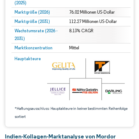
(2025)
Marktgröße (2026)
76.02 Millionen US-Dollar
Marktgröße (2031)
112.27 Millionen US-Dollar
Wachstumsrate (2026 -
8.13% CAGR
2031)
Marktkonzentration
Mittel
Bild © Mordor Intelligence. Wiederverwendung erfordert Namensnennung gem
Hauptakteure
*Haftungsausschluss: Hauptakteure in keiner bestimmten Reihenfolge
sortiert
Indien-Kollagen-Marktanalyse von Mordor