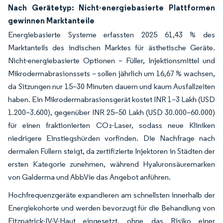
Nach Gerätetyp: Nicht-energiebasierte Plattformen
gewinnen Marktanteile
Energiebasierte Systeme erfassten 2025 61,43 % des
Marktanteils des indischen Marktes für ästhetische Geräte.
Nicht-energiebasierte Optionen – Füller, Injektionsmittel und
Mikrodermabrasionssets – sollen jährlich um 16,67 % wachsen,
da Sitzungen nur 15–30 Minuten dauern und kaum Ausfallzeiten
haben. Ein Mikrodermabrasionsgerät kostet INR 1–3 Lakh (USD
1.200–3.600), gegenüber INR 25–50 Lakh (USD 30.000–60.000)
für einen fraktionierten CO₂-Laser, sodass neue Kliniken
niedrigere Einstiegshürden vorfinden. Die Nachfrage nach
dermalen Füllern steigt, da zertifizierte Injektoren in Städten der
ersten Kategorie zunehmen, während Hyaluronsäuremarken
von Galderma und AbbVie das Angebot anführen.
Hochfrequenzgeräte expandieren am schnellsten innerhalb der
Energiekohorte und werden bevorzugt für die Behandlung von
Fitzpatrick-IV-V-Haut eingesetzt, ohne das Risiko einer