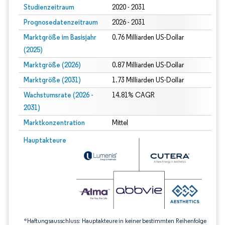
Studienzeitraum
2020 - 2031
Prognosedatenzeitraum
2026 - 2031
Marktgröße im Basisjahr
0.76 Milliarden US-Dollar
(2025)
Marktgröße (2026)
0.87 Milliarden US-Dollar
Marktgröße (2031)
1.73 Milliarden US-Dollar
Wachstumsrate (2026 -
14.81% CAGR
2031)
Marktkonzentration
Mittel
Bild © Mordor Intelligence. Wiederverwendung erfordert Namensnennung gem
Hauptakteure
*Haftungsausschluss: Hauptakteure in keiner bestimmten Reihenfolge