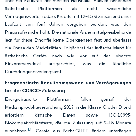
über der Kaufkraft der meisten Haushalte. Banken behandeln
ästhetische Plattformen als nicht wesentliche
Vermögenswerte, sodass Kredite mit 12–15 % Zinsen und einer
Laufzeit von fünf Jahren vergeben werden, was den
Praxisaufwand erhöht. Die nationale Arzneimittelpreisbehörde
legt für diese Eingriffe keine Obergrenzen fest und überlässt
die Preise den Marktkräften. Folglich ist der indische Markt für
ästhetische Geräte nach wie vor auf das oberste
Einkommensdezil ausgerichtet, was die ländliche
Durchdringung verlangsamt.
Fragmentierte Regulierungswege und Verzögerungen
bei der CDSCO-Zulassung
Energiebasierte Plattformen fallen gemäß der
Medizinprodukteverordnung 2017 in die Klasse C oder D und
erfordern klinische Daten sowie ISO-10993-
Biokompatibilitätstests, die die Zulassung auf 9–15 Monate
[3]
ausdehnen.
Geräte aus Nicht-GHTF-Ländern unterliegen