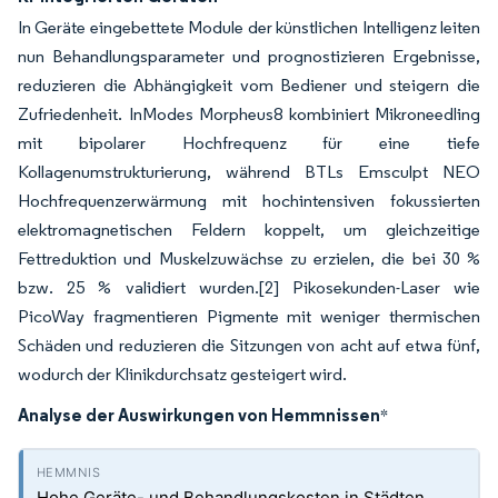
In Geräte eingebettete Module der künstlichen Intelligenz leiten
nun Behandlungsparameter und prognostizieren Ergebnisse,
reduzieren die Abhängigkeit vom Bediener und steigern die
Zufriedenheit. InModes Morpheus8 kombiniert Mikroneedling
mit bipolarer Hochfrequenz für eine tiefe
Kollagenumstrukturierung, während BTLs Emsculpt NEO
Hochfrequenzerwärmung mit hochintensiven fokussierten
elektromagnetischen Feldern koppelt, um gleichzeitige
Fettreduktion und Muskelzuwächse zu erzielen, die bei 30 %
bzw. 25 % validiert wurden.
[2]
Pikosekunden-Laser wie
PicoWay fragmentieren Pigmente mit weniger thermischen
Schäden und reduzieren die Sitzungen von acht auf etwa fünf,
wodurch der Klinikdurchsatz gesteigert wird.
Analyse der Auswirkungen von Hemmnissen
*
Hohe Geräte- und Behandlungskosten in Städten