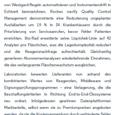
von Westgard-Regeln automatisieren und Instrumentendrift in
Echtzeit kennzeichnen. Roches navify Quality Control
Management demonstrierte eine Reduzierung ungeplanter
Ausfallzeiten um 19 % in 34 Krankenhäusern durch die
Priorisierung von Serviceanrufen, bevor Fehler Patienten
erreichten. Bio-Rad erweiterte seine Liquichek-Linie auf 42
Analyten pro Fläschchen, was die Lagerkomplexität reduziert
und die Reagenznachfrage aufrechterhält. Gleichzeitig
generieren Abonnementanalysen wiederkehrende Einnahmen,
die das verlangsamte Fläschenwachstum ausgleichen.
Laboratorien bewerten Lieferanten nun anhand des
kombinierten Wertes von Reagenzien, Middleware und
Eignungsprüfungsprogrammen – eine Verlagerung, die die
Beschaffungskriterien in Richtung End-to-End-Ökosysteme
neu ordnet. Infolgedessen gewinnen Datenplattformen
Marktanteile, selbst wenn sie zu Premiumpreisen angeboten
werden, da sie die Kostenvermeidung durch verhinderte Fehler