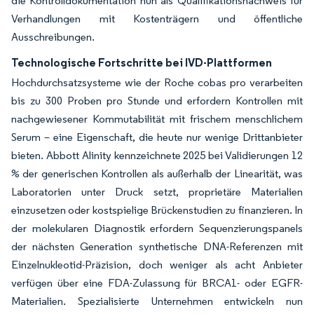
die Kontrolldokumentation nun als Qualifikationsnachweis für
Verhandlungen mit Kostenträgern und öffentliche
Ausschreibungen.
Technologische Fortschritte bei IVD-Plattformen
Hochdurchsatzsysteme wie der Roche cobas pro verarbeiten
bis zu 300 Proben pro Stunde und erfordern Kontrollen mit
nachgewiesener Kommutabilität mit frischem menschlichem
Serum – eine Eigenschaft, die heute nur wenige Drittanbieter
bieten. Abbott Alinity kennzeichnete 2025 bei Validierungen 12
% der generischen Kontrollen als außerhalb der Linearität, was
Laboratorien unter Druck setzt, proprietäre Materialien
einzusetzen oder kostspielige Brückenstudien zu finanzieren. In
der molekularen Diagnostik erfordern Sequenzierungspanels
der nächsten Generation synthetische DNA-Referenzen mit
Einzelnukleotid-Präzision, doch weniger als acht Anbieter
verfügen über eine FDA-Zulassung für BRCA1- oder EGFR-
Materialien. Spezialisierte Unternehmen entwickeln nun