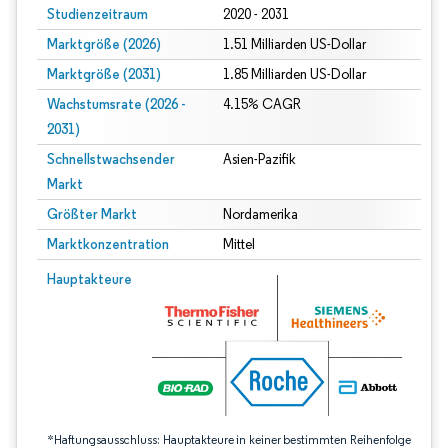
Studienzeitraum
2020 - 2031
Marktgröße (2026)
1.51 Milliarden US-Dollar
Marktgröße (2031)
1.85 Milliarden US-Dollar
Wachstumsrate (2026 -
4.15% CAGR
2031)
Schnellstwachsender
Asien-Pazifik
Markt
Größter Markt
Nordamerika
Marktkonzentration
Mittel
Bild © Mordor Intelligence. Wiederverwendung erfordert Namensnennung gem
Hauptakteure
*Haftungsausschluss: Hauptakteure in keiner bestimmten Reihenfolge