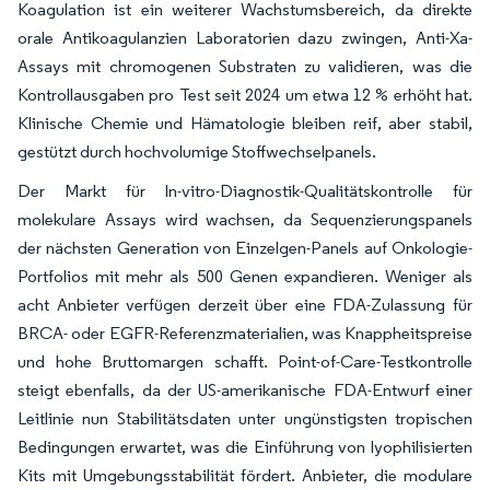
Koagulation ist ein weiterer Wachstumsbereich, da direkte
orale Antikoagulanzien Laboratorien dazu zwingen, Anti-Xa-
Assays mit chromogenen Substraten zu validieren, was die
Kontrollausgaben pro Test seit 2024 um etwa 12 % erhöht hat.
Klinische Chemie und Hämatologie bleiben reif, aber stabil,
gestützt durch hochvolumige Stoffwechselpanels.
Der Markt für In-vitro-Diagnostik-Qualitätskontrolle für
molekulare Assays wird wachsen, da Sequenzierungspanels
der nächsten Generation von Einzelgen-Panels auf Onkologie-
Portfolios mit mehr als 500 Genen expandieren. Weniger als
acht Anbieter verfügen derzeit über eine FDA-Zulassung für
BRCA- oder EGFR-Referenzmaterialien, was Knappheitspreise
und hohe Bruttomargen schafft. Point-of-Care-Testkontrolle
steigt ebenfalls, da der US-amerikanische FDA-Entwurf einer
Leitlinie nun Stabilitätsdaten unter ungünstigsten tropischen
Bedingungen erwartet, was die Einführung von lyophilisierten
Kits mit Umgebungsstabilität fördert. Anbieter, die modulare