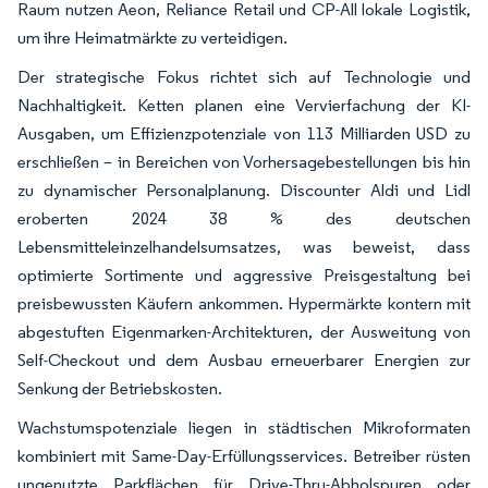
Raum nutzen Aeon, Reliance Retail und CP-All lokale Logistik,
um ihre Heimatmärkte zu verteidigen.
Der strategische Fokus richtet sich auf Technologie und
Nachhaltigkeit. Ketten planen eine Vervierfachung der KI-
Ausgaben, um Effizienzpotenziale von 113 Milliarden USD zu
erschließen – in Bereichen von Vorhersagebestellungen bis hin
zu dynamischer Personalplanung. Discounter Aldi und Lidl
eroberten 2024 38 % des deutschen
Lebensmitteleinzelhandelsumsatzes, was beweist, dass
optimierte Sortimente und aggressive Preisgestaltung bei
preisbewussten Käufern ankommen. Hypermärkte kontern mit
abgestuften Eigenmarken-Architekturen, der Ausweitung von
Self-Checkout und dem Ausbau erneuerbarer Energien zur
Senkung der Betriebskosten.
Wachstumspotenziale liegen in städtischen Mikroformaten
kombiniert mit Same-Day-Erfüllungsservices. Betreiber rüsten
ungenutzte Parkflächen für Drive-Thru-Abholspuren oder