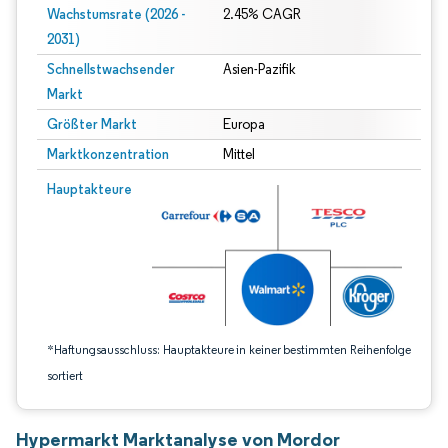
Wachstumsrate (2026 -
2.45% CAGR
2031)
Schnellstwachsender
Asien-Pazifik
Markt
Größter Markt
Europa
Marktkonzentration
Mittel
Bild © Mordor Intelligence. Wiederverwendung erfordert Namensnennung gem
Hauptakteure
*Haftungsausschluss: Hauptakteure in keiner bestimmten Reihenfolge
sortiert
Hypermarkt Marktanalyse von Mordor