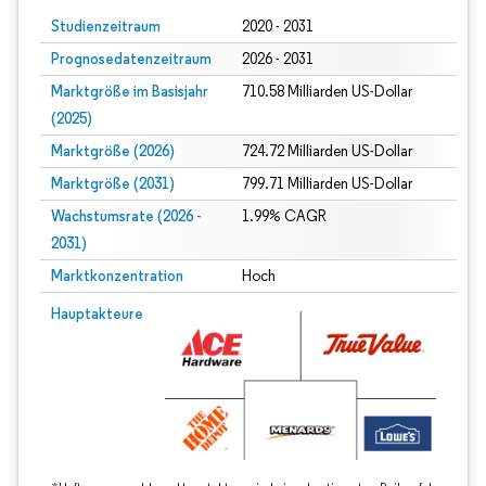
Studienzeitraum
2020 - 2031
Prognosedatenzeitraum
2026 - 2031
Marktgröße im Basisjahr
710.58 Milliarden US-Dollar
(2025)
Marktgröße (2026)
724.72 Milliarden US-Dollar
Marktgröße (2031)
799.71 Milliarden US-Dollar
Wachstumsrate (2026 -
1.99% CAGR
2031)
Marktkonzentration
Hoch
Bild © Mordor Intelligence. Wiederverwendung erfordert Namensnennung gem
Hauptakteure