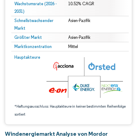
Wachstumsrate (2026 -
10.52% CAGR
2031)
Schnellstwachsender
Asien-Pazifik
Markt
Größter Markt
Asien-Pazifik
Marktkonzentration
Mittel
Bild © Mordor Intelligence. Wiederverwendung erfordert Namensnennung gem
Hauptakteure
*Haftungsausschluss: Hauptakteure in keiner bestimmten Reihenfolge
sortiert
Windenergiemarkt Analyse von Mordor