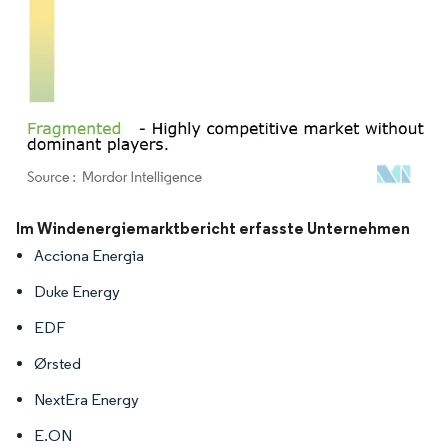
Bild © Mordor Intelligence. Wiederverwendung erfordert Namensnennung gemäß
Im Windenergiemarktbericht erfasste Unternehmen
Acciona Energia
Duke Energy
EDF
Ørsted
NextEra Energy
E.ON