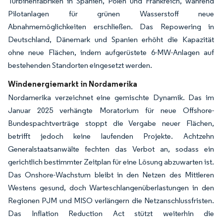
Turbinenfabriken in Spanien, Polen und Frankreich, während
Pilotanlagen für grünen Wasserstoff neue
Abnahmemöglichkeiten erschließen. Das Repowering in
Deutschland, Dänemark und Spanien erhöht die Kapazität
ohne neue Flächen, indem aufgerüstete 6-MW-Anlagen auf
bestehenden Standorten eingesetzt werden.
Windenergiemarkt in Nordamerika
Nordamerika verzeichnet eine gemischte Dynamik. Das im
Januar 2025 verhängte Moratorium für neue Offshore-
Bundespachtverträge stoppt die Vergabe neuer Flächen,
betrifft jedoch keine laufenden Projekte. Achtzehn
Generalstaatsanwälte fechten das Verbot an, sodass ein
gerichtlich bestimmter Zeitplan für eine Lösung abzuwarten ist.
Das Onshore-Wachstum bleibt in den Netzen des Mittleren
Westens gesund, doch Warteschlangenüberlastungen in den
Regionen PJM und MISO verlängern die Netzanschlussfristen.
Das Inflation Reduction Act stützt weiterhin die