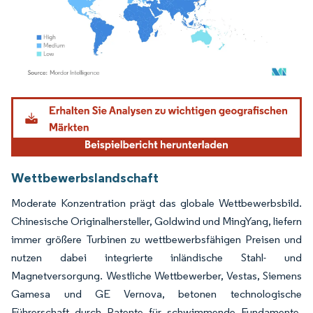
Bild © Mordor Intelligence. Wiederverwendung erfordert Namensnennung gemäß
Wettbewerbslandschaft
Moderate Konzentration prägt das globale Wettbewerbsbild.
Chinesische Originalhersteller, Goldwind und MingYang, liefern
immer größere Turbinen zu wettbewerbsfähigen Preisen und
nutzen dabei integrierte inländische Stahl- und
Magnetversorgung. Westliche Wettbewerber, Vestas, Siemens
Gamesa und GE Vernova, betonen technologische
Führerschaft durch Patente für schwimmende Fundamente,