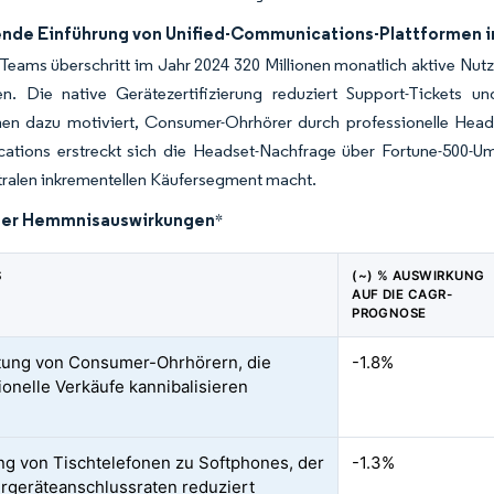
de Einführung von Unified-Communications-Plattformen in
Teams überschritt im Jahr 2024 320 Millionen monatlich aktive Nutz
n. Die native Gerätezertifizierung reduziert Support-Tickets un
en dazu motiviert, Consumer-Ohrhörer durch professionelle Heads
tions erstreckt sich die Headset-Nachfrage über Fortune-500-Um
tralen inkrementellen Käufersegment macht.
der Hemmnisauswirkungen
*
S
(~) % AUSWIRKUNG
AUF DIE CAGR-
PROGNOSE
tung von Consumer-Ohrhörern, die
-1.8%
ionelle Verkäufe kannibalisieren
g von Tischtelefonen zu Softphones, der
-1.3%
rgeräteanschlussraten reduziert