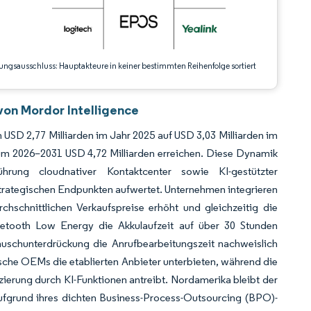
ungsausschluss: Hauptakteure in keiner bestimmten Reihenfolge sortiert
von Mordor Intelligence
 USD 2,77 Milliarden im Jahr 2025 auf USD 3,03 Milliarden im
um 2026–2031 USD 4,72 Milliarden erreichen. Diese Dynamik
ührung cloudnativer Kontaktcenter sowie KI-gestützter
trategischen Endpunkten aufwertet. Unternehmen integrieren
hschnittlichen Verkaufspreise erhöht und gleichzeitig die
luetooth Low Energy die Akkulaufzeit auf über 30 Stunden
schunterdrückung die Anrufbearbeitungszeit nachweislich
ische OEMs die etablierten Anbieter unterbieten, während die
ierung durch KI-Funktionen antreibt. Nordamerika bleibt der
 aufgrund ihres dichten Business-Process-Outsourcing (BPO)-