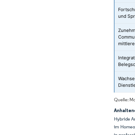
Fortsch
und Spr
Zunehme
Communi
mittler
Integra
Belegsc
Wachsen
Dienstl
Quelle: Mo
Anhalten
Hybride Ar
im Homeof
in profess