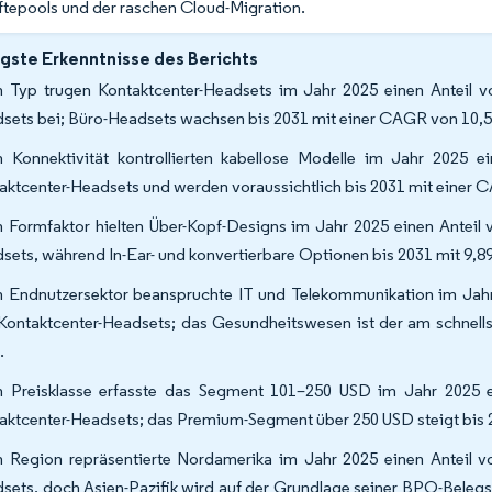
ftepools und der raschen Cloud-Migration.
gste Erkenntnisse des Berichts
 Typ trugen Kontaktcenter-Headsets im Jahr 2025 einen Anteil v
sets bei; Büro-Headsets wachsen bis 2031 mit einer CAGR von 10,5
 Konnektivität kontrollierten kabellose Modelle im Jahr 2025 
aktcenter-Headsets und werden voraussichtlich bis 2031 mit einer
 Formfaktor hielten Über-Kopf-Designs im Jahr 2025 einen Anteil 
sets, während In-Ear- und konvertierbare Optionen bis 2031 mit 9,8
 Endnutzersektor beanspruchte IT und Telekommunikation im Jahr 
Kontaktcenter-Headsets; das Gesundheitswesen ist der am schnel
.
 Preisklasse erfasste das Segment 101–250 USD im Jahr 2025 e
aktcenter-Headsets; das Premium-Segment über 250 USD steigt bis 
 Region repräsentierte Nordamerika im Jahr 2025 einen Anteil v
sets, doch Asien-Pazifik wird auf der Grundlage seiner BPO-Belegs