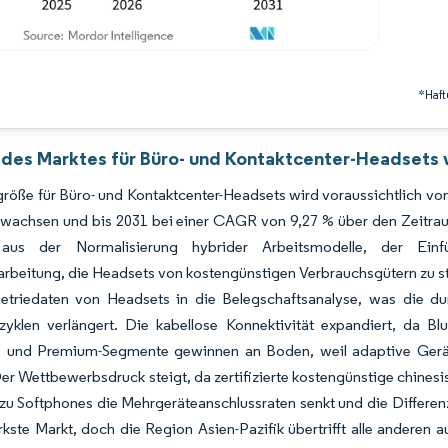
*Haft
 des Marktes für Büro- und Kontaktcenter-Headsets 
röße für Büro- und Kontaktcenter-Headsets wird voraussichtlich von
 wachsen und bis 2031 bei einer CAGR von 9,27 % über den Zeitra
t aus der Normalisierung hybrider Arbeitsmodelle, der Einf
rbeitung, die Headsets von kostengünstigen Verbrauchsgütern zu s
etriedaten von Headsets in die Belegschaftsanalyse, was die durc
zyklen verlängert. Die kabellose Konnektivität expandiert, da B
t, und Premium-Segmente gewinnen an Boden, weil adaptive Geräu
Der Wettbewerbsdruck steigt, da zertifizierte kostengünstige chines
zu Softphones die Mehrgeräteanschlussraten senkt und die Differenz
kste Markt, doch die Region Asien-Pazifik übertrifft alle anderen