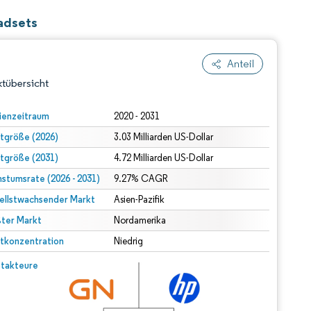
adsets
Anteil
tübersicht
ienzeitraum
2020 - 2031
tgröße (2026)
3.03 Milliarden US-Dollar
tgröße (2031)
4.72 Milliarden US-Dollar
stumsrate (2026 - 2031)
9.27% CAGR
ellstwachsender Markt
Asien-Pazifik
ter Markt
dert Namensnennung gemäß CC BY 4.0.
Nordamerika
tkonzentration
Niedrig
© Mordor Intelligence. Wiederverwendung erfordert Namensnennung gemäß CC BY 4.0.
takteure