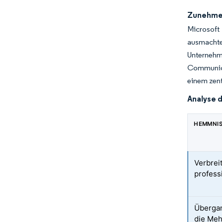
Zunehmen
Microsoft 
ausmachte
Unternehm
Communica
einem zen
Analyse 
HEMMNI
Verbrei
profess
Übergan
die Meh