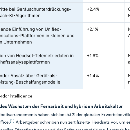
ritte bei Geräuschunterdrückungs-
+2.4%
ach-KI-Algorithmen
nde Einführung von Unified-
+2.1%
cations-Plattformen in kleinen und
en Unternehmen
tion von Headset-Telemetriedaten in
+1.6%
haftsanalyseplattformen
der Absatz über Gerät-als-
+1.4%
eistung-Beschaffungsmodelle
rdor Intelligence
des Wachstum der Fernarbeit und hybriden Arbeitskultur
beitsarrangements haben sich bei 53 % der globalen Erwerbsbevölker
[1]
fice.
Arbeitgeber schreiben nun zertifizierte Headsets vor, um ei
ionellen Dienstleistungen und der Softwareentwicklung. Logitech b