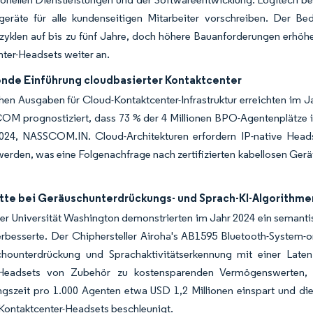
egeräte für alle kundenseitigen Mitarbeiter vorschreiben. Der Be
yklen auf bis zu fünf Jahre, doch höhere Bauanforderungen erhöhe
ter-Headsets weiter an.
de Einführung cloudbasierter Kontaktcenter
chen Ausgaben für Cloud-Kontaktcenter-Infrastruktur erreichten im Ja
OM prognostiziert, dass 73 % der 4 Millionen BPO-Agentenplätze i
024, NASSCOM.IN. Cloud-Architekturen erfordern IP-native Hea
 werden, was eine Folgenachfrage nach zertifizierten kabellosen Ge
itte bei Geräuschunterdrückungs- und Sprach-KI-Algorithme
er Universität Washington demonstrierten im Jahr 2024 ein semanti
rbesserte. Der Chiphersteller Airoha's AB1595 Bluetooth-System-on
chounterdrückung und Sprachaktivitätserkennung mit einer Laten
eadsets von Zubehör zu kostensparenden Vermögenswerten, da
ngszeit pro 1.000 Agenten etwa USD 1,2 Millionen einspart und d
Kontaktcenter-Headsets beschleunigt.