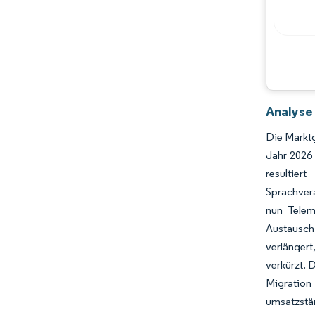
Analyse
Die Marktg
Jahr 2026
resultier
Sprachvera
nun Telem
Austausch
verlänger
verkürzt. 
Migration 
umsatzstär