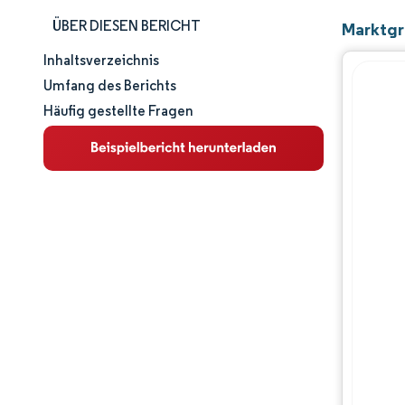
ÜBER DIESEN BERICHT
Marktgr
Inhaltsverzeichnis
Marktgröße und -anteil
Umfang des Berichts
Häufig gestellte Fragen
Marktanalyse
Trends und Einblicke
Segmentanalyse
Geografische Analyse
Wettbewerbslandschaft
Hauptakteure
Branchenentwicklungen