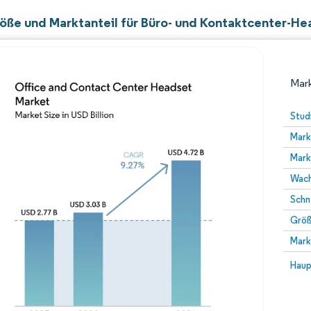
öße und Marktanteil für Büro- und Kontaktcenter-He
Mark
Stud
Mark
Mark
Wach
Schn
Größ
Bild © Mordor Intelligence. Wiederverwendung erfor
Mark
Bild 
Haup