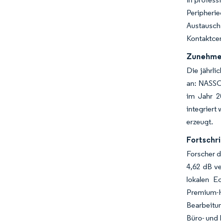
Peripheri
Austauschz
Kontaktcen
Zunehmen
Die jährli
an: NASSC
im Jahr 2
integriert
erzeugt.
Fortschr
Forscher d
4,62 dB ve
lokalen E
Premium-H
Bearbeitu
Büro- und 