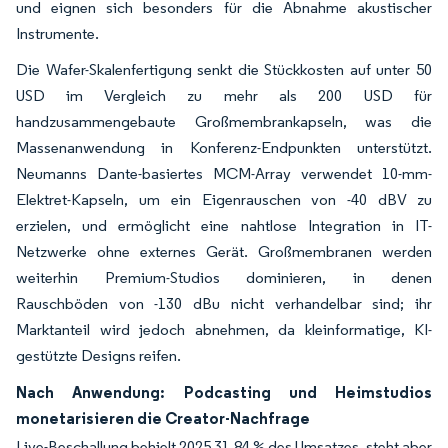
und eignen sich besonders für die Abnahme akustischer
Instrumente.
Die Wafer-Skalenfertigung senkt die Stückkosten auf unter 50
USD im Vergleich zu mehr als 200 USD für
handzusammengebaute Großmembrankapseln, was die
Massenanwendung in Konferenz-Endpunkten unterstützt.
Neumanns Dante-basiertes MCM-Array verwendet 10-mm-
Elektret-Kapseln, um ein Eigenrauschen von -40 dBV zu
erzielen, und ermöglicht eine nahtlose Integration in IT-
Netzwerke ohne externes Gerät. Großmembranen werden
weiterhin Premium-Studios dominieren, in denen
Rauschböden von -130 dBu nicht verhandelbar sind; ihr
Marktanteil wird jedoch abnehmen, da kleinformatige, KI-
gestützte Designs reifen.
Nach Anwendung: Podcasting und Heimstudios
monetarisieren die Creator-Nachfrage
Live-Beschallung behielt 2025 31,84 % des Umsatzes, steht aber