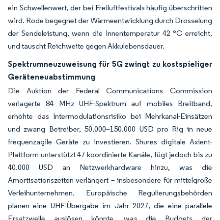
ein Schwellenwert, der bei Freiluftfestivals häufig überschritten
wird. Rode begegnet der Wärmeentwicklung durch Drosselung
der Sendeleistung, wenn die Innentemperatur 42 °C erreicht,
und tauscht Reichweite gegen Akkulebensdauer.
Spektrumneuzuweisung für 5G zwingt zu kostspieliger
Geräteneuabstimmung
Die Auktion der Federal Communications Commission
verlagerte 84 MHz UHF-Spektrum auf mobiles Breitband,
erhöhte das Intermodulationsrisiko bei Mehrkanal-Einsätzen
und zwang Betreiber, 50.000–150.000 USD pro Rig in neue
frequenzagile Geräte zu investieren. Shures digitale Axient-
Plattform unterstützt 47 koordinierte Kanäle, fügt jedoch bis zu
40.000 USD an Netzwerkhardware hinzu, was die
Amortisationszeiten verlängert – insbesondere für mittelgroße
Verleihunternehmen. Europäische Regulierungsbehörden
planen eine UHF-Übergabe im Jahr 2027, die eine parallele
Ersatzwelle auslösen könnte, was die Budgets der