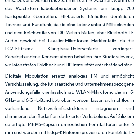
Umsatzes und werden bis 2031 mit 10,11 % wachsen, womit sie
das Wachstum kabelgebundener Systeme um knapp 200
Basispunkte übertreffen. HF-basierte Einheiten dominieren
Tournee und Rundfunk, da sie eine Latenz unter 3 Millisekunden
und eine Reichweite von 100 Metern bieten, aber Bluetooth LE
Audio gewinnt bei Lavalier-Mikrofonen Marktanteile, da die
LC3-Effizienz Klangtreue-Unterschiede verringert.
Kabelgebundene Kondensatoren behalten ihre Studiorelevanz,
wo latenzfreies Foldback und HF-Immunität entscheidend sind.
Digitale Modulation ersetzt analoges FM und ermöglicht
Verschlüsselung, die für staatliche und unternehmensbezogene
Anwendungsfälle unerlässlich ist. WLAN-Mikrofone, die im 5-
GHz- und 6-GHz-Band betrieben werden, lassen sich nahtlos in
vorhandene Netzwerkinfrastrukturen integrieren und
eliminieren den Bedarf an dedizierter Verkabelung. Auf Silizium
gefertigte MEMS-Kapseln ermöglichen Formfaktoren unter 3
mm und werden mit Edge-KI-Inferenzprozessoren kombiniert –