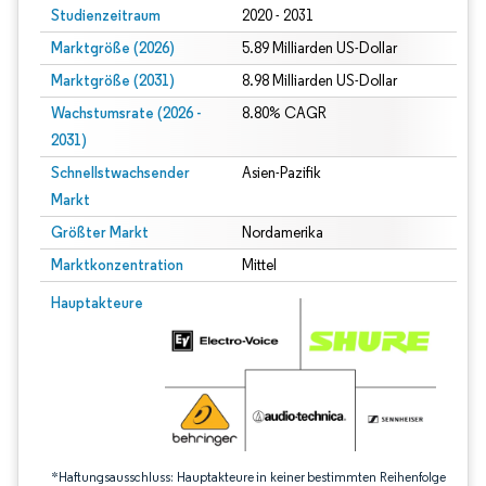
Studienzeitraum
2020 - 2031
Marktgröße (2026)
5.89 Milliarden US-Dollar
Marktgröße (2031)
8.98 Milliarden US-Dollar
Wachstumsrate (2026 -
8.80% CAGR
2031)
Schnellstwachsender
Asien-Pazifik
Markt
Größter Markt
Nordamerika
Marktkonzentration
Mittel
Bild © Mordor Intelligence. Wiederverwendung erfordert Namensnennung gem
Hauptakteure
*Haftungsausschluss: Hauptakteure in keiner bestimmten Reihenfolge