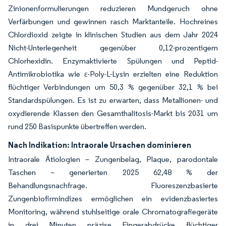
Zinionenformulierungen reduzieren Mundgeruch ohne
Verfärbungen und gewinnen rasch Marktanteile. Hochreines
Chlordioxid zeigte in klinischen Studien aus dem Jahr 2024
Nicht-Unterlegenheit gegenüber 0,12-prozentigem
Chlorhexidin. Enzymaktivierte Spülungen und Peptid-
Antimikrobiotika wie ε-Poly-L-Lysin erzielten eine Reduktion
flüchtiger Verbindungen um 50,3 % gegenüber 32,1 % bei
Standardspülungen. Es ist zu erwarten, dass Metallionen- und
oxydierende Klassen den Gesamthalitosis-Markt bis 2031 um
rund 250 Basispunkte übertreffen werden.
Nach Indikation: Intraorale Ursachen dominieren
Intraorale Ätiologien – Zungenbelag, Plaque, parodontale
Taschen – generierten 2025 62,48 % der
Behandlungsnachfrage. Fluoreszenzbasierte
Zungenbiofirmindizes ermöglichen ein evidenzbasiertes
Monitoring, während stuhlseitige orale Chromatografiegeräte
in drei Minuten präzise Fingerabdrücke flüchtiger