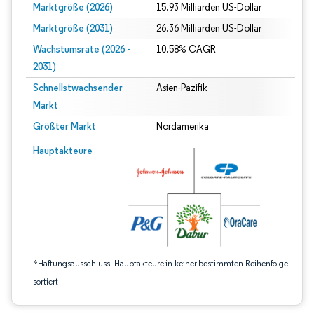
Marktgröße (2026)
15.93 Milliarden US-Dollar
Marktgröße (2031)
26.36 Milliarden US-Dollar
Wachstumsrate (2026 -
10.58% CAGR
2031)
Schnellstwachsender
Asien-Pazifik
Markt
Größter Markt
Nordamerika
Bild © Mordor Intelligence. Wiederverwendung erfordert Namensnennung gem
Hauptakteure
*Haftungsausschluss: Hauptakteure in keiner bestimmten Reihenfolge
sortiert