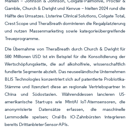
Marken – Johnson & Johnson, Colgate-Palmolive, Procter &
Gamble, Church & Dwight und Kenvue – hielten 2024 rund die
Hälfte des Umsatzes. Listerine Clinical Solutions, Colgate Total,
Crest Scope und TheraBreath dominieren die Regalplatzierung
und nutzen Massenmarketing sowie kategorieübergreifende
Treueprogramme.
Die Übernahme von TheraBreath durch Church & Dwight für
580 Millionen USD ist ein Beispiel für die Konsolidierung der
Wertschöpfungskette, die auf alkoholfreie, wissenschaftlich
fundierte Segmente abzielt. Das neuseeländische Unternehmen
BLIS Technologies konzentriert sich auf patentierte Probiotika-
Stämme und lizenziert diese an regionale Vertriebspartner in
China und Südostasien. Währenddessen lancieren US-
amerikanische Start-ups wie MintAI IoT-Atemsensoren, die
anonymisierte Datensätze erfassen, die maschinelle
Lernmodelle speisen; Oral-Bs iO-Zahnbürsten integrieren
bereits Drittanbieter-Sensor-APIs.