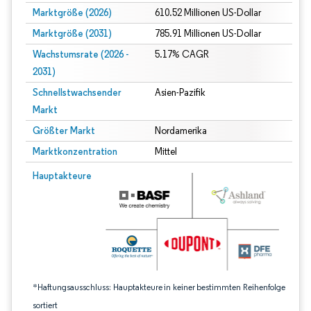
Marktgröße (2026)
610.52 Millionen US-Dollar
Marktgröße (2031)
785.91 Millionen US-Dollar
Wachstumsrate (2026 -
5.17% CAGR
2031)
Schnellstwachsender
Asien-Pazifik
Markt
Größter Markt
Nordamerika
Marktkonzentration
Mittel
Bild © Mordor Intelligence. Wiederverwendung erfordert Namensnennung gem
Hauptakteure
*Haftungsausschluss: Hauptakteure in keiner bestimmten Reihenfolge
sortiert