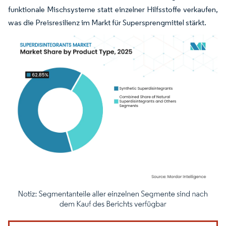
funktionale Mischsysteme statt einzelner Hilfsstoffe verkaufen,
was die Preisresilienz im Markt für Supersprengmittel stärkt.
Bild © Mordor Intelligence. Wiederverwendung erfordert Namensnennung gemäß