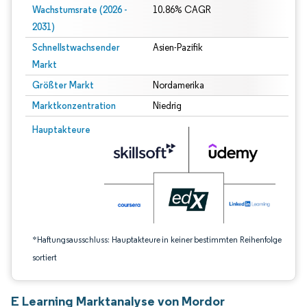
Wachstumsrate (2026 -
10.86% CAGR
2031)
Schnellstwachsender
Asien-Pazifik
Markt
Größter Markt
Nordamerika
Marktkonzentration
Niedrig
Bild © Mordor Intelligence. Wiederverwendung erfordert Namensnennung gem
Hauptakteure
*Haftungsausschluss: Hauptakteure in keiner bestimmten Reihenfolge
sortiert
E Learning Marktanalyse von Mordor