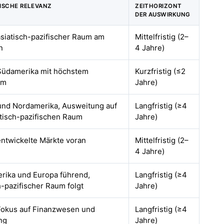
ISCHE RELEVANZ
ZEITHORIZONT
DER AUSWIRKUNG
asiatisch-pazifischer Raum am
Mittelfristig (2–
n
4 Jahre)
 Südamerika mit höchstem
Kurzfristig (≤2
um
Jahre)
und Nordamerika, Ausweitung auf
Langfristig (≥4
atisch-pazifischen Raum
Jahre)
entwickelte Märkte voran
Mittelfristig (2–
4 Jahre)
rika und Europa führend,
Langfristig (≥4
h-pazifischer Raum folgt
Jahre)
 Fokus auf Finanzwesen und
Langfristig (≥4
ng
Jahre)