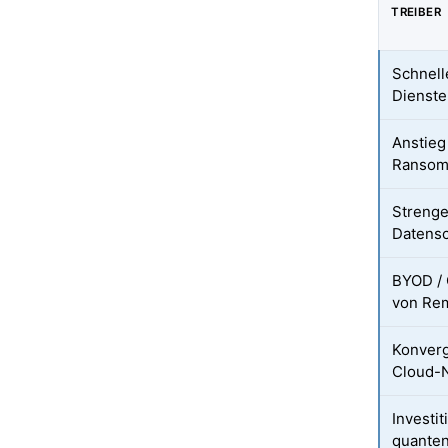
TREIBER
Schnell
Dienst
Anstieg
Ransom
Streng
Datensc
BYOD / 
von Rem
Konver
Cloud-N
Investit
quanten