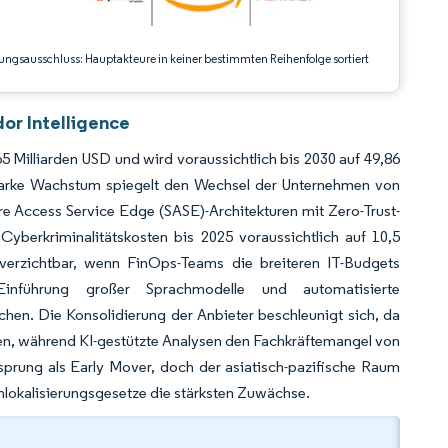
ungsausschluss: Hauptakteure in keiner bestimmten Reihenfolge sortiert
or Intelligence
5 Milliarden USD und wird voraussichtlich bis 2030 auf 49,86
tarke Wachstum spiegelt den Wechsel der Unternehmen von
ure Access Service Edge (SASE)-Architekturen mit Zero-Trust-
yberkriminalitätskosten bis 2025 voraussichtlich auf 10,5
verzichtbar, wenn FinOps-Teams die breiteren IT-Budgets
 Einführung großer Sprachmodelle und automatisierte
nchen. Die Konsolidierung der Anbieter beschleunigt sich, da
ren, während KI-gestützte Analysen den Fachkräftemangel von
sprung als Early Mover, doch der asiatisch-pazifische Raum
lokalisierungsgesetze die stärksten Zuwächse.