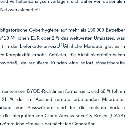
 und Verhaltensanalysen verlagern sich daher von optionalen
Netzwerksicherheit.
 obligatorische Cyberhygiene auf mehr als 100.000 Betreiber
auf 10 Millionen EUR oder 2 % des weltweiten Umsatzes, was
[2]
t in der Lieferkette anreizt.
Ähnliche Mandate gibt es in
Komplexität erhöht. Anbieter, die Richtlinienbibliotheken
svorteil, da regulierte Kunden eine sofort einsatzbereite
nternehmen BYOD-Richtlinien formalisiert, und 68 % führen
en 21 % der im Ausland remote arbeitenden Mitarbeiter
endung von Passwörtern sind für die meisten Vorfälle
nd die Integration von Cloud Access Security Broker (CASB)
erkömmliche Firewalls der nächsten Generation.