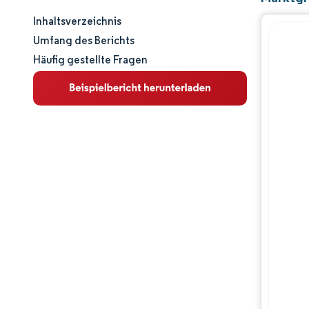
Inhaltsverzeichnis
Marktgröße und -anteil
Umfang des Berichts
Häufig gestellte Fragen
Marktanalyse
Trends und Einblicke
Segmentanalyse
Geografische Analyse
Wettbewerbslandschaft
Hauptakteure
Branchenentwicklungen