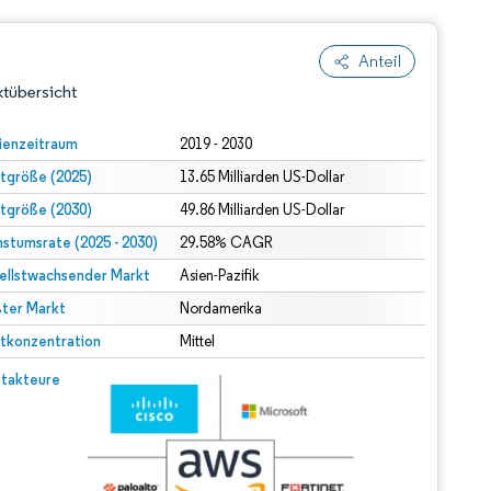
Anteil
tübersicht
ienzeitraum
2019 - 2030
tgröße (2025)
13.65 Milliarden US-Dollar
tgröße (2030)
49.86 Milliarden US-Dollar
stumsrate (2025 - 2030)
29.58% CAGR
ellstwachsender Markt
Asien-Pazifik
ter Markt
dert Namensnennung gemäß CC BY 4.0.
Nordamerika
tkonzentration
Mittel
© Mordor Intelligence. Wiederverwendung erfordert Namensnennung gemäß CC BY 4.0.
takteure