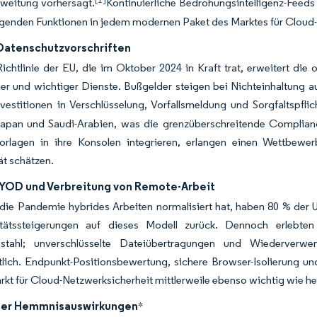
weitung vorhersagt.
Kontinuierliche Bedrohungsintelligenz-Feeds
egenden Funktionen in jedem modernen Paket des Marktes für Cloud-
Datenschutzvorschriften
ichtlinie der EU, die im Oktober 2024 in Kraft trat, erweitert die
er und wichtiger Dienste. Bußgelder steigen bei Nichteinhaltung 
nvestitionen in Verschlüsselung, Vorfallsmeldung und Sorgfaltspflich
apan und Saudi-Arabien, was die grenzüberschreitende Compliance-
orlagen in ihre Konsolen integrieren, erlangen einen Wettbewerb
t schätzen.
YOD und Verbreitung von Remote-Arbeit
ie Pandemie hybrides Arbeiten normalisiert hat, haben 80 % der U
itätssteigerungen auf dieses Modell zurück. Dennoch erlebt
bstahl; unverschlüsselte Dateiübertragungen und Wiederverw
tlich. Endpunkt-Positionsbewertung, sichere Browser-Isolierung u
rkt für Cloud-Netzwerksicherheit mittlerweile ebenso wichtig wie h
der Hemmnisauswirkungen
*