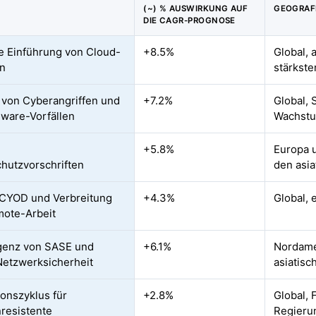
(~) % AUSWIRKUNG AUF
GEOGRAF
DIE CAGR-PROGNOSE
e Einführung von Cloud-
+8.5%
Global, 
en
stärkste
 von Cyberangriffen und
+7.2%
Global,
ware-Vorfällen
Wachst
e
+5.8%
Europa 
hutzvorschriften
den asi
CYOD und Verbreitung
+4.3%
Global, 
ote-Arbeit
genz von SASE und
+6.1%
Nordame
etzwerksicherheit
asiatisc
ionszyklus für
+2.8%
Global,
resistente
Regieru