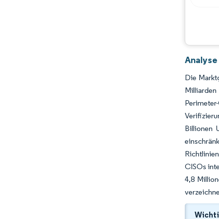
Analyse
Die Marktg
Milliarde
Perimeter-
Verifizie
Billionen
einschrä
Richtlinie
CISOs inte
4,8 Millio
verzeichne
Wichti