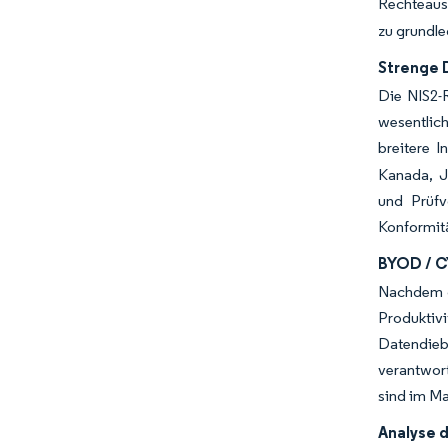
Rechteaus
zu grundl
Strenge 
Die NIS2-R
wesentlich
breitere I
Kanada, J
und Prüfv
Konformitä
BYOD / C
Nachdem d
Produktiv
Datendie
verantwor
sind im Ma
Analyse 