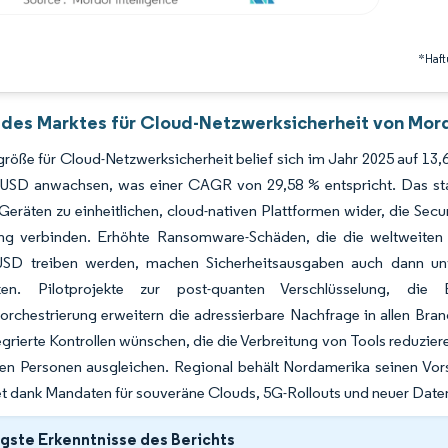
*Haft
 des Marktes für Cloud-Netzwerksicherheit von Mord
röße für Cloud-Netzwerksicherheit belief sich im Jahr 2025 auf 13,6
n USD anwachsen, was einer CAGR von 29,58 % entspricht. Das s
Geräten zu einheitlichen, cloud-nativen Plattformen wider, die Sec
rung verbinden. Erhöhte Ransomware-Schäden, die die weltweiten C
 USD treiben werden, machen Sicherheitsausgaben auch dann un
nken. Pilotprojekte zur post-quanten Verschlüsselung, die
norchestrierung erweitern die adressierbare Nachfrage in allen Bra
grierte Kontrollen wünschen, die die Verbreitung von Tools reduzie
nen Personen ausgleichen. Regional behält Nordamerika seinen Vor
t dank Mandaten für souveräne Clouds, 5G-Rollouts und neuer Daten
gste Erkenntnisse des Berichts