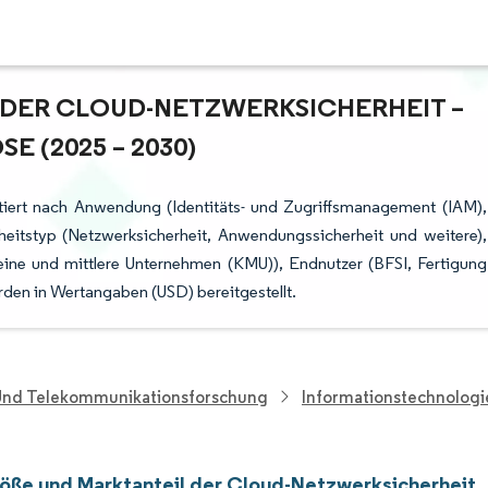
ER CLOUD-NETZWERKSICHERHEIT – W
(2025 – 2030)
tiert nach Anwendung (Identitäts- und Zugriffsmanagement (IAM),
heitstyp (Netzwerksicherheit, Anwendungssicherheit und weitere),
ne und mittlere Unternehmen (KMU)), Endnutzer (BFSI, Fertigung
den in Wertangaben (USD) bereitgestellt.
 Und Telekommunikationsforschung
Informationstechnolog
öße und Marktanteil der Cloud-Netzwerksicherheit