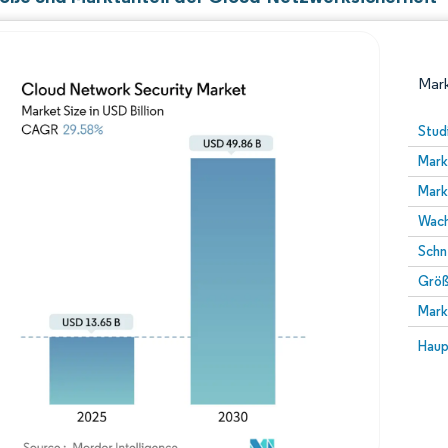
Mark
Stud
Mark
Mark
Wach
Schn
Größ
Bild © Mordor Intelligence. Wiederverwendung erfor
Mark
Bild 
Haup