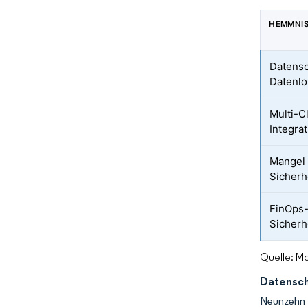
HEMMNI
Datensc
Datenlo
Multi-C
Integra
Mangel 
Sicherh
FinOps-
Sicherh
Quelle: Mo
Datensch
Neunzehn 