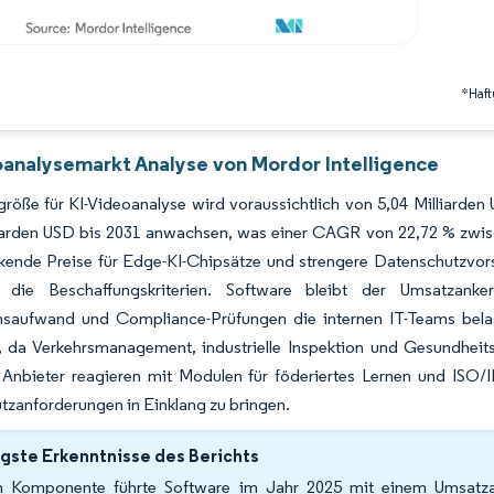
*Haft
oanalysemarkt Analyse von Mordor Intelligence
röße für KI-Videoanalyse wird voraussichtlich von 5,04 Milliarden
liarden USD bis 2031 anwachsen, was einer CAGR von 22,72 % zwis
nkende Preise für Edge-KI-Chipsätze und strengere Datenschutzvorsc
n die Beschaffungskriterien. Software bleibt der Umsatzank
onsaufwand und Compliance-Prüfungen die internen IT-Teams bela
, da Verkehrsmanagement, industrielle Inspektion und Gesundheit
. Anbieter reagieren mit Modulen für föderiertes Lernen und ISO
zanforderungen in Einklang zu bringen.
gste Erkenntnisse des Berichts
 Komponente führte Software im Jahr 2025 mit einem Umsatzan