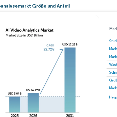
oanalysemarkt Größe und Anteil
Mark
Stud
Mark
Mark
Wach
Schn
Größ
Bild © Mordor Intelligence. Wiederverwendung erfor
Mark
Bild 
Haup