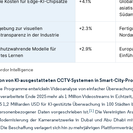
e Kosten für Edge-KI-Chipsätze
+4.1%
Global
asiati
Südam
ebung zur visuellen
+2.3%
Fertig
transparenz in der Industrie
Norda
hutzwahrende Modelle für
+2.9%
Europa
rtes Lernen
Einfüh
rdor Intelligence
ion von KI-ausgestatteten CCTV-Systemen in Smart-City-Pro
 Programme entwickeln Videoanalyse von einfacher Überwachung zu
 verarbeitete Ende 2025 mehr als 1 Million Videostreams in Echtzeit
025 1,2 Milliarden USD für KI-gestützte Überwachung in 100 Städt
[1]
personenbezogener Daten vorgeschrieben ist.
Die Vereinigten Ar
odernisierung der Kameranetzwerke in Dubai und Abu Dhabi mit d
 Die Beschaffung verlagert sich hin zu mehrjährigen Plattformvertr