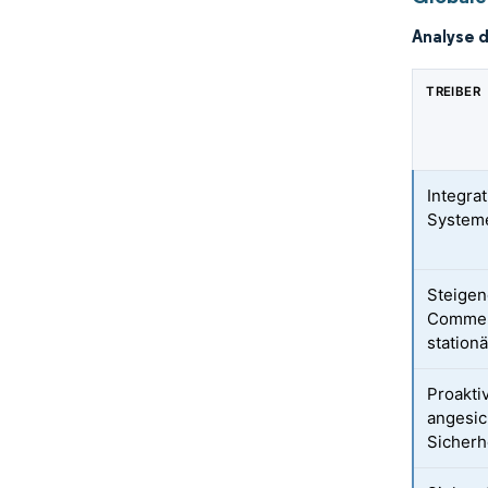
Analyse 
TREIBER
Integra
Systeme
Steigen
Commer
station
Proakt
angesic
Sicherh