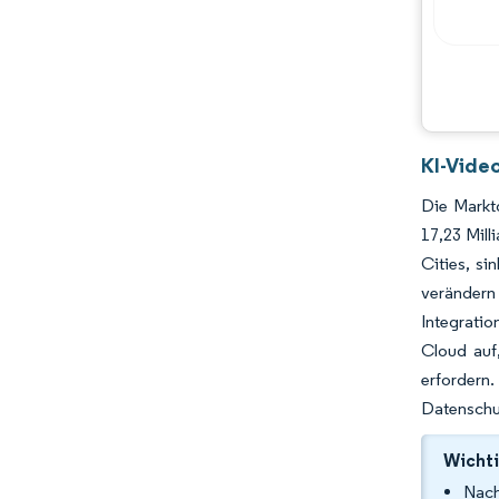
KI-Vide
Die Marktg
17,23 Mil
Cities, si
veränder
Integrati
Cloud auf
erfordern
Datenschut
Wichti
Nach