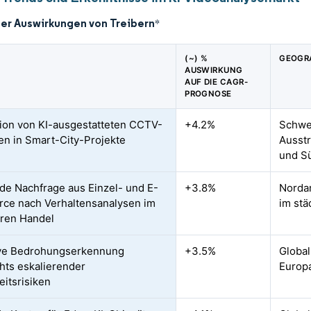
der Auswirkungen von Treibern
*
(~) %
GEOGR
AUSWIRKUNG
AUF DIE CAGR-
PROGNOSE
tion von KI-ausgestatteten CCTV-
+4.2%
Schwer
n in Smart-City-Projekte
Ausstr
und S
de Nachfrage aus Einzel- und E-
+3.8%
Nordam
ce nach Verhaltensanalysen im
im stä
ären Handel
ive Bedrohungserkennung
+3.5%
Global
hts eskalierender
Europ
eitsrisiken