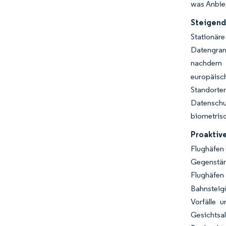
was Anbie
Steigend
Stationäre
Datengran
nachdem k
europäisch
Standorte
Datenschu
biometris
Proaktiv
Flughäfen
Gegenstän
Flughäfen
Bahnsteig
Vorfälle 
Gesichtsa