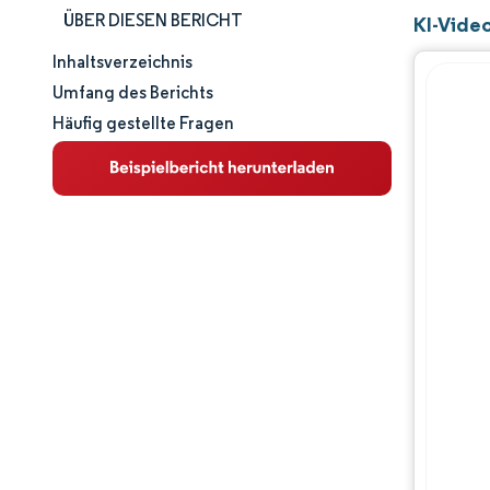
ÜBER DIESEN BERICHT
KI-Vide
Inhaltsverzeichnis
Marktgröße und -anteil
Umfang des Berichts
Häufig gestellte Fragen
Marktanalyse
Trends und Einblicke
Segmentanalyse
Geografische Analyse
Wettbewerbslandschaft
Hauptakteure
Branchenentwicklungen