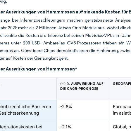
ung.
der Auswirkungen von Hemmnissen auf sinkende Kosten für 
gänge bei Inferenzbeschleunigern machen gerätebasierte Analysen
ahr 2025 mehr als 2 Millionen Jetson-Orin-Module aus, wobei die d
tel senkte die Kosten pro Inferenz bei seinen Movidius-VPUs im Jah
eras unter 200 USD. Ambarellas CV5-Prozessoren trieben ein W
ameras an. Günstigere Chips demokratisieren die Einführung, zwin
er auf Kosten der Genauigkeit geht.
der Auswirkungen von Hemmnissen
*
S
(~) % AUSWIRKUNG AUF
GEOGRAF
DIE CAGR-PROGNOSE
hutzrechtliche Barrieren
-2.8%
Europa 
 Gesichtserkennung
im asiat
tegrationskosten bei
-2.1%
Global, 