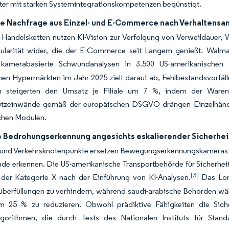
ter mit starken Systemintegrationskompetenzen begünstigt.
e Nachfrage aus Einzel- und E-Commerce nach Verhaltensan
 Handelsketten nutzen KI-Vision zur Verfolgung von Verweildauer,
ularität wider, die der E-Commerce seit Langem genießt. Walma
amerabasierte Schwundanalysen in 3.500 US-amerikanischen Fi
en Hypermärkten im Jahr 2025 zielt darauf ab, Fehlbestandsvorfälle
n steigerten den Umsatz je Filiale um 7 %, indem der Waren
tzeinwände gemäß der europäischen DSGVO drängen Einzelhändl
chen Modulen.
e Bedrohungserkennung angesichts eskalierender Sicherhei
 und Verkehrsknotenpunkte ersetzen Bewegungserkennungskameras du
de erkennen. Die US-amerikanische Transportbehörde für Sicherhei
[3]
 der Kategorie X nach der Einführung von KI-Analysen.
Das Lon
überfüllungen zu verhindern, während saudi-arabische Behörden w
um 25 % zu reduzieren. Obwohl prädiktive Fähigkeiten die Siche
lgorithmen, die durch Tests des Nationalen Instituts für Stan