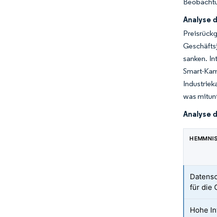
Beobacht
Analyse 
Preisrück
Geschäftsj
sanken. In
Smart-Kam
Industriek
was mitunt
Analyse 
HEMMNI
Datensc
für die
Hohe In