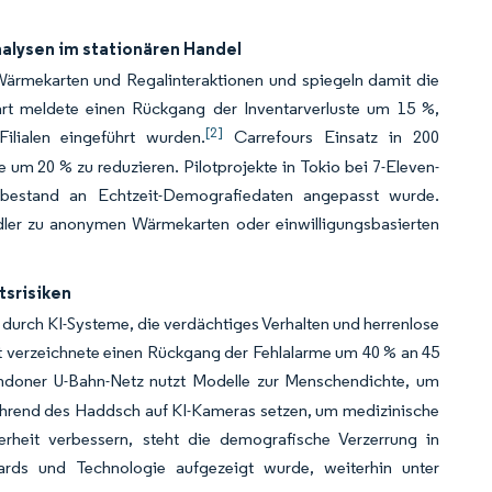
alysen im stationären Handel
 Wärmekarten und Regalinteraktionen und spiegeln damit die
rt meldete einen Rückgang der Inventarverluste um 15 %,
[2]
lialen eingeführt wurden.
Carrefours Einsatz in 200
 um 20 % zu reduzieren. Pilotprojekte in Tokio bei 7-Eleven-
bestand an Echtzeit-Demografiedaten angepasst wurde.
er zu anonymen Wärmekarten oder einwilligungsbasierten
tsrisiken
rch KI-Systeme, die verdächtiges Verhalten und herrenlose
t verzeichnete einen Rückgang der Fehlalarme um 40 % an 45
doner U-Bahn-Netz nutzt Modelle zur Menschendichte, um
ährend des Haddsch auf KI-Kameras setzen, um medizinische
rheit verbessern, steht die demografische Verzerrung in
dards und Technologie aufgezeigt wurde, weiterhin unter