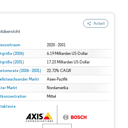
Anteil
tübersicht
ienzeitraum
2020 - 2031
tgröße (2026)
6.19 Milliarden US-Dollar
tgröße (2031)
17.23 Milliarden US-Dollar
stumsrate (2026 - 2031)
22.72% CAGR
ellstwachsender Markt
Asien-Pazifik
ter Markt
dert Namensnennung gemäß CC BY 4.0.
Nordamerika
tkonzentration
Mittel
© Mordor Intelligence. Wiederverwendung erfordert Namensnennung gemäß CC BY 4.0.
takteure