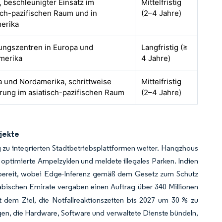
, beschleunigter Einsatz im
Mittelfristig
sch-pazifischen Raum und in
(2–4 Jahre)
erika
ungszentren in Europa und
Langfristig (≥
merika
4 Jahre)
 und Nordamerika, schrittweise
Mittelfristig
rung im asiatisch-pazifischen Raum
(2–4 Jahre)
jekte
 integrierten Stadtbetriebsplattformen weiter. Hangzhous
, optimierte Ampelzyklen und meldete illegales Parken. Indien
en bereit, wobei Edge-Inferenz gemäß dem Gesetz zum Schutz
abischen Emirate vergaben einen Auftrag über 340 Millionen
em Ziel, die Notfallreaktionszeiten bis 2027 um 30 % zu
ägen, die Hardware, Software und verwaltete Dienste bündeln,