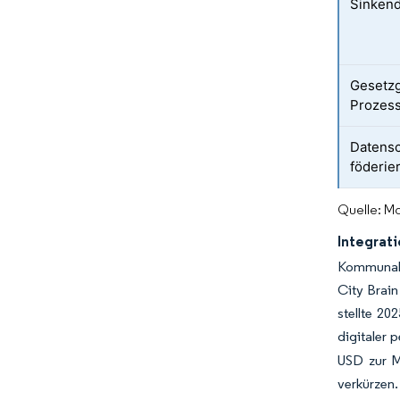
Sinkend
Gesetzg
Prozess
Datensc
föderie
Quelle: Mo
Integrat
Kommunale
City Brain
stellte 2
digitaler 
USD zur M
verkürzen.