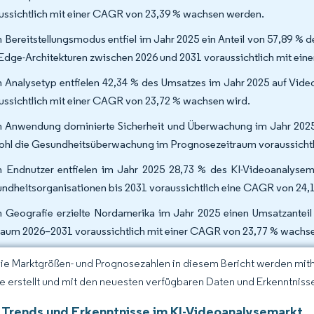
ussichtlich mit einer CAGR von 23,39 % wachsen werden.
 Bereitstellungsmodus entfiel im Jahr 2025 ein Anteil von 57,89 % 
Edge-Architekturen zwischen 2026 und 2031 voraussichtlich mit ei
 Analysetyp entfielen 42,34 % des Umsatzes im Jahr 2025 auf Vide
ussichtlich mit einer CAGR von 23,72 % wachsen wird.
 Anwendung dominierte Sicherheit und Überwachung im Jahr 2025 
hl die Gesundheitsüberwachung im Prognosezeitraum voraussichtl
 Endnutzer entfielen im Jahr 2025 28,73 % des KI-Videoanalysema
ndheitsorganisationen bis 2031 voraussichtlich eine CAGR von 24,1
 Geografie erzielte Nordamerika im Jahr 2025 einen Umsatzanteil
raum 2026–2031 voraussichtlich mit einer CAGR von 23,77 % wachse
Die Marktgrößen- und Prognosezahlen in diesem Bericht werden mit
ce erstellt und mit den neuesten verfügbaren Daten und Erkenntnissen
 Trends und Erkenntnisse im KI-Videoanalysemarkt