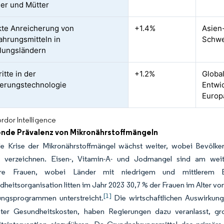
der und Mütter
kte Anreicherung von
+1.4%
Asien-
hrungsmitteln in
Schwer
lungsländern
itte in der
+1.2%
Globa
erungstechnologie
Entwi
Europ
rdor Intelligence
de Prävalenz von Mikronährstoffmängeln
le Krise der Mikronährstoffmängel wächst weiter, wobei Bevölke
e verzeichnen. Eisen-, Vitamin-A- und Jodmangel sind am weit
re Frauen, wobei Länder mit niedrigem und mittlerem 
heitsorganisation litten im Jahr 2023 30,7 % der Frauen im Alter v
[1]
ungsprogrammen unterstreicht.
Die wirtschaftlichen Auswirkunge
ter Gesundheitskosten, haben Regierungen dazu veranlasst, gr