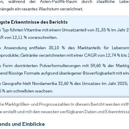
ben, während der Asien-Pazifik-Raum durch staatliche Leb
mängeln ein rasantes Wachstum verzeichnet.
gste Erkenntnisse des Berichts
 Typ führten Vitamine mit einem Umsatzanteil von 31,35 % im Jahr 2
 von 12,11 % voranschreiten.
 Anwendung entfielen 30,10 % des Marktanteils für Lebensmit
hprodukte; Getränke verzeichneten mit einer CAGR von 12,74 % bis 2
 Form dominierten Pulverformulierungen mit 59,60 % der Marktgr
end flüssige Formate aufgrund überlegener Bioverfügbarkeit mit e
 Geografie hielt Nordamerika 32,60 % des Umsatzes im Jahr 2025; 
5 % am schnellsten wachsen.
Die Marktgrößen- und Prognosezahlen in diesem Bericht werden mit
ce erstellt und mit den neuesten verfügbaren Daten und Erkenntnissen
ends und Einblicke