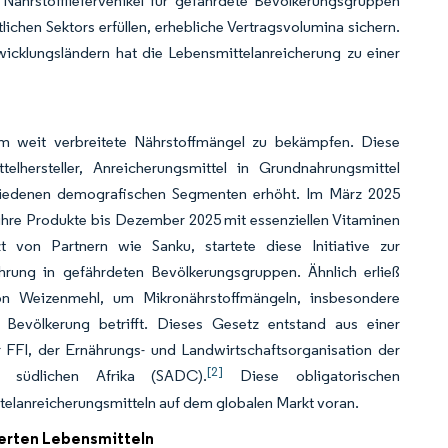
Nährstoffliefervehikel für gefährdete Bevölkerungsgruppen
lichen Sektors erfüllen, erhebliche Vertragsvolumina sichern.
wicklungsländern hat die Lebensmittelanreicherung zu einer
um weit verbreitete Nährstoffmängel zu bekämpfen. Diese
telhersteller, Anreicherungsmittel in Grundnahrungsmittel
chiedenen demografischen Segmenten erhöht. Im März 2025
, ihre Produkte bis Dezember 2025 mit essenziellen Vitaminen
t von Partnern wie Sanku, startete diese Initiative zur
ung in gefährdeten Bevölkerungsgruppen. Ähnlich erließ
on Weizenmehl, um Mikronährstoffmängeln, insbesondere
 Bevölkerung betrifft. Dieses Gesetz entstand aus einer
FFI, der Ernährungs- und Landwirtschaftsorganisation der
[2]
 südlichen Afrika (SADC).
Diese obligatorischen
elanreicherungsmitteln auf dem globalen Markt voran.
erten Lebensmitteln