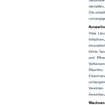
Gesundhei
darstellen
Die erhebl
vorrangige
Ausweitu
Viele Län
Initiativ
einzuarbe
führte Tan
und Miner
Verbesser
Mauritius
Eisenmang
umfangrei
Vereinte
Anreicher
Wachsend