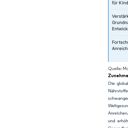
für Kin
Verstär
Grundna
Entwick
Fortschr
Anreich
Quelle: Mo
Zunehmen
Die globa
Nährstoff
schwange
Weltgesund
Anreicher
und erhöh