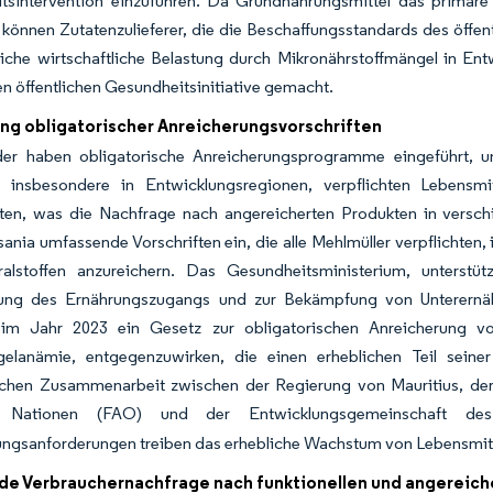
tsintervention einzuführen. Da Grundnahrungsmittel das primäre 
, können Zutatenzulieferer, die die Beschaffungsstandards des öffent
iche wirtschaftliche Belastung durch Mikronährstoffmängel in Ent
n öffentlichen Gesundheitsinitiative gemacht.
ng obligatorischer Anreicherungsvorschriften
der haben obligatorische Anreicherungsprogramme eingeführt, 
en, insbesondere in Entwicklungsregionen, verpflichten Lebensmit
iten, was die Nachfrage nach angereicherten Produkten in vers
sania umfassende Vorschriften ein, die alle Mehlmüller verpflichten
alstoffen anzureichern. Das Gesundheitsministerium, unterstütz
ung des Ernährungszugangs und zur Bekämpfung von Unterernähr
 im Jahr 2023 ein Gesetz zur obligatorischen Anreicherung v
elanämie, entgegenzuwirken, die einen erheblichen Teil seiner
chen Zusammenarbeit zwischen der Regierung von Mauritius, der 
n Nationen (FAO) und der Entwicklungsgemeinschaft des
ungsanforderungen treiben das erhebliche Wachstum von Lebensmitt
e Verbrauchernachfrage nach funktionellen und angereich