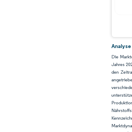
Hauptakteure
Chancen & Aussichten
Branchenentwicklungen
Analyse
Die Markt
Jahres 20
den Zeitr
angetrieb
verschied
unterstüt
Produkti
Nährstoff
Kennzeich
Marktdyna