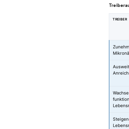
Treibera
TREIBER
Zunehm
Mikronä
Ausweit
Anreich
Wachse
funktio
Lebensm
Steigen
Lebensm