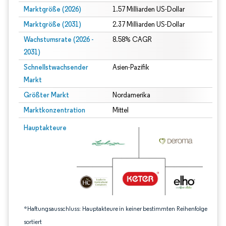
Marktgröße (2026)
1.57 Milliarden US-Dollar
Marktgröße (2031)
2.37 Milliarden US-Dollar
Wachstumsrate (2026 -
8.58% CAGR
2031)
Schnellstwachsender
Asien-Pazifik
Markt
Größter Markt
Nordamerika
Marktkonzentration
Mittel
Bild © Mordor Intelligence. Wiederverwendung erfordert Namensnennung gem
Hauptakteure
*Haftungsausschluss: Hauptakteure in keiner bestimmten Reihenfolge
sortiert