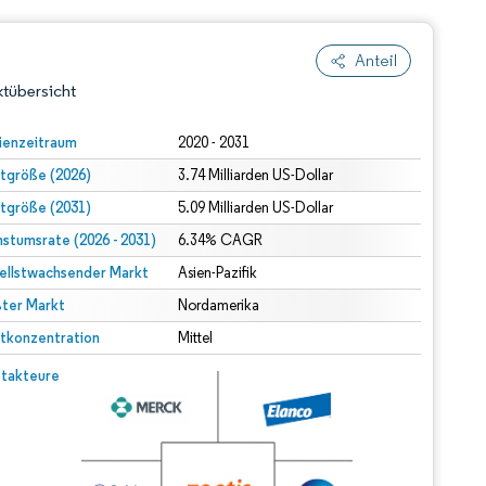
Anteil
tübersicht
ienzeitraum
2020 - 2031
tgröße (2026)
3.74 Milliarden US-Dollar
tgröße (2031)
5.09 Milliarden US-Dollar
stumsrate (2026 - 2031)
6.34% CAGR
ellstwachsender Markt
Asien-Pazifik
ter Markt
dert Namensnennung gemäß CC BY 4.0.
Nordamerika
tkonzentration
Mittel
© Mordor Intelligence. Wiederverwendung erfordert Namensnennung gemäß CC BY 4.0.
takteure