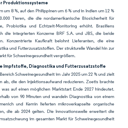
er Produktionssysteme
m um 8 %, auf den Philippinen um 6 % und in Indien um 12 %
.000 Tieren, die die nordamerikanische Biosicherheit für
 Probiotika und Echtzeit-Monitoring erhöht. Brasiliens
rch die integrierten Konzerne BRF S.A. und JBS, die beide
. Konzentrierte Kaufkraft belohnt Lieferanten, die eine
tika und Futterzusatzstoffen. Der strukturelle Wandel hin zur
arkt für Schweinegesundheit vergrößern.
e Impfstoffe, Diagnostika und Futterzusatzstoffe
Bereich Schweinegesundheit im Jahr 2025 um 22 % und zielt
ab, die den Injektionsaufwand reduzieren. Zoetis brachte
, was auf einen möglichen Marktstart Ende 2027 hindeutet.
nerhalb von 90 Minuten und wandeln Diagnostika von einem
nich und Kemin lieferten mikroverkapselte organische
, die ab 2024 gelten. Die Innovationswelle erweitert die
 Umsatzschwung im gesamten Markt für Schweinegesundheit