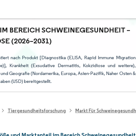
M BEREICH SCHWEINEGESUNDHEIT – W
 (2026–2031)
tiert nach Produkt [Diagnostika (ELISA, Rapid Immune Migration
e)], Krankheit (Exsudative Dermatitis, Kokzidiose und weitere),
 und Geografie (Nordamerika, Europa, Asien-Pazifik, Naher Osten &
ben (USD) bereitgestellt.
Tiergesundheitsforschung
Markt Für Schweinegesundh
öße und Marktanteil im Bereich Schweinegesundheit