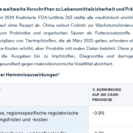
e weltweite Vorschriften zu Lebensmittelsicherheit und Pr
i 2024 finalisierte FDA-Leitlinie 263 stellte alle medizinisch wicht
kauf ohne Rezept ab. China verbot Colistin zur Wachstumsförder
von Probiotika und organischen Säuren als Futterzusatzstoff
igilanz von Tierimpfstoffen, die ab März 2025 gelten, erfordern
e-Kosten erhöht, aber Produkte mit realen Daten belohnt. Diese p
n die Ausgaben hin zu Impfstoffen, Diagnostika und darmges
esundheit gegen makroökonomische Volatilität absichert.
der Hemmnisauswirkungen
*
S
% AUSWIRKUNG
AUF DIE CAGR-
PROGNOSE
e, regionsspezifische regulatorische
-0.9%
ngsfristen und -kosten