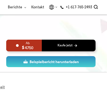
Berichte
Kontakt
+1 617-765-2493
4750
eit