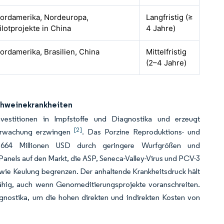
ordamerika, Nordeuropa,
Langfristig (≥
ilotprojekte in China
4 Jahre)
ordamerika, Brasilien, China
Mittelfristig
(2–4 Jahre)
chweinekrankheiten
nvestitionen in Impfstoffe und Diagnostika und erzeugt
[2]
berwachung erzwingen
. Das Porzine Reproduktions- und
nd 664 Millionen USD durch geringere Wurfgrößen und
nels auf den Markt, die ASP, Seneca-Valley-Virus und PCV-3
wie Keulung begrenzen. Der anhaltende Krankheitsdruck hält
hig, auch wenn Genomeditierungsprojekte voranschreiten.
agnostika, um die hohen direkten und indirekten Kosten von