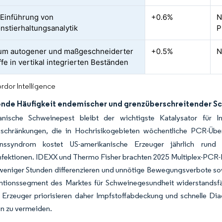
Einführung von
+0.6%
N
onstierhaltungsanalytik
P
um autogener und maßgeschneiderter
+0.5%
N
ffe in vertikal integrierten Beständen
rdor Intelligence
de Häufigkeit endemischer und grenzüberschreitender S
anische Schweinepest bleibt der wichtigste Katalysator für I
schränkungen, die in Hochrisikogebieten wöchentliche PCR-Ü
ionssyndrom kostet US-amerikanische Erzeuger jährlich ru
fektionen. IDEXX und Thermo Fisher brachten 2025 Multiplex-PCR-Pa
 weniger Stunden differenzieren und unnötige Bewegungsverbote so
ntionssegment des Marktes für Schweinegesundheit widerstandsfä
e Erzeuger priorisieren daher Impfstoffabdeckung und schnelle Di
n zu vermeiden.