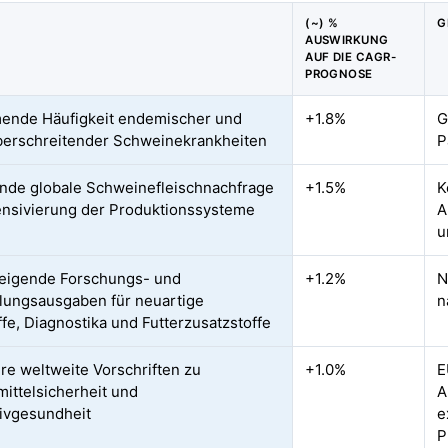
(~) %
G
AUSWIRKUNG
AUF DIE CAGR-
PROGNOSE
ende Häufigkeit endemischer und
+1.8%
G
erschreitender Schweinekrankheiten
P
de globale Schweinefleischnachfrage
+1.5%
K
ensivierung der Produktionssysteme
A
u
teigende Forschungs- und
+1.2%
N
lungsausgaben für neuartige
n
ffe, Diagnostika und Futterzusatzstoffe
re weltweite Vorschriften zu
+1.0%
E
ittelsicherheit und
A
ivgesundheit
e
P