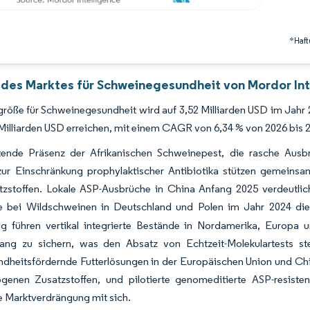
*Haft
 des Marktes für Schweinegesundheit von Mordor Int
röße für Schweinegesundheit wird auf 3,52 Milliarden USD im Jahr 2
Milliarden USD erreichen, mit einem CAGR von 6,34 % von 2026 bis 
tende Präsenz der Afrikanischen Schweinepest, die rasche Ausbr
ur Einschränkung prophylaktischer Antibiotika stützen gemeinsa
atzstoffen. Lokale ASP-Ausbrüche in China Anfang 2025 verdeutlic
 bei Wildschweinen in Deutschland und Polen im Jahr 2024 di
tig führen vertikal integrierte Bestände in Nordamerika, Europa
ang zu sichern, was den Absatz von Echtzeit-Molekulartests st
heitsfördernde Futterlösungen in der Europäischen Union und Chin
genen Zusatzstoffen, und pilotierte genomeditierte ASP-resisten
ge Marktverdrängung mit sich.