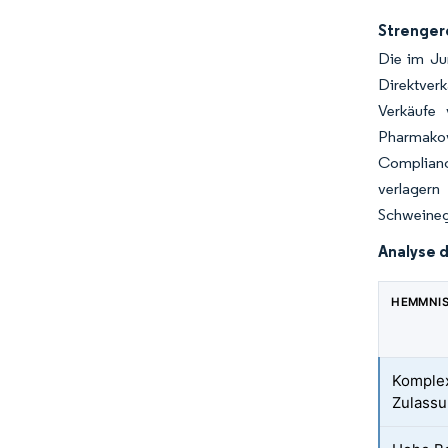
Strenger
Die im Jun
Direktver
Verkäufe 
Pharmakov
Complianc
verlager
Schweineg
Analyse 
HEMMNI
Komplex
Zulassu