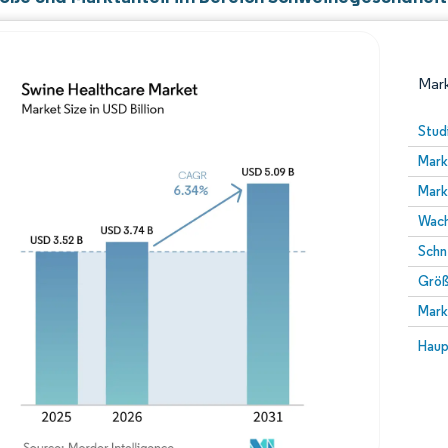
Mark
Stud
Mark
Mark
Wach
Schn
Größ
Bild © Mordor Intelligence. Wiederverwendung erfor
Mark
Bild 
Haup