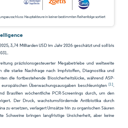
ungsausschluss: Hauptakteure in keiner bestimmten Reihenfolge sortiert
elligence
025, 3,74 Milliarden USD im Jahr 2026 geschätzt und soll bis
2031.
eitung präzisionsgesteuerter Megabetriebe und weltweite
m die starke Nachfrage nach Impfstoffen, Diagnostika und
hten die fortbestehende Biosicherheitslücke, während ASP-
[1]
e europäischen Überwachungsausgaben beschleunigten
.
 und Brasilien wöchentliche PCR-Screenings durch, um den
eigert. Der Druck, wachstumsfördernde Antibiotika durch
a zu ersetzen, verlagert Umsätze hin zu organischen Säuren
te Schweine bringen langfristige Unsicherheit, aber keine