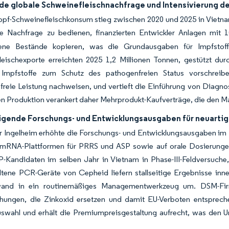
e globale Schweinefleischnachfrage und Intensivierung d
opf-Schweinefleischkonsum stieg zwischen 2020 und 2025 in Vietna
e Nachfrage zu bedienen, finanzierten Entwickler Anlagen mit 10
ene Bestände kopieren, was die Grundausgaben für Impfstoffe,
leischexporte erreichten 2025 1,2 Millionen Tonnen, gestützt du
Impfstoffe zum Schutz des pathogenfreien Status vorschreiben
afreie Leistung nachweisen, und vertieft die Einführung von Diagnos
len Produktion verankert daher Mehrprodukt-Kaufverträge, die den M
eigende Forschungs- und Entwicklungsausgaben für neuartig
r Ingelheim erhöhte die Forschungs- und Entwicklungsausgaben im 
 mRNA-Plattformen für PRRS und ASP sowie auf orale Dosierungen 
P-Kandidaten im selben Jahr in Vietnam in Phase-III-Feldversuche
tene PCR-Geräte von Cepheid liefern stallseitige Ergebnisse in
and in ein routinemäßiges Managementwerkzeug um. DSM-Firme
hungen, die Zinkoxid ersetzen und damit EU-Verboten entsprechen
swahl und erhält die Premiumpreisgestaltung aufrecht, was den