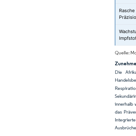
Rasche 
Präzisi
Wachst
Impfsto
Quelle: Mo
Zunehmen
Die Afrik
Handelsbe
Respirat
Sekundärin
innerhalb
das Präve
Integriert
Ausbrüche