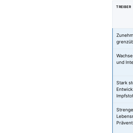
TREIBER
Zunehm
grenzüb
Wachsen
und Int
Stark s
Entwick
Impfsto
Strenge
Lebensm
Prävent