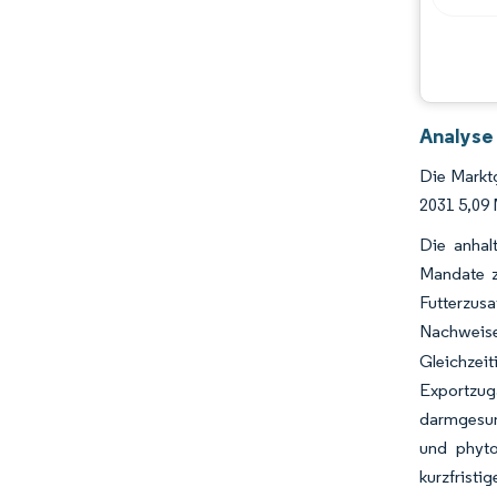
Analyse
Die Marktg
2031 5,09 
Die anhal
Mandate z
Futterzus
Nachweise
Gleichzei
Exportzug
darmgesund
und phyto
kurzfristi