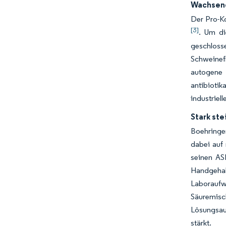
Wachsend
Der Pro-K
[3]
. Um di
geschloss
Schweinef
autogene 
antibiotik
industriel
Stark st
Boehringe
dabei auf
seinen AS
Handgehal
Laboraufw
Säuremisc
Lösungsau
stärkt.