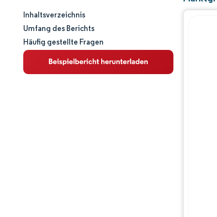
Inhaltsverzeichnis
Marktgröße und -anteil
Umfang des Berichts
Häufig gestellte Fragen
Marktanalyse
Trends und Einblicke
Segmentanalyse
Geografische Analyse
Wettbewerbslandschaft
Hauptakteure
Branchenentwicklungen