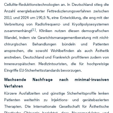
Cellulite-Reduktionstechnologien an. In Deutschland stieg die
Anzahl energiebasierter Fettreduzierungsverfahren zwischen
2011 und 2024 um 190,5 %, eine Entwicklung, die eng mit der
Verbreitung von Radiofrequenz- und Kryolipolysesystemen
[1]
zusammenhängt
. Kliniken nutzen diesen demografischen
Wandel, indem sie Gewichtsmanagementberatung mit nicht-
chirurgischen Behandlungen bündeln und Patienten
ansprechen, die sowohl Wohlbefinden als auch Ästhetik
anstreben. Deutschland und Frankreich profitieren zudem von
innereuropäischen Medizintouristen, die für hochpreisige
Eingriffe EU-Sicherheitsstandards bevorzugen.
Wachsende Nachfrage nach minimal-invasiven
Verfahren
Kürzere Ausfallzeiten und günstige Sicherheitsprofile lenken
Patienten weiterhin zu Injektions- und gerätebasierten
Therapien. Die Internationale Gesellschaft für Ästhetische
Plastische Chirurgie berichtet, dass Neuromodulator- und