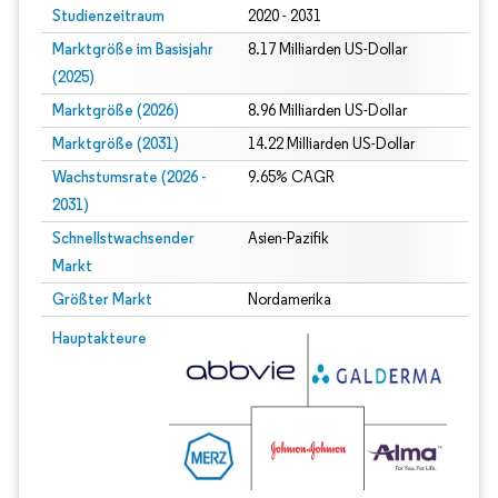
Studienzeitraum
2020 - 2031
Marktgröße im Basisjahr
8.17 Milliarden US-Dollar
(2025)
Marktgröße (2026)
8.96 Milliarden US-Dollar
Marktgröße (2031)
14.22 Milliarden US-Dollar
Wachstumsrate (2026 -
9.65% CAGR
2031)
Schnellstwachsender
Asien-Pazifik
Markt
Größter Markt
Nordamerika
Bild © Mordor Intelligence. Wiederverwendung erfordert Namensnennung gem
Hauptakteure