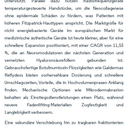
unterstützt. Parallel dazu nutzen Radiofrequenzgeräte
temperaturgesteuerte Handstücke, um die Neocollagenese
ohne epidermale Schäden zu fördern, was Patienten mit
höheren Fitzpatrick-Hauttypen anspricht. Die Marktgröße für
nicht energiebasierte Geräte im europäischen Markt für
medizinische ästhetische Geräte ist heute kleiner, aber für eine
schnellere Expansion positioniert, mit einer CAGR von 11,53
%, die an Neuromodulatoren der nächsten Generation und
vernetzten Hyaluronsäurefüllern gebunden ist.
Gebrauchsfertige Botulinumtoxin-Flüssigkeiten wie Galdermas
Relfydess bieten vorhersehbare Dosierung und schnellere
Umschlagszeiten, Vorteile, die in Hochvolumenpraxen Anklang
finden. Mechanische Optionen wie Mikrodermabrasion
behalten als Einstiegsdienstleistungen einen Platz, während
neuere Fadenlifting-Materialien Zugfestigkeit und
Langlebigkeit verbessern.
Eine sekundäre Verschiebung hin zu tragbaren fraktionierten