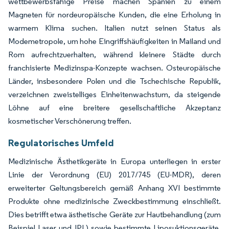
wettbewerbsfähige Preise machen Spanien zu einem
Magneten für nordeuropäische Kunden, die eine Erholung in
warmem Klima suchen. Italien nutzt seinen Status als
Modemetropole, um hohe Eingriffshäufigkeiten in Mailand und
Rom aufrechtzuerhalten, während kleinere Städte durch
franchisierte Medizinspa-Konzepte wachsen. Osteuropäische
Länder, insbesondere Polen und die Tschechische Republik,
verzeichnen zweistelliges Einheitenwachstum, da steigende
Löhne auf eine breitere gesellschaftliche Akzeptanz
kosmetischer Verschönerung treffen.
Regulatorisches Umfeld
Medizinische Ästhetikgeräte in Europa unterliegen in erster
Linie der Verordnung (EU) 2017/745 (EU-MDR), deren
erweiterter Geltungsbereich gemäß Anhang XVI bestimmte
Produkte ohne medizinische Zweckbestimmung einschließt.
Dies betrifft etwa ästhetische Geräte zur Hautbehandlung (zum
Beispiel Laser und IPL) sowie bestimmte Liposuktionsgeräte.