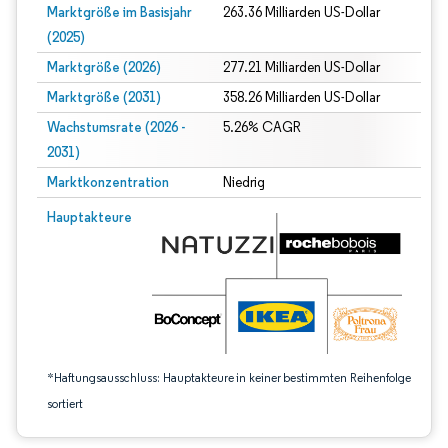
Marktgröße im Basisjahr
263.36 Milliarden US-Dollar
(2025)
Marktgröße (2026)
277.21 Milliarden US-Dollar
Marktgröße (2031)
358.26 Milliarden US-Dollar
Wachstumsrate (2026 -
5.26% CAGR
2031)
Marktkonzentration
Niedrig
Bild © Mordor Intelligence. Wiederverwendung erfordert Namensnennung gem
Hauptakteure
*Haftungsausschluss: Hauptakteure in keiner bestimmten Reihenfolge
sortiert