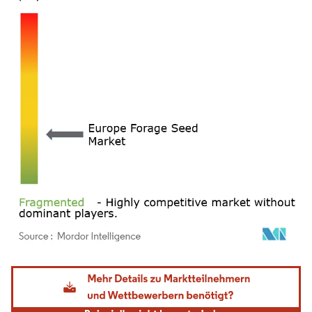
Bild © Mordor Intelligence. Wiederverwendung erfordert Namensnennung gemäß