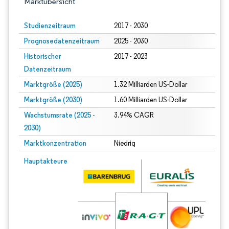
Marktübersicht
Studienzeitraum
2017 - 2030
Prognosedatenzeitraum
2025 - 2030
Historischer
2017 - 2023
Datenzeitraum
Marktgröße (2025)
1.32 Milliarden US-Dollar
Marktgröße (2030)
1.60 Milliarden US-Dollar
Wachstumsrate (2025 -
3.94% CAGR
2030)
Marktkonzentration
Niedrig
Bild © Mordor Intelligence. Wiederverwendung erfordert Namensnennung gem
Hauptakteure