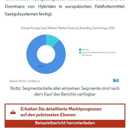
Dominanz von Hybriden in europäischen Feldfuttermittel-
Saatgutsystemen festigt.
Bild © Mordor Intelligence. Wiederverwendung erfordert Namensnennung gemäß