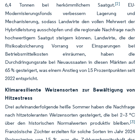
[2]
6,4 Tonnen bei herkömmlichem Saatgut.
EU-
Modernisierungsfonds verbessern Lagerung und
Mechanisierung, sodass Landwirte den vollen Mehrwert der
Hybridleistung ausschöpfen und die regionale Nachfrage nach
hochwertigem Saatgut steigern können. Landwirte, die der
Risikoabsicherung Vorrang vor Einsparungen bei
Betriebsmittelkosten einräumen, haben die
Durchdringungsrate bei Neuaussaaten in diesen Märkten auf
65 % gesteigert, was einem Anstieg von 15 Prozentpunkten seit
2022 entspricht.
Klimaresiliente Weizensorten zur Bewältigung von
Hitzestress
Drei aufeinanderfolgende heiße Sommer haben die Nachfrage
nach hitzetoleranten Weizensorten gesteigert, die bei 2–3 °C
[3]
über den historischen Normalwerten produktiv bleiben.
Französische Züchter erzielten für solche Sorten im Jahr 2024
Preisprämien von 15 %, was die Zahlungsbereitschaft des