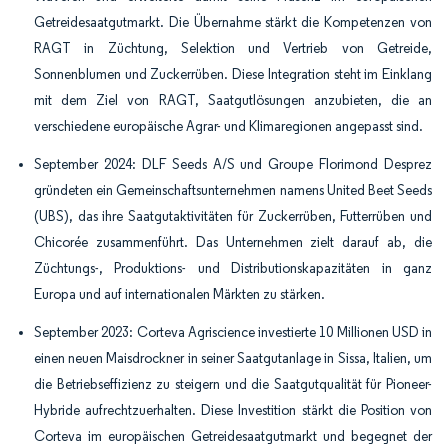
Getreidesaatgutmarkt. Die Übernahme stärkt die Kompetenzen von
RAGT in Züchtung, Selektion und Vertrieb von Getreide,
Sonnenblumen und Zuckerrüben. Diese Integration steht im Einklang
mit dem Ziel von RAGT, Saatgutlösungen anzubieten, die an
verschiedene europäische Agrar- und Klimaregionen angepasst sind.
September 2024: DLF Seeds A/S und Groupe Florimond Desprez
gründeten ein Gemeinschaftsunternehmen namens United Beet Seeds
(UBS), das ihre Saatgutaktivitäten für Zuckerrüben, Futterrüben und
Chicorée zusammenführt. Das Unternehmen zielt darauf ab, die
Züchtungs-, Produktions- und Distributionskapazitäten in ganz
Europa und auf internationalen Märkten zu stärken.
September 2023: Corteva Agriscience investierte 10 Millionen USD in
einen neuen Maisdrockner in seiner Saatgutanlage in Sissa, Italien, um
die Betriebseffizienz zu steigern und die Saatgutqualität für Pioneer-
Hybride aufrechtzuerhalten. Diese Investition stärkt die Position von
Corteva im europäischen Getreidesaatgutmarkt und begegnet der