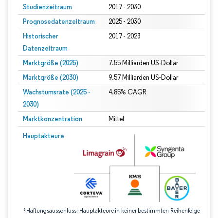
Studienzeitraum
2017 - 2030
Prognosedatenzeitraum
2025 - 2030
Historischer
2017 - 2023
Datenzeitraum
Marktgröße (2025)
7.55 Milliarden US-Dollar
Marktgröße (2030)
9.57 Milliarden US-Dollar
Wachstumsrate (2025 -
4.85% CAGR
2030)
Marktkonzentration
Mittel
Bild © Mordor Intelligence. Wiederverwendung erfordert Namensnennung gem
Hauptakteure
*Haftungsausschluss: Hauptakteure in keiner bestimmten Reihenfolge