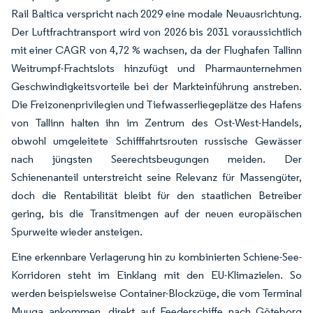
Rail Baltica verspricht nach 2029 eine modale Neuausrichtung.
Der Luftfrachtransport wird von 2026 bis 2031 voraussichtlich
mit einer CAGR von 4,72 % wachsen, da der Flughafen Tallinn
Weitrumpf-Frachtslots hinzufügt und Pharmaunternehmen
Geschwindigkeitsvorteile bei der Markteinführung anstreben.
Die Freizonenprivilegien und Tiefwasserliegeplätze des Hafens
von Tallinn halten ihn im Zentrum des Ost-West-Handels,
obwohl umgeleitete Schifffahrtsrouten russische Gewässer
nach jüngsten Seerechtsbeugungen meiden. Der
Schienenanteil unterstreicht seine Relevanz für Massengüter,
doch die Rentabilität bleibt für den staatlichen Betreiber
gering, bis die Transitmengen auf der neuen europäischen
Spurweite wieder ansteigen.
Eine erkennbare Verlagerung hin zu kombinierten Schiene-See-
Korridoren steht im Einklang mit den EU-Klimazielen. So
werden beispielsweise Container-Blockzüge, die vom Terminal
Muuga ankommen, direkt auf Feederschiffe nach Göteborg