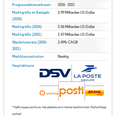
Prognosedatenzeitraum
2026 - 2031
Marktgröße im Basisjahr
2.99 Milliarden US-Dollar
(2025)
Marktgröße (2026)
3.06 Milliarden US-Dollar
Marktgröße (2031)
3.47 Milliarden US-Dollar
Wachstumsrate (2026 -
2.49% CAGR
2031)
Marktkonzentration
Niedrig
Bild © Mordor Intelligence. Wiederverwendung erfordert Namensnennung gem
Hauptakteure
*Haftungsausschluss: Hauptakteure in keiner bestimmten Reihenfolge
sortiert