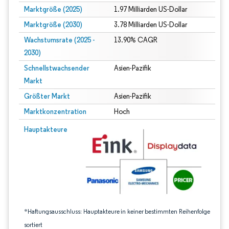
Marktgröße (2025)
1.97 Milliarden US-Dollar
Marktgröße (2030)
3.78 Milliarden US-Dollar
Wachstumsrate (2025 -
13.90% CAGR
2030)
Schnellstwachsender
Asien-Pazifik
Markt
Größter Markt
Asien-Pazifik
Marktkonzentration
Hoch
Bild © Mordor Intelligence. Wiederverwendung erfordert Namensnennung gem
Hauptakteure
*Haftungsausschluss: Hauptakteure in keiner bestimmten Reihenfolge
sortiert