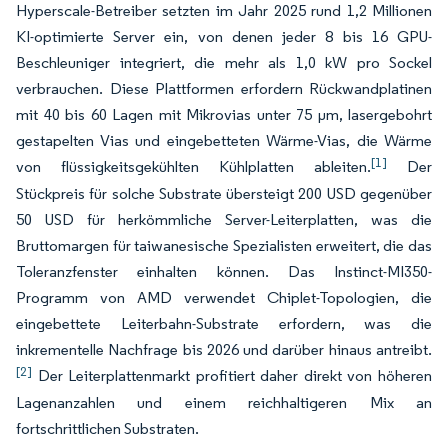
Hyperscale-Betreiber setzten im Jahr 2025 rund 1,2 Millionen
KI-optimierte Server ein, von denen jeder 8 bis 16 GPU-
Beschleuniger integriert, die mehr als 1,0 kW pro Sockel
verbrauchen. Diese Plattformen erfordern Rückwandplatinen
mit 40 bis 60 Lagen mit Mikrovias unter 75 μm, lasergebohrt
gestapelten Vias und eingebetteten Wärme-Vias, die Wärme
[1]
von flüssigkeitsgekühlten Kühlplatten ableiten.
Der
Stückpreis für solche Substrate übersteigt 200 USD gegenüber
50 USD für herkömmliche Server-Leiterplatten, was die
Bruttomargen für taiwanesische Spezialisten erweitert, die das
Toleranzfenster einhalten können. Das Instinct-MI350-
Programm von AMD verwendet Chiplet-Topologien, die
eingebettete Leiterbahn-Substrate erfordern, was die
inkrementelle Nachfrage bis 2026 und darüber hinaus antreibt.
[2]
Der Leiterplattenmarkt profitiert daher direkt von höheren
Lagenanzahlen und einem reichhaltigeren Mix an
fortschrittlichen Substraten.