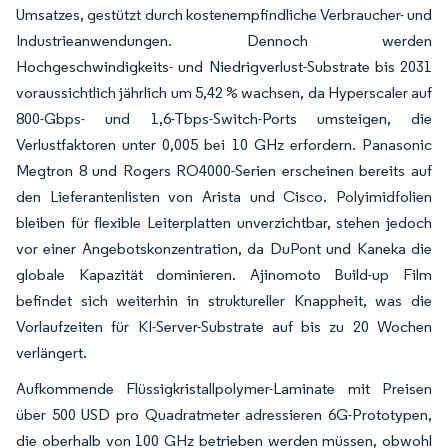
Umsatzes, gestützt durch kostenempfindliche Verbraucher- und
Industrieanwendungen. Dennoch werden
Hochgeschwindigkeits- und Niedrigverlust-Substrate bis 2031
voraussichtlich jährlich um 5,42 % wachsen, da Hyperscaler auf
800-Gbps- und 1,6-Tbps-Switch-Ports umsteigen, die
Verlustfaktoren unter 0,005 bei 10 GHz erfordern. Panasonic
Megtron 8 und Rogers RO4000-Serien erscheinen bereits auf
den Lieferantenlisten von Arista und Cisco. Polyimidfolien
bleiben für flexible Leiterplatten unverzichtbar, stehen jedoch
vor einer Angebotskonzentration, da DuPont und Kaneka die
globale Kapazität dominieren. Ajinomoto Build-up Film
befindet sich weiterhin in struktureller Knappheit, was die
Vorlaufzeiten für KI-Server-Substrate auf bis zu 20 Wochen
verlängert.
Aufkommende Flüssigkristallpolymer-Laminate mit Preisen
über 500 USD pro Quadratmeter adressieren 6G-Prototypen,
die oberhalb von 100 GHz betrieben werden müssen, obwohl