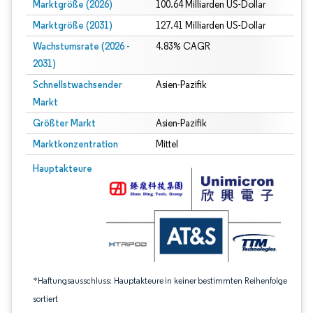
Marktgröße (2026)
100.64 Milliarden US-Dollar
Marktgröße (2031)
127.41 Milliarden US-Dollar
Wachstumsrate (2026 -
4.83% CAGR
2031)
Schnellstwachsender
Asien-Pazifik
Markt
Größter Markt
Asien-Pazifik
Marktkonzentration
Mittel
Bild © Mordor Intelligence. Wiederverwendung erfordert Namensnennung gem
Hauptakteure
*Haftungsausschluss: Hauptakteure in keiner bestimmten Reihenfolge
sortiert