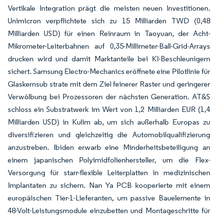
Vertikale Integration prägt die meisten neuen Investitionen.
Unimicron verpflichtete sich zu 15 Milliarden TWD (0,48
Milliarden USD) für einen Reinraum in Taoyuan, der Acht-
Mikrometer-Leiterbahnen auf 0,35-Millimeter-Ball-Grid-Arrays
drucken wird und damit Marktanteile bei KI-Beschleunigern
sichert. Samsung Electro-Mechanics eröffnete eine Pilotlinie für
Glaskernsub strate mit dem Ziel feinerer Raster und geringerer
Verwölbung bei Prozessoren der nächsten Generation. AT&S
schloss ein Substratwerk im Wert von 1,2 Milliarden EUR (1,4
Milliarden USD) in Kulim ab, um sich außerhalb Europas zu
diversifizieren und gleichzeitig die Automobilqualifizierung
anzustreben. Ibiden erwarb eine Minderheitsbeteiligung an
einem japanischen Polyimidfolienhersteller, um die Flex-
Versorgung für starr-flexible Leiterplatten in medizinischen
Implantaten zu sichern. Nan Ya PCB kooperierte mit einem
europäischen Tier-1-Lieferanten, um passive Bauelemente in
48-Volt-Leistungsmodule einzubetten und Montageschritte für