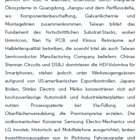
Ökosysteme in Guangdong, Jiangsu und dem Perlflussdelta,
wo Komponentenbeschaffung, Galvanikchemie und
Montagelinien zusammenkommen. Taiwan bildet das
Fundament des fortschrittlichen Substrat-Stacks, wobei
Unimicron, Nan Ya PCB und Kinsus Reinräume auf
Halbleiterqualität betreiben, die sowohl Intel als auch Taiwan
Semiconductor Manufacturing Company beliefern. Chinas
Shennan Circuits und DSBJ dominieren die HDI-Volumina für
Smartphones, stehen jedoch unter Werkzeugengpässen
aufgrund von US-amerikanischen Exportkontrollen. Japans
Ibiden, Shinko Electric und Meiko konzentrieren sich auf
hochzuverlässige Automobil- und Industrieleiterplatten und
nutzen Prozesspatente bei Via-Füllung und
Oberflächenveredelung, die Premiumpreise erzielen. Die
südkoreanischen Konzerne Samsung Electro-Mechanics und
LG Innotek, historisch auf Mobiltelefone ausgerichtet, lenken
Investitionsausgaben nun in Richtung Fahrzeugradar und