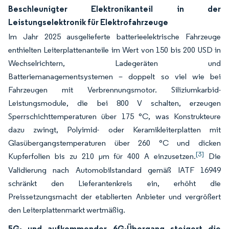
Beschleunigter Elektronikanteil in der
Leistungselektronik für Elektrofahrzeuge
Im Jahr 2025 ausgelieferte batterieelektrische Fahrzeuge
enthielten Leiterplattenanteile im Wert von 150 bis 200 USD in
Wechselrichtern, Ladegeräten und
Batteriemanagementsystemen – doppelt so viel wie bei
Fahrzeugen mit Verbrennungsmotor. Siliziumkarbid-
Leistungsmodule, die bei 800 V schalten, erzeugen
Sperrschichttemperaturen über 175 °C, was Konstrukteure
dazu zwingt, Polyimid- oder Keramikleiterplatten mit
Glasübergangstemperaturen über 260 °C und dicken
[3]
Kupferfolien bis zu 210 μm für 400 A einzusetzen.
Die
Validierung nach Automobilstandard gemäß IATF 16949
schränkt den Lieferantenkreis ein, erhöht die
Preissetzungsmacht der etablierten Anbieter und vergrößert
den Leiterplattenmarkt wertmäßig.
5G- und aufkommender 6G-Übergang steigert die