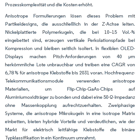
Prozesskomplexität und die Kosten erhöht.
Anisotrope Formulierungen lösen dieses Problem mit
Partikeldesigns, die ausschließlich in der Z-Achse leiten.
Nickelplattierte Polymerkugeln, die bei 10–15 Vol.-%
eingebettet sind, erzeugen vertikale Perkolationspfade bei
Kompression und bleiben seitlich isoliert. In flexiblen OLED-
Displays machen Pitch-Anforderungen von 40 µm
herkömmliche Lote unbrauchbar und treiben eine CAGR von
6,78 % für anisotrope Klebstoffe bis 2031 voran. Hochfrequenz-
Telekommunikationsmodule verwenden anisotrope
Materialien, um Flip-Chip-GaAs-Chips auf
Aluminiumoxidträger zu bonden und dabei eine 50-Ω-Impedanz
ohne Massenkopplung aufrechtzuerhalten. Zweiphasige
Systeme, die anisotrope Mikrokugeln in eine isotrope Matrix
einbetten, bieten hybride Vorteile und verdeutlichen, wie der
Markt für elektrisch leitfähige Klebstoffe die binäre
Typklassifikation in ein Kontinuum umrahmt.