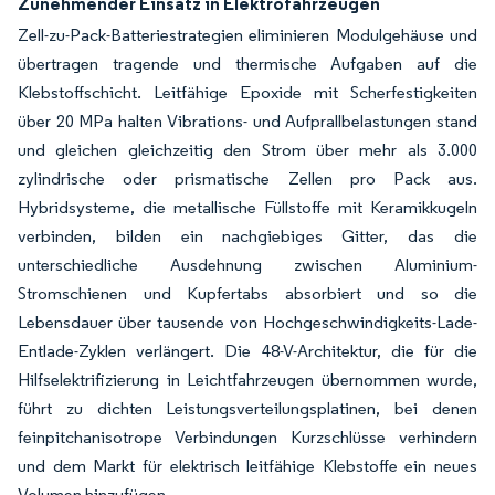
Zunehmender Einsatz in Elektrofahrzeugen
Zell-zu-Pack-Batteriestrategien eliminieren Modulgehäuse und
übertragen tragende und thermische Aufgaben auf die
Klebstoffschicht. Leitfähige Epoxide mit Scherfestigkeiten
über 20 MPa halten Vibrations- und Aufprallbelastungen stand
und gleichen gleichzeitig den Strom über mehr als 3.000
zylindrische oder prismatische Zellen pro Pack aus.
Hybridsysteme, die metallische Füllstoffe mit Keramikkugeln
verbinden, bilden ein nachgiebiges Gitter, das die
unterschiedliche Ausdehnung zwischen Aluminium-
Stromschienen und Kupfertabs absorbiert und so die
Lebensdauer über tausende von Hochgeschwindigkeits-Lade-
Entlade-Zyklen verlängert. Die 48-V-Architektur, die für die
Hilfselektrifizierung in Leichtfahrzeugen übernommen wurde,
führt zu dichten Leistungsverteilungsplatinen, bei denen
feinpitchanisotrope Verbindungen Kurzschlüsse verhindern
und dem Markt für elektrisch leitfähige Klebstoffe ein neues
Volumen hinzufügen.