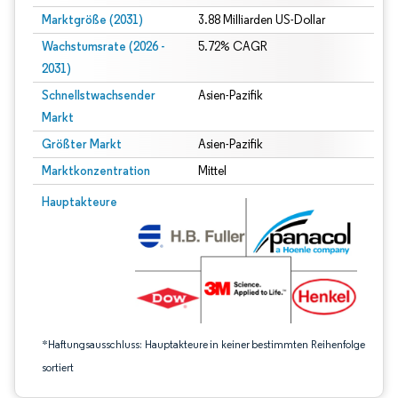
Marktgröße (2031)
3.88 Milliarden US-Dollar
Wachstumsrate (2026 -
5.72% CAGR
2031)
Schnellstwachsender
Asien-Pazifik
Markt
Größter Markt
Asien-Pazifik
Marktkonzentration
Mittel
Bild © Mordor Intelligence. Wiederverwendung erfordert Namensnennung gem
Hauptakteure
*Haftungsausschluss: Hauptakteure in keiner bestimmten Reihenfolge
sortiert