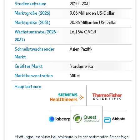
Studienzeitraum
2020 - 2031
Marktgröße (2026)
9.86 Milliarden US-Dollar
Marktgröße (2031)
20.86 Milliarden US-Dollar
Wachstumsrate (2026 -
16.16% CAGR
2031)
Schnellstwachsender
Asien-Pazifik
Markt
Größter Markt
Nordamerika
Marktkonzentration
Mittel
Bild © Mordor Intelligence. Wiederverwendung erfordert Namensnennung gem
Hauptakteure
*Haftungsausschluss: Hauptakteure in keiner bestimmten Reihenfolge