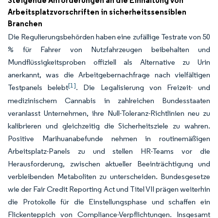
Steigende Anforderungen an die Einhaltung von
Arbeitsplatzvorschriften in sicherheitssensiblen
Branchen
Die Regulierungsbehörden haben eine zufällige Testrate von 50
% für Fahrer von Nutzfahrzeugen beibehalten und
Mundflüssigkeitsproben offiziell als Alternative zu Urin
anerkannt, was die Arbeitgebernachfrage nach vielfältigen
[1]
Testpanels belebt
. Die Legalisierung von Freizeit- und
medizinischem Cannabis in zahlreichen Bundesstaaten
veranlasst Unternehmen, ihre Null-Toleranz-Richtlinien neu zu
kalibrieren und gleichzeitig die Sicherheitsziele zu wahren.
Positive Marihuanabefunde nehmen in routinemäßigen
Arbeitsplatz-Panels zu und stellen HR-Teams vor die
Herausforderung, zwischen aktueller Beeinträchtigung und
verbleibenden Metaboliten zu unterscheiden. Bundesgesetze
wie der Fair Credit Reporting Act und Titel VII prägen weiterhin
die Protokolle für die Einstellungsphase und schaffen ein
Flickenteppich von Compliance-Verpflichtungen. Insgesamt