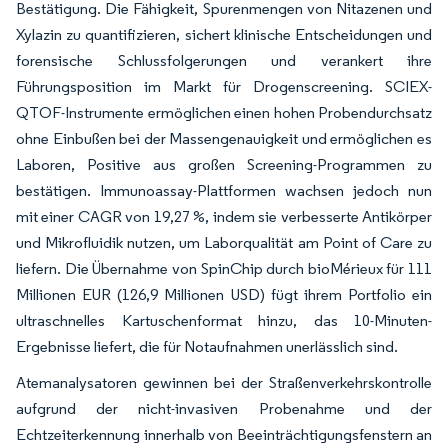
Bestätigung. Die Fähigkeit, Spurenmengen von Nitazenen und
Xylazin zu quantifizieren, sichert klinische Entscheidungen und
forensische Schlussfolgerungen und verankert ihre
Führungsposition im Markt für Drogenscreening. SCIEX-
QTOF-Instrumente ermöglichen einen hohen Probendurchsatz
ohne Einbußen bei der Massengenauigkeit und ermöglichen es
Laboren, Positive aus großen Screening-Programmen zu
bestätigen. Immunoassay-Plattformen wachsen jedoch nun
mit einer CAGR von 19,27 %, indem sie verbesserte Antikörper
und Mikrofluidik nutzen, um Laborqualität am Point of Care zu
liefern. Die Übernahme von SpinChip durch bioMérieux für 111
Millionen EUR (126,9 Millionen USD) fügt ihrem Portfolio ein
ultraschnelles Kartuschenformat hinzu, das 10-Minuten-
Ergebnisse liefert, die für Notaufnahmen unerlässlich sind.
Atemanalysatoren gewinnen bei der Straßenverkehrskontrolle
aufgrund der nicht-invasiven Probenahme und der
Echtzeiterkennung innerhalb von Beeinträchtigungsfenstern an