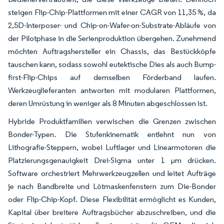
steigen Flip-Chip-Plattformen mit einer CAGR von 11,35 %, da
2,5D-Interposer- und Chip-on-Wafer-on-Substrate-Abläufe von
der Pilotphase in die Serienproduktion übergehen. Zunehmend
möchten Auftragshersteller ein Chassis, das Bestückköpfe
tauschen kann, sodass sowohl eutektische Dies als auch Bump-
first-Flip-Chips auf demselben Förderband laufen.
Werkzeuglieferanten antworten mit modularen Plattformen,
deren Umrüstung in weniger als 8 Minuten abgeschlossen ist.
Hybride Produktfamilien verwischen die Grenzen zwischen
Bonder-Typen. Die Stufenkinematik entlehnt nun von
Lithografie-Steppern, wobei Luftlager und Linearmotoren die
Platzierungsgenauigkeit Drei-Sigma unter 1 µm drücken.
Software orchestriert Mehrwerkzeugzellen und leitet Aufträge
je nach Bandbreite und Lötmaskenfenstern zum Die-Bonder
oder Flip-Chip-Kopf. Diese Flexibilität ermöglicht es Kunden,
Kapital über breitere Auftragsbücher abzuschreiben, und die