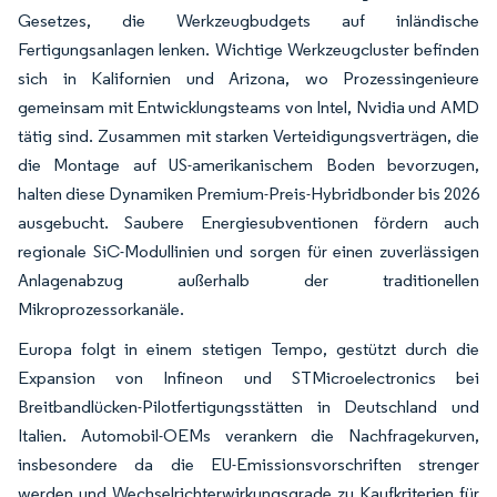
Gesetzes, die Werkzeugbudgets auf inländische
Fertigungsanlagen lenken. Wichtige Werkzeugcluster befinden
sich in Kalifornien und Arizona, wo Prozessingenieure
gemeinsam mit Entwicklungsteams von Intel, Nvidia und AMD
tätig sind. Zusammen mit starken Verteidigungsverträgen, die
die Montage auf US-amerikanischem Boden bevorzugen,
halten diese Dynamiken Premium-Preis-Hybridbonder bis 2026
ausgebucht. Saubere Energiesubventionen fördern auch
regionale SiC-Modullinien und sorgen für einen zuverlässigen
Anlagenabzug außerhalb der traditionellen
Mikroprozessorkanäle.
Europa folgt in einem stetigen Tempo, gestützt durch die
Expansion von Infineon und STMicroelectronics bei
Breitbandlücken-Pilotfertigungsstätten in Deutschland und
Italien. Automobil-OEMs verankern die Nachfragekurven,
insbesondere da die EU-Emissionsvorschriften strenger
werden und Wechselrichterwirkungsgrade zu Kaufkriterien für