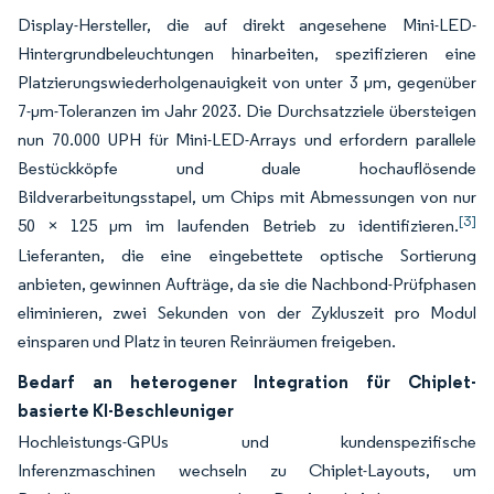
Display-Hersteller, die auf direkt angesehene Mini-LED-
Hintergrundbeleuchtungen hinarbeiten, spezifizieren eine
Platzierungswiederholgenauigkeit von unter 3 µm, gegenüber
7-µm-Toleranzen im Jahr 2023. Die Durchsatzziele übersteigen
nun 70.000 UPH für Mini-LED-Arrays und erfordern parallele
Bestückköpfe und duale hochauflösende
Bildverarbeitungsstapel, um Chips mit Abmessungen von nur
[3]
50 × 125 µm im laufenden Betrieb zu identifizieren.
Lieferanten, die eine eingebettete optische Sortierung
anbieten, gewinnen Aufträge, da sie die Nachbond-Prüfphasen
eliminieren, zwei Sekunden von der Zykluszeit pro Modul
einsparen und Platz in teuren Reinräumen freigeben.
Bedarf an heterogener Integration für Chiplet-
basierte KI-Beschleuniger
Hochleistungs-GPUs und kundenspezifische
Inferenzmaschinen wechseln zu Chiplet-Layouts, um