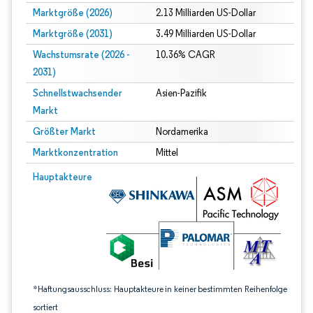
Marktgröße (2026)
2.13 Milliarden US-Dollar
Marktgröße (2031)
3.49 Milliarden US-Dollar
Wachstumsrate (2026 -
10.36% CAGR
2031)
Schnellstwachsender
Asien-Pazifik
Markt
Größter Markt
Nordamerika
Marktkonzentration
Mittel
Bild © Mordor Intelligence. Wiederverwendung erfordert Namensnennung gem
Hauptakteure
*Haftungsausschluss: Hauptakteure in keiner bestimmten Reihenfolge
sortiert