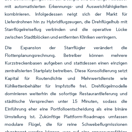
mit automatisierten Erkennungs- und Ausweichfähigkeiten
kombinieren. Infolgedessen neigt sich der Markt für
Lieferdrohnen hin zu Hybridflugzeugen, die Drehflügelhub mit
Starrflügelreiseflug verbinden und die operative Lücke
zwischen Stadtblöcken und entfernten Kliniken verringern.
Die Expansion der Starrflügler verändert die
Flottenplanungsrechnung. Betreiber können mehrere
Kurzstreckenbasen aufgeben und stattdessen einen einzigen
zentralisierten Startplatz betreiben. Diese Konsolidierung setzt
Kapital für Routendichte und Mehrwertdienste wie
Kühlkettenbehälter für Impfstoffe frei. Drehflügelmodelle
dominieren weiterhin die sofortige Restaurantlieferung und
städtische Versprechen unter 15 Minuten, sodass die
Einführung eher eine Portfolioentscheidung als eine binäre
Umstellung ist. Zukünftige Plattform-Roadmaps umfassen
modulare Flügel, die für reine Schwebeflugmissionen
abgetrennt werden können, was auf eine anpassungsfähige