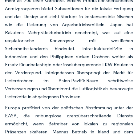
mehr als 200 feste Korridore. Indiens Produktionsgebundenes
Anreizprogramm bietet Subventionen für die lokale Fertigung
und das Design und zieht Startups in kostensensible Nischen
wie die Lieferung von Agrarbetriebsmitteln. Japan hat
Rakutens Mehrpräfekturbetrieb genehmigt, was auf eine
regulatorische Konvergenz mit westlichen
Sicherheitsstandards hindeutet. Infrastrukturdefizite in
Indonesien und den Philippinen rücken Drohnen weiter als
Ersatz für unbefestigte oder inselüberquerende LKW-Routen in
den Vordergrund. Infolgedessen überspringt der Markt für
Lieferdrohnen im Asien-Pazifik-Raum schrittweise
Verbesserungen und übernimmt die Luftlogistik als bevorzugte
Lieferkette in abgelegenen Provinzen.
Europa profitiert von der politischen Abstimmung unter der
EASA, die reibungslose grenzüberschreitende Dienste
ermöglicht, wenn Betreiber von lokalen zu regionalen
Präsenzen skalieren. Mannas Betrieb in Irland und dem