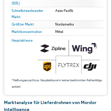
2031)
Schnellstwachsender
Asien-Pazifik
Markt
Größter Markt
Nordamerika
Marktkonzentration
Mittel
Bild © Mordor Intelligence. Wiederverwendung erfordert Namensnennung gem
Hauptakteure
*Haftungsausschluss: Hauptakteure in keiner bestimmten Reihenfolge
sortiert
Marktanalyse für Lieferdrohnen von Mordor
Intelligence