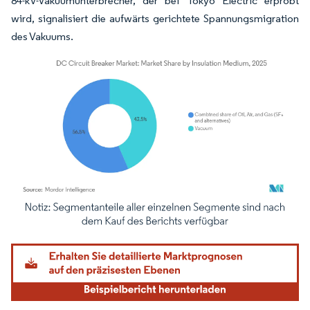
84-kV-Vakuumunterbrecher, der bei Tokyo Electric erprobt
wird, signalisiert die aufwärts gerichtete Spannungsmigration
des Vakuums.
Bild © Mordor Intelligence. Wiederverwendung erfordert Namensnennung gemäß