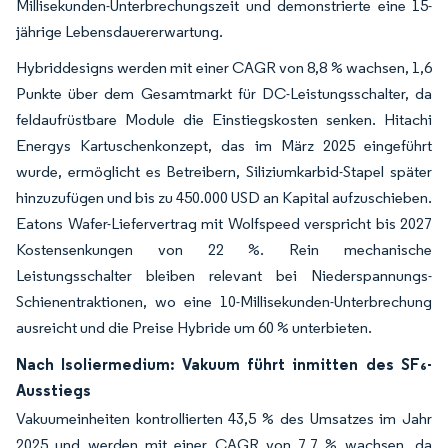
Millisekunden-Unterbrechungszeit und demonstrierte eine 15-
jährige Lebensdauererwartung.
Hybriddesigns werden mit einer CAGR von 8,8 % wachsen, 1,6
Punkte über dem Gesamtmarkt für DC-Leistungsschalter, da
feldaufrüstbare Module die Einstiegskosten senken. Hitachi
Energys Kartuschenkonzept, das im März 2025 eingeführt
wurde, ermöglicht es Betreibern, Siliziumkarbid-Stapel später
hinzuzufügen und bis zu 450.000 USD an Kapital aufzuschieben.
Eatons Wafer-Liefervertrag mit Wolfspeed verspricht bis 2027
Kostensenkungen von 22 %. Rein mechanische
Leistungsschalter bleiben relevant bei Niederspannungs-
Schienentraktionen, wo eine 10-Millisekunden-Unterbrechung
ausreicht und die Preise Hybride um 60 % unterbieten.
Nach Isoliermedium: Vakuum führt inmitten des SF₆-
Ausstiegs
Vakuumeinheiten kontrollierten 43,5 % des Umsatzes im Jahr
2025 und werden mit einer CAGR von 7,7 % wachsen, da