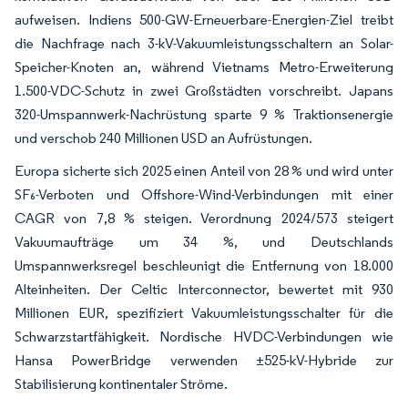
aufweisen. Indiens 500-GW-Erneuerbare-Energien-Ziel treibt
die Nachfrage nach 3-kV-Vakuumleistungsschaltern an Solar-
Speicher-Knoten an, während Vietnams Metro-Erweiterung
1.500-VDC-Schutz in zwei Großstädten vorschreibt. Japans
320-Umspannwerk-Nachrüstung sparte 9 % Traktionsenergie
und verschob 240 Millionen USD an Aufrüstungen.
Europa sicherte sich 2025 einen Anteil von 28 % und wird unter
SF₆-Verboten und Offshore-Wind-Verbindungen mit einer
CAGR von 7,8 % steigen. Verordnung 2024/573 steigert
Vakuumaufträge um 34 %, und Deutschlands
Umspannwerksregel beschleunigt die Entfernung von 18.000
Alteinheiten. Der Celtic Interconnector, bewertet mit 930
Millionen EUR, spezifiziert Vakuumleistungsschalter für die
Schwarzstartfähigkeit. Nordische HVDC-Verbindungen wie
Hansa PowerBridge verwenden ±525-kV-Hybride zur
Stabilisierung kontinentaler Ströme.