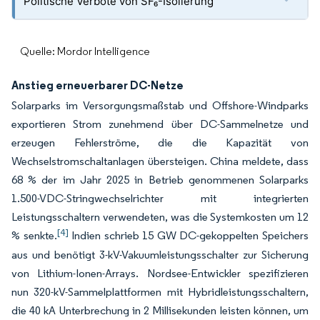
Politische Verbote von SF₆-Isolierung
Quelle: Mordor Intelligence
Anstieg erneuerbarer DC-Netze
Solarparks im Versorgungsmaßstab und Offshore-Windparks
exportieren Strom zunehmend über DC-Sammelnetze und
erzeugen Fehlerströme, die die Kapazität von
Wechselstromschaltanlagen übersteigen. China meldete, dass
68 % der im Jahr 2025 in Betrieb genommenen Solarparks
1.500-VDC-Stringwechselrichter mit integrierten
Leistungsschaltern verwendeten, was die Systemkosten um 12
[4]
% senkte.
Indien schrieb 15 GW DC-gekoppelten Speichers
aus und benötigt 3-kV-Vakuumleistungsschalter zur Sicherung
von Lithium-Ionen-Arrays. Nordsee-Entwickler spezifizieren
nun 320-kV-Sammelplattformen mit Hybridleistungsschaltern,
die 40 kA Unterbrechung in 2 Millisekunden leisten können, um