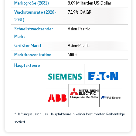
Marktgröße (2031)
8.09 Milliarden US-Dollar
Wachstumsrate (2026 -
7.19% CAGR
2031)
Schnellstwachsender
Asien-Pazifik
Markt
Größter Markt
Asien-Pazifik
Marktkonzentration
Mittel
Bild © Mordor Intelligence. Wiederverwendung erfordert Namensnennung gem
Hauptakteure
*Haftungsausschluss: Hauptakteure in keiner bestimmten Reihenfolge
sortiert