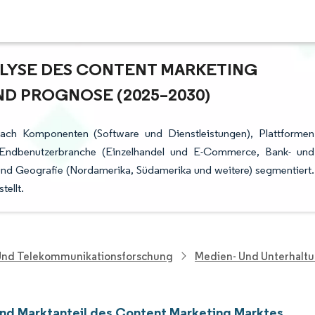
YSE DES CONTENT MARKETING M
 PROGNOSE (2025–2030)
nach Komponenten (Software und Dienstleistungen), Plattformen
e), Endbenutzerbranche (Einzelhandel und E-Commerce, Bank- und
und Geografie (Nordamerika, Südamerika und weitere) segmentiert.
ellt.
 Und Telekommunikationsforschung
Medien- Und Unterhalt
nd Marktanteil des Content Marketing Marktes