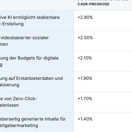
CAGR-PROGNOSE
ive KI ermöglicht skalierbare
+2.80%
-Erstellung
 videobasierter sozialer
+2.50%
rmen
ung der Budgets für digitale
+2.10%
g
ung auf Erstanbieterdaten und
+1.90%
lisierung
 von Zero-Click-
+1.70%
lebnissen
eberseitig generierte Inhalte für
+1.40%
eitgebermarketing