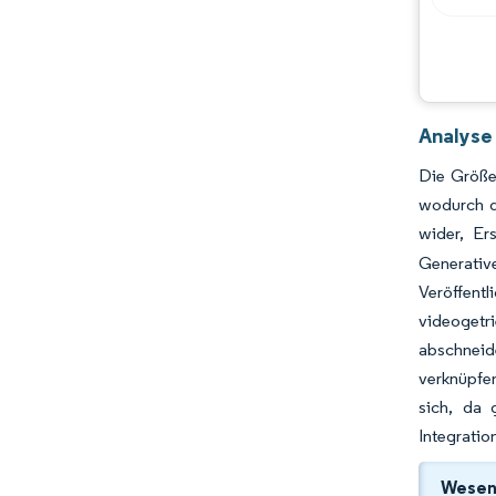
Analyse
Die Größe
wodurch d
wider, Er
Generati
Veröffent
videogetr
abschneide
verknüpfe
sich, da 
Integratio
Wesent