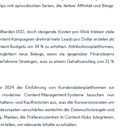
s mit episodischen Serien, die tiefere Affinität und Binge-
liarden USD, doch steigende Kosten pro Klick trieben viele
ntent-Kampagnen dreimal mehr Leads pro Dollar erzielen als
tent-Budgets um 34 % zu erhöhen. Attributionsplattformen,
etingleitern neue Belege, wenn sie gegenüber Finanzteams
 erfahrene Strategen, was zu einem Gehaltsanstieg von 31 %
hr 2024 die Einführung von Kundendatenplattformen zur
lb moderner Content-Management-Systeme tauschen nun
haltens- und Kaufhistorien aus, was die Konversionsraten um
desstaaten verschärfen weiterhin die Datenschutzregeln und
. Marken, die Präferenzzentren in Content-Hubs integrieren,
 teilen, um relevante Inhalte zu erhalten.