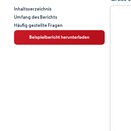
Inhaltsverzeichnis
Marktgröße und -anteil
Umfang des Berichts
Häufig gestellte Fragen
Marktanalyse
Trends und Einblicke
Segmentanalyse
Geografische Analyse
Wettbewerbslandschaft
Hauptakteure
Branchenentwicklungen