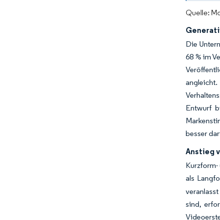
Quelle: Mo
Generati
Die Unter
68 % im Ve
Veröffent
angleicht.
Verhaltens
Entwurf b
Markensti
besser dar
Anstieg 
Kurzform- 
als Langf
veranlasst
sind, erf
Videoerst