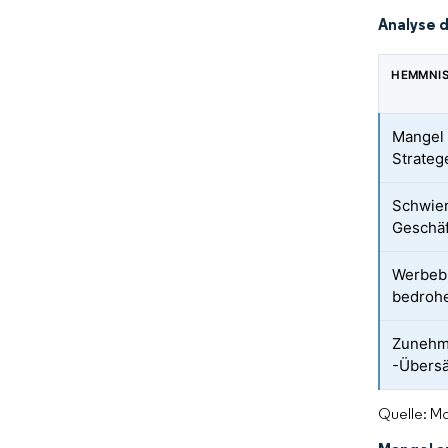
Analyse 
HEMMNI
Mangel 
Strateg
Schwier
Geschä
Werbeb
bedrohe
Zunehm
-Übersä
Quelle: Mo