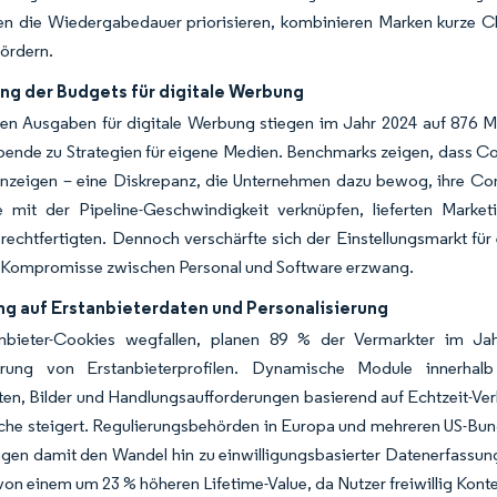
n die Wiedergabedauer priorisieren, kombinieren Marken kurze Clip
fördern.
ng der Budgets für digitale Werbung
en Ausgaben für digitale Werbung stiegen im Jahr 2024 auf 876 Mil
ende zu Strategien für eigene Medien. Benchmarks zeigen, dass Co
Anzeigen – eine Diskrepanz, die Unternehmen dazu bewog, ihre Con
te mit der Pipeline-Geschwindigkeit verknüpfen, lieferten Mark
echtfertigten. Dennoch verschärfte sich der Einstellungsmarkt für
d Kompromisse zwischen Personal und Software erzwang.
ng auf Erstanbieterdaten und Personalisierung
nbieter-Cookies wegfallen, planen 89 % der Vermarkter im Ja
ierung von Erstanbieterprofilen. Dynamische Module innerha
ten, Bilder und Handlungsaufforderungen basierend auf Echtzeit-Ver
che steigert. Regulierungsbehörden in Europa und mehreren US-Bun
gen damit den Wandel hin zu einwilligungsbasierter Datenerfassung
von einem um 23 % höheren Lifetime-Value, da Nutzer freiwillig Kontext