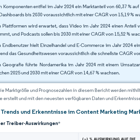
 Komponenten entfiel im Jahr 2024 ein Marktanteil von 60,37 % au
Dashboards bis 2030 voraussichtlich mit einer CAGR von 15,19 % 
 Plattformen wird erwartet, dass Video im Jahr 2024 einen Anteil
immt, und Podcasts sollen bis 2030 mit einer CAGR von 15,52 % wa
 Endbenutzer hielt Einzelhandel und E-Commerce im Jahr 2024 ein
end das Gesundheitswesen voraussichtlich die schnellste CAGR von
 Geografie führte Nordamerika im Jahr 2024 mit einem Umsatzante
chen 2025 und 2030 mit einer CAGR von 14,67 % wachsen.
Die Marktgröße und Prognosezahlen in diesem Bericht werden mithi
ce erstellt und mit den neuesten verfügbaren Daten und Erkenntnisse
 Trends und Erkenntnisse im Content Marketing Mar
der Treiber-Auswirkungen
*
(~) % AUSWIRKUNG AUF DIE