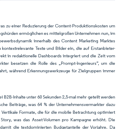
was zu einer Reduzierung der Content-Produktionskosten um
iegshürden ermöglichen es mittelgroßen Unternehmen nun, im
tbewerbsdynamik innerhalb des Content Marketing Marktes
 kontextrelevante Texte und Bilder ein, die auf Erstanbieter-
ekt in redaktionelle Dashboards integriert und die Zeit vom
rkter besetzen die Rolle des „Prompt-Ingenieurs”, um die
wahrt, während Erkennungswerkzeuge für Zielgruppen immer
 B2B-Inhalte unter 60 Sekunden 2,5-mal mehr geteilt werden
tische Beiträge, was 64 % der Unternehmensvermarkter dazu
 Vertikale Formate, die für die mobile Betrachtung optimiert
ro Story, was das Asset-Volumen pro Kampagne erhöht. Die
amit die textdominierten Budgetanteile der Vorjahre. Da