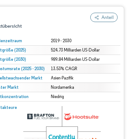
Anteil
tübersicht
ienzeitraum
2019 - 2030
tgröße (2025)
524.73 Milliarden US-Dollar
tgröße (2030)
989.84 Milliarden US-Dollar
stumsrate (2025 - 2030)
13.53% CAGR
ellstwachsender Markt
Asien-Pazifik
ter Markt
dert Namensnennung gemäß CC BY 4.0.
Nordamerika
tkonzentration
Niedrig
© Mordor Intelligence. Wiederverwendung erfordert Namensnennung gemäß CC BY 4.0.
takteure