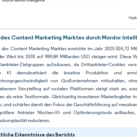
*Haft
 des Content Marketing Marktes durch Mordor Intel
 des Content Marketing Marktes erreichte im Jahr 2025 524,73 Mi
er Wert bis 2030 auf 989,84 Milliarden USD steigen wird. Diese W
stanbieter-Zielgruppen aufzubauen, da Drittanbieter-Cookies ve
ve KI demokratisiert die kreative Produktion und ermö
lichungsgeschwindigkeit von Großunternehmen mitzuhalten, oh
iebenem Storytelling auf sozialen Plattformen steigt stark an, 
n als reine Textformate. Gleichzeitig investieren Marketingleiter in
n, und schärfen damit den Fokus der Geschäftsführung auf messbar
größere Anbieter Nischen-KI- und Optimierungstools aufkaufen, 
nskomplexität reduzieren.
liche Erkenntnisse des Berichts