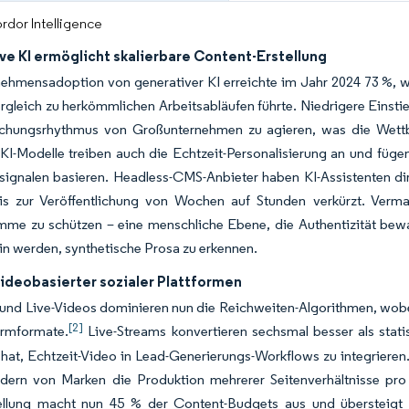
rdor Intelligence
ve KI ermöglicht skalierbare Content-Erstellung
nehmensadoption von generativer KI erreichte im Jahr 2024 73 %, 
rgleich zu herkömmlichen Arbeitsabläufen führte. Niedrigere Einst
lichungsrhythmus von Großunternehmen zu agieren, was die Wet
 KI-Modelle treiben auch die Echtzeit-Personalisierung an und fügen
signalen basieren. Headless-CMS-Anbieter haben KI-Assistenten dir
is zur Veröffentlichung von Wochen auf Stunden verkürzt. Verma
mme zu schützen – eine menschliche Ebene, die Authentizität be
in werden, synthetische Prosa zu erkennen.
videobasierter sozialer Plattformen
und Live-Videos dominieren nun die Reichweiten-Algorithmen, wobei
[2]
ormformate.
Live-Streams konvertieren sechsmal besser als sta
 hat, Echtzeit-Video in Lead-Generierungs-Workflows zu integrieren.
ordern von Marken die Produktion mehrerer Seitenverhältnisse p
ellung macht nun 45 % der Content-Budgets aus und übersteigt d