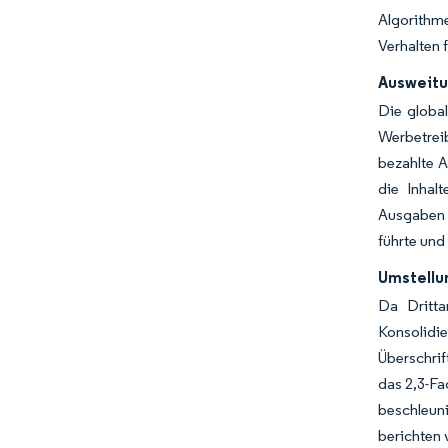
Algorithme
Verhalten 
Ausweitu
Die global
Werbetreib
bezahlte 
die Inhal
Ausgaben r
führte un
Umstellu
Da Dritta
Konsolid
Überschrif
das 2,3-Fa
beschleuni
berichten 