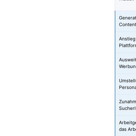
Generat
Content
Anstieg
Plattfo
Ausweit
Werbun
Umstell
Persona
Zunahme
Sucher
Arbeitg
das Arb