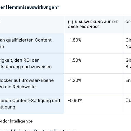
der Hemmnisauswirkungen
*
S
(~) % AUSWIRKUNG AUF DIE
GE
CAGR-PROGNOSE
an qualifizierten Content-
-1.80%
Gl
en
No
igkeit, den ROI der
-1.50%
Gl
ftsführung nachzuweisen
Br
locker auf Browser-Ebene
-1.20%
En
n die Reichweite
ende Content-Sättigung und
-0.90%
Üb
ttigung
rdor Intelligence