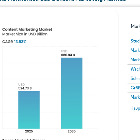
Mark
Stud
Mark
Mark
Wach
Schn
Größ
Bild © Mordor Intelligence. Wiederverwendung erfor
Mark
Bild 
Haup