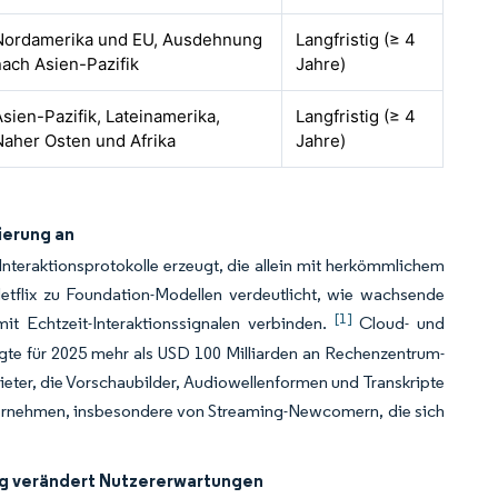
Nordamerika und EU, Ausdehnung
Langfristig (≥ 4
nach Asien-Pazifik
Jahre)
Asien-Pazifik, Lateinamerika,
Langfristig (≥ 4
Naher Osten und Afrika
Jahre)
ierung an
nteraktionsprotokolle erzeugt, die allein mit herkömmlichem
etflix zu Foundation-Modellen verdeutlicht, wie wachsende
[1]
it Echtzeit-Interaktionssignalen verbinden.
Cloud- und
gte für 2025 mehr als USD 100 Milliarden an Rechenzentrum-
eter, die Vorschaubilder, Audiowellenformen und Transkripte
nternehmen, insbesondere von Streaming-Newcomern, die sich
g verändert Nutzererwartungen