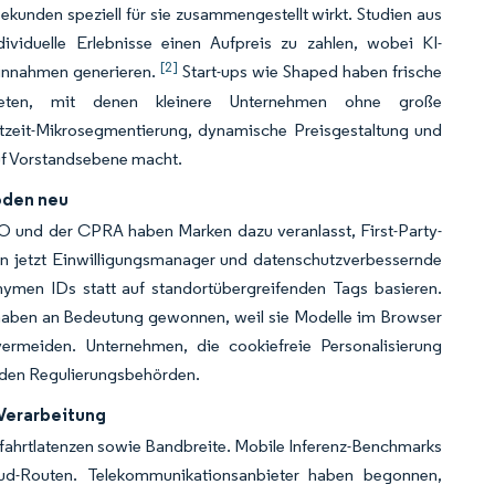
kunden speziell für sie zusammengestellt wirkt. Studien aus
viduelle Erlebnisse einen Aufpreis zu zahlen, wobei KI-
[2]
Einnahmen generieren.
Start-ups wie Shaped haben frische
bieten, mit denen kleinere Unternehmen ohne große
tzeit-Mikrosegmentierung, dynamische Preisgestaltung und
auf Vorstandsebene macht.
oden neu
 und der CPRA haben Marken dazu veranlasst, First-Party-
en jetzt Einwilligungsmanager und datenschutzverbessernde
ymen IDs statt auf standortübergreifenden Tags basieren.
haben an Bedeutung gewonnen, weil sie Modelle im Browser
ermeiden. Unternehmen, die cookiefreie Personalisierung
i den Regulierungsbehörden.
 Verarbeitung
fahrtlatenzen sowie Bandbreite. Mobile Inferenz-Benchmarks
ud-Routen. Telekommunikationsanbieter haben begonnen,