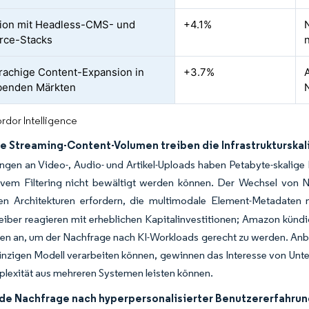
tion mit Headless-CMS- und
+4.1%
ce-Stacks
achige Content-Expansion in
+3.7%
benden Märkten
rdor Intelligence
e Streaming-Content-Volumen treiben die Infrastrukturskal
en an Video-, Audio- und Artikel-Uploads haben Petabyte-skalige I
tivem Filtering nicht bewältigt werden können. Der Wechsel von N
ken Architekturen erfordern, die multimodale Element-Metadaten m
iber reagieren mit erheblichen Kapitalinvestitionen; Amazon kündi
nen an, um der Nachfrage nach KI-Workloads gerecht zu werden. Anbi
einzigen Modell verarbeiten können, gewinnen das Interesse von U
lexität aus mehreren Systemen leisten können.
e Nachfrage nach hyperpersonalisierter Benutzererfahrun