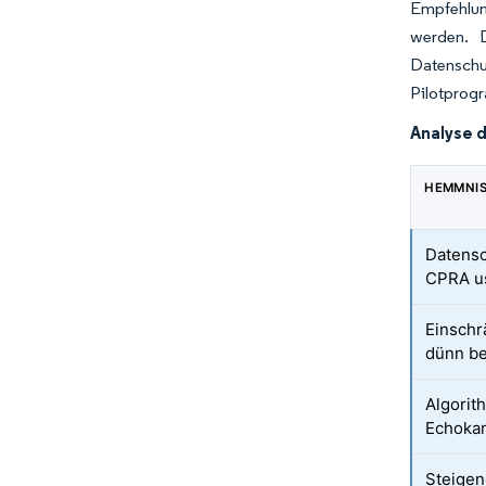
Empfehlung
werden. D
Datenschu
Pilotprog
Analyse 
HEMMNI
Datens
CPRA u
Einschr
dünn be
Algorit
Echoka
Steigen