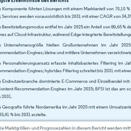
gste Erkenntnisse des Berichts
 Komponente führten Lösungen mit einem Marktanteil von 70,10 
; Services werden voraussichtlich bis 2031 mit einer CAGR von 34,
 Bereitstellungsmodus entfiel im Jahr 2025 ein Anteil von 80,65 %
nes auf Cloud-Infrastruktur, während Edge-integrierte Bereitstellun
h Unternehmensgröße hielten Großunternehmen im Jahr 2025
mmendation-Engines; kleine und mittlere Unternehmen verzeichnet
 Personalisierungsansatz erfasste inhaltsbasiertes Filtering im J
mmendation-Engines; hybrides Filtering schreitet bis 2031 mit ein
 Endnutzerbranche dominierte E-Commerce und Einzelhandel mit e
Content-Recommendation-Engines im Jahr 2025; BFSI ist das am s
s 2031.
 Geografie führte Nordamerika im Jahr 2025 mit einem Umsatzantei
35,41 % bis 2031 erzielte.
Die Marktgrößen- und Prognosezahlen in diesem Bericht werden mit