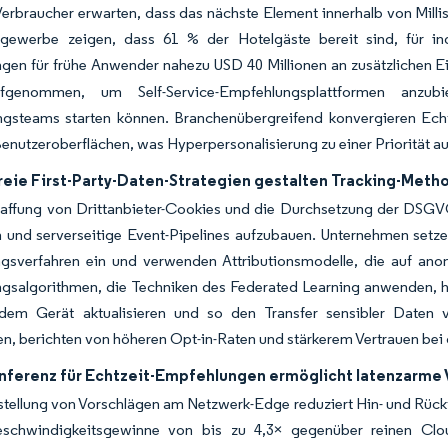
rbraucher erwarten, dass das nächste Element innerhalb von Millise
ewerbe zeigen, dass 61 % der Hotelgäste bereit sind, für indi
gen für frühe Anwender nahezu USD 40 Millionen an zusätzlichen 
ufgenommen, um Self-Service-Empfehlungsplattformen anzu
ngsteams starten können. Branchenübergreifend konvergieren Ech
enutzeroberflächen, was Hyperpersonalisierung zu einer Priorität 
reie First-Party-Daten-Strategien gestalten Tracking-Meth
affung von Drittanbieter-Cookies und die Durchsetzung der DSGVO
 und serverseitige Event-Pipelines aufzubauen. Unternehmen setz
gsverfahren ein und verwenden Attributionsmodelle, die auf anon
gsalgorithmen, die Techniken des Federated Learning anwenden, 
dem Gerät aktualisieren und so den Transfer sensibler Daten v
n, berichten von höheren Opt-in-Raten und stärkerem Vertrauen be
Inferenz für Echtzeit-Empfehlungen ermöglicht latenzarme
stellung von Vorschlägen am Netzwerk-Edge reduziert Hin- und Rück
schwindigkeitsgewinne von bis zu 4,3× gegenüber reinen Clo