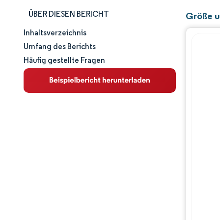
ÜBER DIESEN BERICHT
Größe u
Inhaltsverzeichnis
Marktgröße und -anteil
Umfang des Berichts
Häufig gestellte Fragen
Marktanalyse
Trends und Einblicke
Segmentanalyse
Geografische Analyse
Wettbewerbslandschaft
Hauptakteure
Branchenentwicklungen