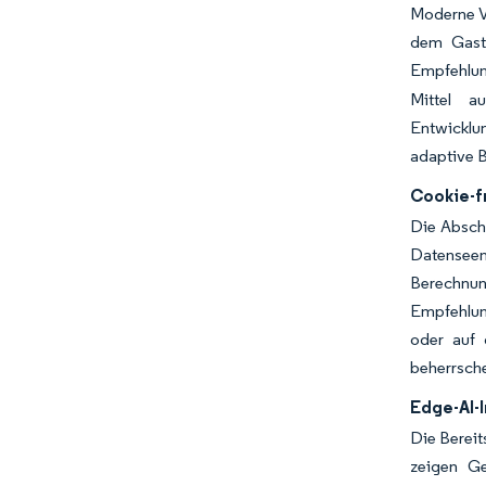
Moderne Ve
dem Gastg
Empfehlun
Mittel a
Entwicklu
adaptive B
Cookie-f
Die Absch
Datenseen
Berechnun
Empfehlun
oder auf 
beherrsche
Edge-AI-
Die Bereit
zeigen Ge