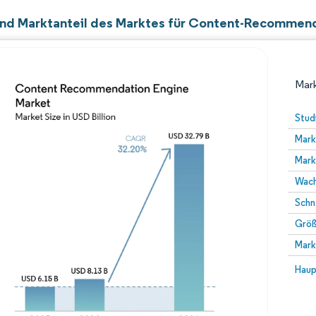
nd Marktanteil des Marktes für Content-Recommen
Mark
Stud
Mark
Mark
Wach
Schn
Größ
Bild © Mordor Intelligence. Wiederverwendung erfor
Mark
Bild 
Haup