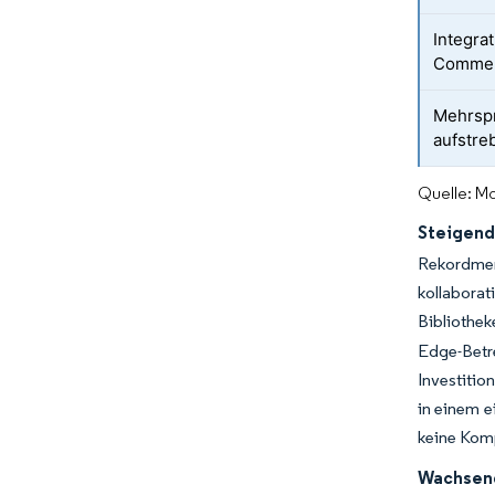
Integra
Commer
Mehrspr
aufstre
Quelle: Mo
Steigend
Rekordmeng
kollabora
Bibliothe
Edge-Betre
Investitio
in einem 
keine Komp
Wachsend