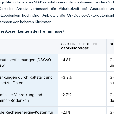
s-Mikrodienste an 5G-Basisstationen zu kolokalisieren, sodass Vid
erselbe Ansatz verbessert die Akkulaufzeit bei Wearables u
tzbedenken hoch sind. Anbieter, die On-Device-Vektordatenbanke
rammen von höheren Klickraten.
der Auswirkungen der Hemmnisse
*
S
(~) % EINFLUSS AUF DIE
GE
CAGR-PROGNOSE
chutzbestimmungen (DSGVO,
-4.8%
Gl
sw.)
un
änkungen durch Kaltstart und
-3.2%
Gl
setzte Daten
au
hmische Verzerrung und
-2.7%
Gl
mmer-Bedenken
de
de Rechenenergie-Kosten für
-2.1%
Gl