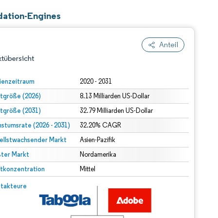
dation-Engines
Anteil
tübersicht
ienzeitraum
2020 - 2031
tgröße (2026)
8.13 Milliarden US-Dollar
tgröße (2031)
32.79 Milliarden US-Dollar
stumsrate (2026 - 2031)
32.20% CAGR
ellstwachsender Markt
Asien-Pazifik
ter Markt
dert Namensnennung gemäß CC BY 4.0.
Nordamerika
tkonzentration
Mittel
© Mordor Intelligence. Wiederverwendung erfordert Namensnennung gemäß CC BY 4.0.
takteure