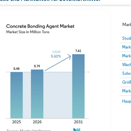
Mark
Stud
Mark
Mark
Wach
Schn
Größ
Bild © Mordor Intelligence. Wiederverwendung erfor
Mark
Bild 
Haup