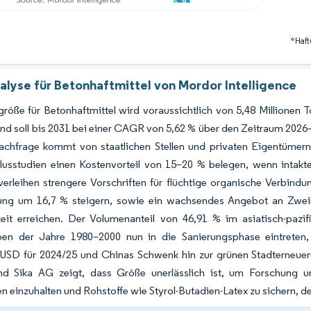
*Haft
alyse für Betonhaftmittel von Mordor Intelligence
röße für Betonhaftmittel wird voraussichtlich von 5,48 Millionen 
d soll bis 2031 bei einer CAGR von 5,62 % über den Zeitraum 2026–
achfrage kommt von staatlichen Stellen und privaten Eigentümer
usstudien einen Kostenvorteil von 15–20 % belegen, wenn intakte 
erleihen strengere Vorschriften für flüchtige organische Verbind
ung um 16,7 % steigern, sowie ein wachsendes Angebot an Zweik
keit erreichen. Der Volumenanteil von 46,91 % im asiatisch-pazi
en der Jahre 1980–2000 nun in die Sanierungsphase eintreten, u
n USD für 2024/25 und Chinas Schwenk hin zur grünen Stadterneuer
d Sika AG zeigt, dass Größe unerlässlich ist, um Forschung un
en einzuhalten und Rohstoffe wie Styrol-Butadien-Latex zu sichern, d