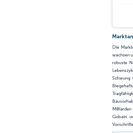
Branchenentwicklungen
Marktan
Die Marktg
wachsen un
robuste N
Lebenszykl
Schwung v
Biegehaft
Tragfähig
Bauvorhab
Milliarde
Gobain un
Vorschrift