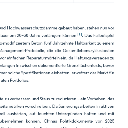
n und Hochwasserschutzdämme gebaut haben, stehen nun vor
[1]
gsdauer um 20–30 Jahre verlängern können
. Das Fallbeispiel
x-modifiziertem Beton fünf Jahrzehnte Haltbarkeit zu einem
Management-Protokolle, die die Gesamtlebenszykluskosten
nt vor einfachen Reparaturmörteln ein, da Haftungsversagen zu
erlangen inzwischen dokumentierte Grenzflächentests, bevor
r solche Spezifikationen einbetten, erweitert der Markt für
vaten Portfolios.
e zu verbessern und Staus zu reduzieren – ein Vorhaben, das
rkeitsmetriken vorschreiben. Da Sanierungsarbeiten in aktiven
nell aushärten, auf feuchten Untergründen haften und mit
n übernehmen können. Chinas Politikdokumente von 2025