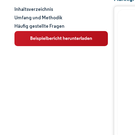
Inhaltsverzeichnis
Marktgröße und -anteil
Umfang und Methodik
Häufig gestellte Fragen
Marktanalyse
Trends und Einblicke
Segmentanalyse
Geografische Analyse
Wertschöpfungskettenanalyse
Wettbewerbslandschaft
Hauptakteure
Chancen & Aussichten