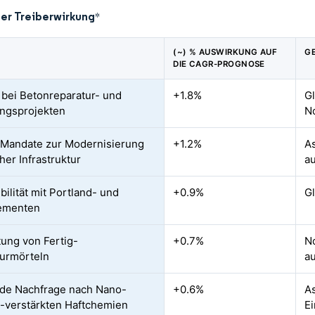
der Treiberwirkung
*
(~) % AUSWIRKUNG AUF
G
DIE CAGR-PROGNOSE
 bei Betonreparatur- und
+1.8%
Gl
ngsprojekten
N
Mandate zur Modernisierung
+1.2%
As
her Infrastruktur
au
bilität mit Portland- und
+0.9%
G
ementen
tung von Fertig-
+0.7%
N
urmörteln
au
de Nachfrage nach Nano-
+0.6%
As
m-verstärkten Haftchemien
E