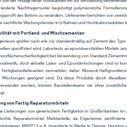
 von der Anlage neuer Autobahnen hin zur Verstärkung bestehende
ränderte Nachfragemuster begünstigt polymerreiche Formulierunge
gsprofil des Betons zu verändern. Lieferanten berichten von zwei
ge nächtliche Wartungsfenster in U-Bahnen und Hochbahnviadukten ko
ilität mit Portland- und Mischzementen
enieure greifen nach wie vor standardmäßig auf Zement des Typs I/
 selten spezifiziert wird. Labortests an epoxidverstärkten Mörteln 
renzflächenscherfestigkeit bei Verwendung von Standard-Zementmi
nskinetik, doch aktuelle Latex- und Epoxidmischungen sind so kon
. Fertigbetonlieferanten vermarkten daher Allzweck-Haftgrundieru
e Mischungen geeignet sind. Da diese Produkte durch dieselben 
verwendet werden, können Baustellenteams sie ohne zusätzlich
gt.
ung von Fertig-Reparaturmörteln
e Lieferungen von generischem Fertigbeton in Großbritannien im 
schte Reparaturmörtel Marktanteile, da Eigentümer zertifizierte
minimieren. MAPEI S.p.A. investierte in Werke in Denver, Houston u