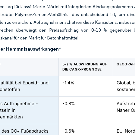
n Tag für klassifizierte Mörtel mit integrierten Bindungspolymeren
trebte Polymer-Zement-Verhältnis, das entscheidend ist, um ein
den zu erreichen. Auftragnehmer schätzen diese Konsistenz, insbe
rechen überwiegt den Preisaufschlag von 8–10 % gegenüber ba
anal für den Markt für Betonhaftmittel.
der Hemmnisauswirkungen
*
S
(~) % AUSWIRKUNG AUF
GEOGRAF
DIE CAGR-PROGNOSE
atilität bei Epoxid- und
-1.4%
Global, 
ohstoffen
kostene
s Auftragnehmer-
-0.8%
Aufstreb
sein in
Naher Os
lenmärkten
g des CO₂-Fußabdrucks
-0.6%
EU, Nor