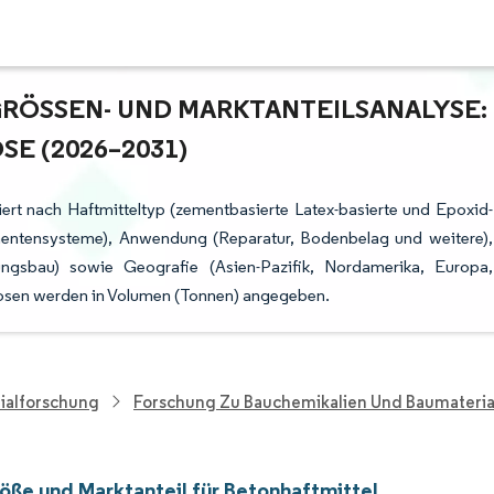
RÖSSEN- UND MARKTANTEILSANALYSE: W
 (2026–2031)
iert nach Haftmitteltyp (zementbasierte Latex-basierte und Epoxid-
entensysteme), Anwendung (Reparatur, Bodenbelag und weitere),
gsbau) sowie Geografie (Asien-Pazifik, Nordamerika, Europa,
osen werden in Volumen (Tonnen) angegeben.
ialforschung
Forschung Zu Bauchemikalien Und Baumateria
öße und Marktanteil für Betonhaftmittel