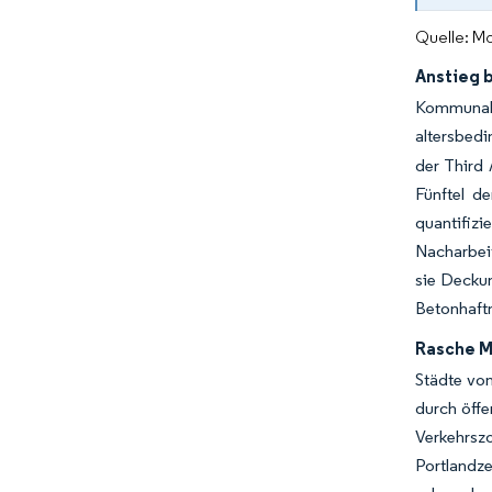
Quelle: Mo
Anstieg 
Kommunale
altersbedi
der Third 
Fünftel d
quantifizi
Nacharbeit
sie Deckun
Betonhaftm
Rasche M
Städte von
durch öffe
Verkehrsz
Portlandz