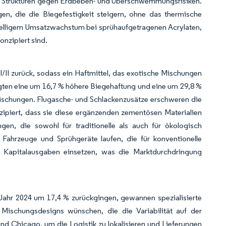
r Strukturen gegen Erdbeben- und Überschwemmungsrisiken.
n, die die Biegefestigkeit steigern, ohne das thermische
stelligem Umsatzwachstum bei sprühaufgetragenen Acrylaten,
nzipiert sind.
II zurück, sodass ein Haftmittel, das exotische Mischungen
zeigten eine um 16,7 % höhere Biegehaftung und eine um 29,8 %
schungen. Flugasche- und Schlackenzusätze erschweren die
zipiert, dass sie diese ergänzenden zementösen Materialien
ngen, die sowohl für traditionelle als auch für ökologisch
Fahrzeuge und Sprühgeräte laufen, die für konventionelle
e Kapitalausgaben einsetzen, was die Marktdurchdringung
Jahr 2024 um 17,4 % zurückgingen, gewannen spezialisierte
 Mischungsdesigns wünschen, die die Variabilität auf der
nd Chicago, um die Logistik zu lokalisieren und Lieferungen