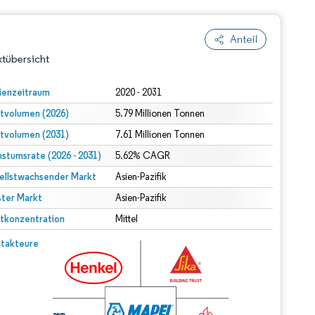
Anteil
tübersicht
ienzeitraum
2020 - 2031
tvolumen (2026)
5.79 Millionen Tonnen
tvolumen (2031)
7.61 Millionen Tonnen
stumsrate (2026 - 2031)
5.62% CAGR
ellstwachsender Markt
Asien-Pazifik
ter Markt
dert Namensnennung gemäß CC BY 4.0.
Asien-Pazifik
tkonzentration
Mittel
© Mordor Intelligence. Wiederverwendung erfordert Namensnennung gemäß CC BY 4.0.
takteure