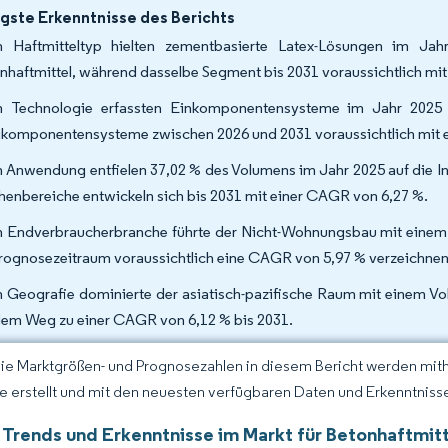
gste Erkenntnisse des Berichts
 Haftmitteltyp hielten zementbasierte Latex-Lösungen im Ja
nhaftmittel, während dasselbe Segment bis 2031 voraussichtlich mi
 Technologie erfassten Einkomponentensysteme im Jahr 2025 6
komponentensysteme zwischen 2026 und 2031 voraussichtlich mit 
 Anwendung entfielen 37,02 % des Volumens im Jahr 2025 auf die In
henbereiche entwickeln sich bis 2031 mit einer CAGR von 6,27 %.
 Endverbraucherbranche führte der Nicht-Wohnungsbau mit einem 
rognosezeitraum voraussichtlich eine CAGR von 5,97 % verzeichnen
 Geografie dominierte der asiatisch-pazifische Raum mit einem Vol
dem Weg zu einer CAGR von 6,12 % bis 2031.
Die Marktgrößen- und Prognosezahlen in diesem Bericht werden mit
ce erstellt und mit den neuesten verfügbaren Daten und Erkenntnissen
 Trends und Erkenntnisse im Markt für Betonhaftmit