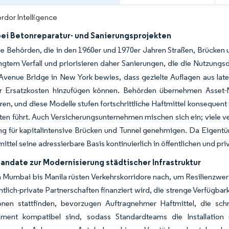
rdor Intelligence
bei Betonreparatur- und Sanierungsprojekten
 Behörden, die in den 1960er und 1970er Jahren Straßen, Brücke
ngtem Verfall und priorisieren daher Sanierungen, die die Nutzun
Avenue Bridge in New York bewies, dass gezielte Auflagen aus late
er Ersatzkosten hinzufügen können. Behörden übernehmen Asset-
eren, und diese Modelle stufen fortschrittliche Haftmittel konseque
en führt. Auch Versicherungsunternehmen mischen sich ein; viele v
g für kapitalintensive Brücken und Tunnel genehmigen. Da Eigentüme
ittel seine adressierbare Basis kontinuierlich in öffentlichen und pri
andate zur Modernisierung städtischer Infrastruktur
 Mumbai bis Manila rüsten Verkehrskorridore nach, um Resilienzwert
ntlich-private Partnerschaften finanziert wird, die strenge Verfügba
onen stattfinden, bevorzugen Auftragnehmer Haftmittel, die sch
ement kompatibel sind, sodass Standardteams die Installatio