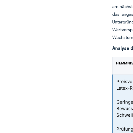
am nächste
das anges
Untergrün
Wertversp
Wachstumsk
Analyse 
HEMMNI
Preisvol
Latex-R
Geringe
Bewusst
Schwel
Prüfun