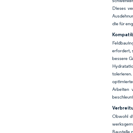
schwenken
Dieses ve
Ausdehnun
die für en
Kompatib
Feldbauing
erfordert,
bessere G
Hydratatio
tolerieren
optimiert
Arbeiten 
beschleuni
Verbreit
Obwohl di
werksgemi
Baustelle 