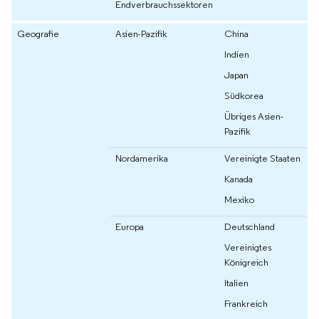
Endverbrauchssektoren
Geografie
Asien-Pazifik
China
Indien
Japan
Südkorea
Übriges Asien-
Pazifik
Nordamerika
Vereinigte Staaten
Kanada
Mexiko
Europa
Deutschland
Vereinigtes
Königreich
Italien
Frankreich