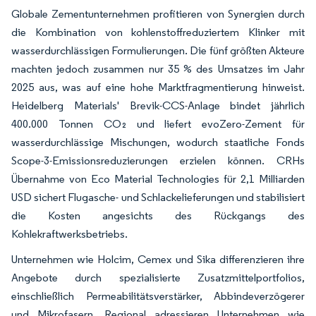
Globale Zementunternehmen profitieren von Synergien durch
die Kombination von kohlenstoffreduziertem Klinker mit
wasserdurchlässigen Formulierungen. Die fünf größten Akteure
machten jedoch zusammen nur 35 % des Umsatzes im Jahr
2025 aus, was auf eine hohe Marktfragmentierung hinweist.
Heidelberg Materials' Brevik-CCS-Anlage bindet jährlich
400.000 Tonnen CO₂ und liefert evoZero-Zement für
wasserdurchlässige Mischungen, wodurch staatliche Fonds
Scope-3-Emissionsreduzierungen erzielen können. CRHs
Übernahme von Eco Material Technologies für 2,1 Milliarden
USD sichert Flugasche- und Schlackelieferungen und stabilisiert
die Kosten angesichts des Rückgangs des
Kohlekraftwerksbetriebs.
Unternehmen wie Holcim, Cemex und Sika differenzieren ihre
Angebote durch spezialisierte Zusatzmittelportfolios,
einschließlich Permeabilitätsverstärker, Abbindeverzögerer
und Mikrofasern. Regional adressieren Unternehmen wie