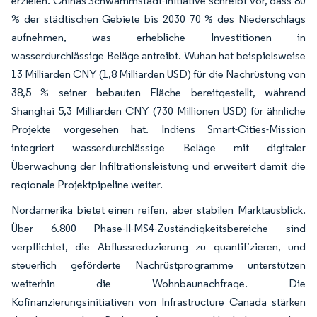
erzielen. Chinas Schwammstadt-Initiative schreibt vor, dass 80
% der städtischen Gebiete bis 2030 70 % des Niederschlags
aufnehmen, was erhebliche Investitionen in
wasserdurchlässige Beläge antreibt. Wuhan hat beispielsweise
13 Milliarden CNY (1,8 Milliarden USD) für die Nachrüstung von
38,5 % seiner bebauten Fläche bereitgestellt, während
Shanghai 5,3 Milliarden CNY (730 Millionen USD) für ähnliche
Projekte vorgesehen hat. Indiens Smart-Cities-Mission
integriert wasserdurchlässige Beläge mit digitaler
Überwachung der Infiltrationsleistung und erweitert damit die
regionale Projektpipeline weiter.
Nordamerika bietet einen reifen, aber stabilen Marktausblick.
Über 6.800 Phase-II-MS4-Zuständigkeitsbereiche sind
verpflichtet, die Abflussreduzierung zu quantifizieren, und
steuerlich geförderte Nachrüstprogramme unterstützen
weiterhin die Wohnbaunachfrage. Die
Kofinanzierungsinitiativen von Infrastructure Canada stärken