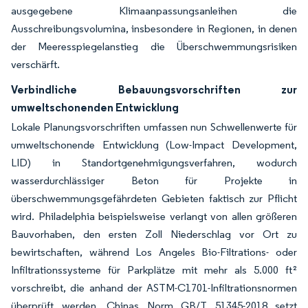
ausgegebene Klimaanpassungsanleihen die
Ausschreibungsvolumina, insbesondere in Regionen, in denen
der Meeresspiegelanstieg die Überschwemmungsrisiken
verschärft.
Verbindliche Bebauungsvorschriften zur
umweltschonenden Entwicklung
Lokale Planungsvorschriften umfassen nun Schwellenwerte für
umweltschonende Entwicklung (Low-Impact Development,
LID) in Standortgenehmigungsverfahren, wodurch
wasserdurchlässiger Beton für Projekte in
überschwemmungsgefährdeten Gebieten faktisch zur Pflicht
wird. Philadelphia beispielsweise verlangt von allen größeren
Bauvorhaben, den ersten Zoll Niederschlag vor Ort zu
bewirtschaften, während Los Angeles Bio-Filtrations- oder
Infiltrationssysteme für Parkplätze mit mehr als 5.000 ft²
vorschreibt, die anhand der ASTM-C1701-Infiltrationsnormen
überprüft werden. Chinas Norm GB/T 51345-2018 setzt