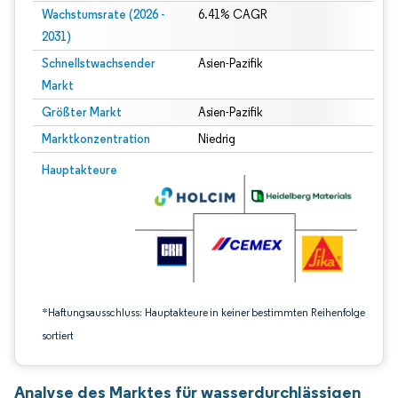
Wachstumsrate (2026 -
6.41% CAGR
2031)
Schnellstwachsender
Asien-Pazifik
Markt
Größter Markt
Asien-Pazifik
Marktkonzentration
Niedrig
Bild © Mordor Intelligence. Wiederverwendung erfordert Namensnennung gem
Hauptakteure
*Haftungsausschluss: Hauptakteure in keiner bestimmten Reihenfolge
sortiert
Analyse des Marktes für wasserdurchlässigen