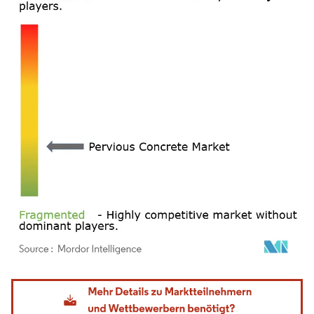
Bild © Mordor Intelligence. Wiederverwendung erfordert Namensnennung gemäß