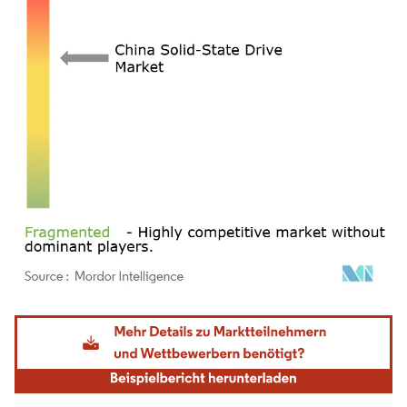
Bild © Mordor Intelligence. Wiederverwendung erfordert Namensnennung gemäß