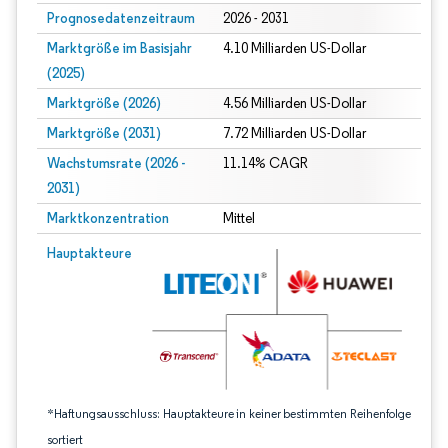
Prognosedatenzeitraum
2026 - 2031
Marktgröße im Basisjahr
4.10 Milliarden US-Dollar
(2025)
Marktgröße (2026)
4.56 Milliarden US-Dollar
Marktgröße (2031)
7.72 Milliarden US-Dollar
Wachstumsrate (2026 -
11.14% CAGR
2031)
Marktkonzentration
Mittel
Bild © Mordor Intelligence. Wiederverwendung erfordert Namensnennung gem
Hauptakteure
*Haftungsausschluss: Hauptakteure in keiner bestimmten Reihenfolge
sortiert