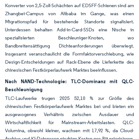
Konverter von 2,5-Zoll-Schächten auf EDSFF-Schienen sind am
Zhangbei-Campus von Alibaba im Gange, was einen
Migrationspfad für bestehende Standorte signalisiert.
Unterdessen behalten Add-in-Card-SSDs eine Nische in
spezialisierten Beschleuniger-Knoten, wo
Bandbreitensättigung Dichteanforderungen überwiegt.
Insgesamt veranschaulicht die Formfaktorverschiebung, wie
Design-Entscheidungen auf Rack-Ebene die Lieferkette des
chinesischen Festkörperlaufwerk Marktes beeinflussen.
Nach NAND-Technologie: TLC-Dominanz mit QLC-
Beschleunigung
TLC-Laufwerke trugen 2025 52,10 % zur Größe des
chinesischen Festkörperlaufwerk Marktes bei und bieten ein
ausgewogenes Verhältnis zwischen Ausdauer und
Wirtschaftlichkeit für Mainstream-Arbeitslasten. QLC-
Volumina, obwohl kleiner, wachsen mit 17,92 %, da Cloud-
Archive und KI-Datenseen niedrige Kosten pro Bit priorisieren.