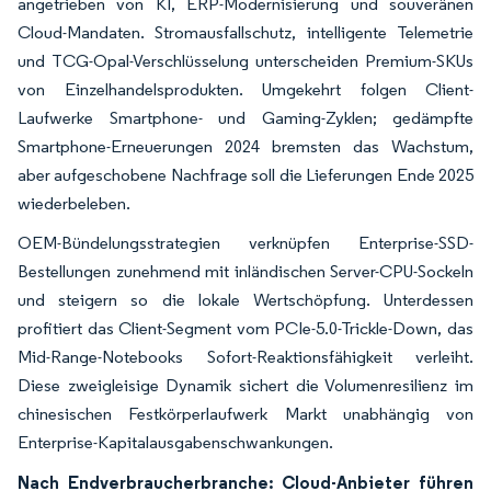
angetrieben von KI, ERP-Modernisierung und souveränen
Cloud-Mandaten. Stromausfallschutz, intelligente Telemetrie
und TCG-Opal-Verschlüsselung unterscheiden Premium-SKUs
von Einzelhandelsprodukten. Umgekehrt folgen Client-
Laufwerke Smartphone- und Gaming-Zyklen; gedämpfte
Smartphone-Erneuerungen 2024 bremsten das Wachstum,
aber aufgeschobene Nachfrage soll die Lieferungen Ende 2025
wiederbeleben.
OEM-Bündelungsstrategien verknüpfen Enterprise-SSD-
Bestellungen zunehmend mit inländischen Server-CPU-Sockeln
und steigern so die lokale Wertschöpfung. Unterdessen
profitiert das Client-Segment vom PCIe-5.0-Trickle-Down, das
Mid-Range-Notebooks Sofort-Reaktionsfähigkeit verleiht.
Diese zweigleisige Dynamik sichert die Volumenresilienz im
chinesischen Festkörperlaufwerk Markt unabhängig von
Enterprise-Kapitalausgabenschwankungen.
Nach Endverbraucherbranche: Cloud-Anbieter führen