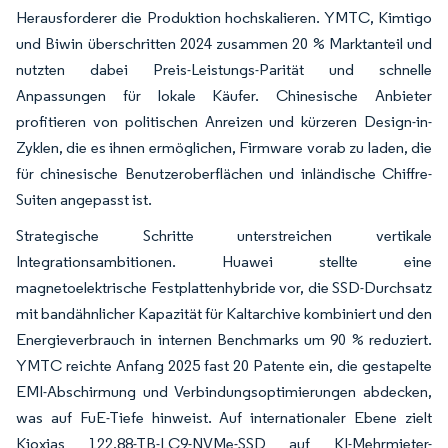
Herausforderer die Produktion hochskalieren. YMTC, Kimtigo
und Biwin überschritten 2024 zusammen 20 % Marktanteil und
nutzten dabei Preis-Leistungs-Parität und schnelle
Anpassungen für lokale Käufer. Chinesische Anbieter
profitieren von politischen Anreizen und kürzeren Design-in-
Zyklen, die es ihnen ermöglichen, Firmware vorab zu laden, die
für chinesische Benutzeroberflächen und inländische Chiffre-
Suiten angepasst ist.
Strategische Schritte unterstreichen vertikale
Integrationsambitionen. Huawei stellte eine
magnetoelektrische Festplattenhybride vor, die SSD-Durchsatz
mit bandähnlicher Kapazität für Kaltarchive kombiniert und den
Energieverbrauch in internen Benchmarks um 90 % reduziert.
YMTC reichte Anfang 2025 fast 20 Patente ein, die gestapelte
EMI-Abschirmung und Verbindungsoptimierungen abdecken,
was auf FuE-Tiefe hinweist. Auf internationaler Ebene zielt
Kioxias 122,88-TB-LC9-NVMe-SSD auf KI-Mehrmieter-