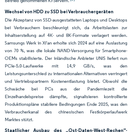
Betrieb genommenen KI-Servern.
Wechsel von HDD zu SSD bei Verbrauchergeräten
Die Akzeptanz von SSD-ausgestatteten Laptops und Desktops
bei Verbrauchern beschleunigt sich, da Arbeitslasten zur
Inhaltserstellung auf 4K- und 8K-Formate verlagert werden.
Samsungs Werk in Xi'an erholte sich 2024 auf eine Auslastung
von 70 %, was die lokale NAND-Versorgung für Smartphone-
OEMs stabilisierte. Der inländische Anbieter UNIS liefert nun
PCIe-5.0-Laufwerke mit 14,9 GB/s, was den
Leistungsunterschied zu internationalen Alternativen verringert
und Vertriebspartnern Kostenentlastung bietet. Obwohl die
Schwäche bei PCs aus der Pandemiezeit die
Einzelhandelspreise dämpfte, signalisieren kontrollierte
Produktionspläne stabilere Bedingungen Ende 2025, was den
Verbraucherkanal des chinesischen Festkörperlaufwerk
Marktes stützt.
Staatlicher Ausbau des „Ost-Daten-West-Rechen”-