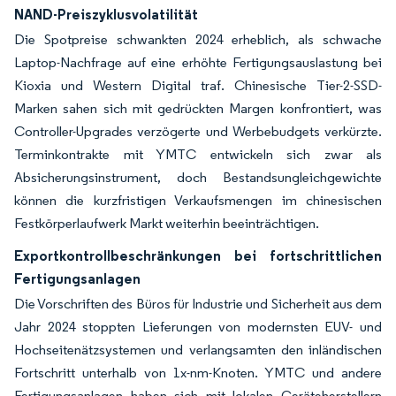
NAND-Preiszyklusvolatilität
Die Spotpreise schwankten 2024 erheblich, als schwache
Laptop-Nachfrage auf eine erhöhte Fertigungsauslastung bei
Kioxia und Western Digital traf. Chinesische Tier-2-SSD-
Marken sahen sich mit gedrückten Margen konfrontiert, was
Controller-Upgrades verzögerte und Werbebudgets verkürzte.
Terminkontrakte mit YMTC entwickeln sich zwar als
Absicherungsinstrument, doch Bestandsungleichgewichte
können die kurzfristigen Verkaufsmengen im chinesischen
Festkörperlaufwerk Markt weiterhin beeinträchtigen.
Exportkontrollbeschränkungen bei fortschrittlichen
Fertigungsanlagen
Die Vorschriften des Büros für Industrie und Sicherheit aus dem
Jahr 2024 stoppten Lieferungen von modernsten EUV- und
Hochseitenätzsystemen und verlangsamten den inländischen
Fortschritt unterhalb von 1x-nm-Knoten. YMTC und andere
Fertigungsanlagen haben sich mit lokalen Geräteherstellern