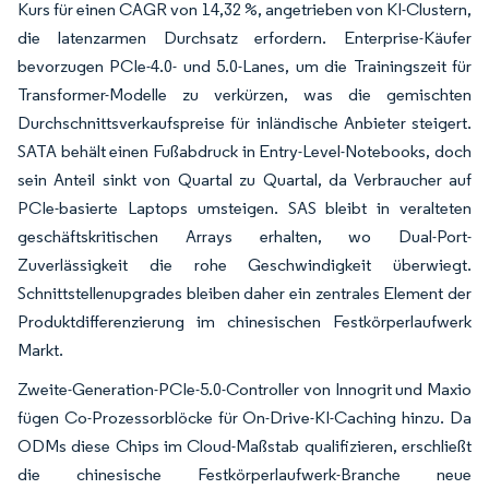
Kurs für einen CAGR von 14,32 %, angetrieben von KI-Clustern,
die latenzarmen Durchsatz erfordern. Enterprise-Käufer
bevorzugen PCIe-4.0- und 5.0-Lanes, um die Trainingszeit für
Transformer-Modelle zu verkürzen, was die gemischten
Durchschnittsverkaufspreise für inländische Anbieter steigert.
SATA behält einen Fußabdruck in Entry-Level-Notebooks, doch
sein Anteil sinkt von Quartal zu Quartal, da Verbraucher auf
PCIe-basierte Laptops umsteigen. SAS bleibt in veralteten
geschäftskritischen Arrays erhalten, wo Dual-Port-
Zuverlässigkeit die rohe Geschwindigkeit überwiegt.
Schnittstellenupgrades bleiben daher ein zentrales Element der
Produktdifferenzierung im chinesischen Festkörperlaufwerk
Markt.
Zweite-Generation-PCIe-5.0-Controller von Innogrit und Maxio
fügen Co-Prozessorblöcke für On-Drive-KI-Caching hinzu. Da
ODMs diese Chips im Cloud-Maßstab qualifizieren, erschließt
die chinesische Festkörperlaufwerk-Branche neue