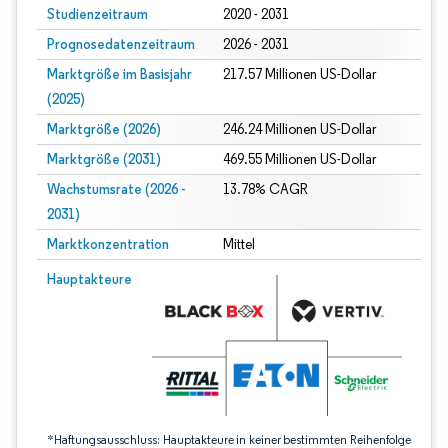
Studienzeitraum
2020 - 2031
Prognosedatenzeitraum
2026 - 2031
Marktgröße im Basisjahr
217.57 Millionen US-Dollar
(2025)
Marktgröße (2026)
246.24 Millionen US-Dollar
Marktgröße (2031)
469.55 Millionen US-Dollar
Wachstumsrate (2026 -
13.78% CAGR
2031)
Marktkonzentration
Mittel
Bild © Mordor Intelligence. Wiederverwendung erfordert Namensnennung gem
Hauptakteure
*Haftungsausschluss: Hauptakteure in keiner bestimmten Reihenfolge