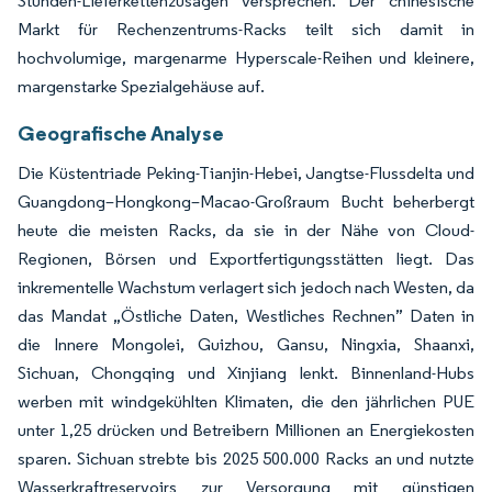
Stunden-Lieferkettenzusagen versprechen. Der chinesische
Markt für Rechenzentrums-Racks teilt sich damit in
hochvolumige, margenarme Hyperscale-Reihen und kleinere,
margenstarke Spezialgehäuse auf.
Geografische Analyse
Die Küstentriade Peking-Tianjin-Hebei, Jangtse-Flussdelta und
Guangdong–Hongkong–Macao-Großraum Bucht beherbergt
heute die meisten Racks, da sie in der Nähe von Cloud-
Regionen, Börsen und Exportfertigungsstätten liegt. Das
inkrementelle Wachstum verlagert sich jedoch nach Westen, da
das Mandat „Östliche Daten, Westliches Rechnen” Daten in
die Innere Mongolei, Guizhou, Gansu, Ningxia, Shaanxi,
Sichuan, Chongqing und Xinjiang lenkt. Binnenland-Hubs
werben mit windgekühlten Klimaten, die den jährlichen PUE
unter 1,25 drücken und Betreibern Millionen an Energiekosten
sparen. Sichuan strebte bis 2025 500.000 Racks an und nutzte
Wasserkraftreservoirs zur Versorgung mit günstigen