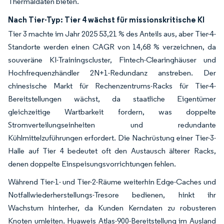
Thermaldaten bieten.
Nach Tier-Typ: Tier 4 wächst für missionskritische KI
Tier 3 machte im Jahr 2025 53,21 % des Anteils aus, aber Tier-4-
Standorte werden einen CAGR von 14,68 % verzeichnen, da
souveräne KI-Trainingscluster, Fintech-Clearinghäuser und
Hochfrequenzhändler 2N+1-Redundanz anstreben. Der
chinesische Markt für Rechenzentrums-Racks für Tier-4-
Bereitstellungen wächst, da staatliche Eigentümer
gleichzeitige Wartbarkeit fordern, was doppelte
Stromverteilungseinheiten und redundante
Kühlmittelzuführungen erfordert. Die Nachrüstung einer Tier-3-
Halle auf Tier 4 bedeutet oft den Austausch älterer Racks,
denen doppelte Einspeisungsvorrichtungen fehlen.
Während Tier-1- und Tier-2-Räume weiterhin Edge-Caches und
Notfallwiederherstellungs-Tresore bedienen, hinkt ihr
Wachstum hinterher, da Kunden Kerndaten zu robusteren
Knoten umleiten. Huaweis Atlas-900-Bereitstellung im Ausland