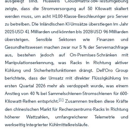
ausgelegt sind. Huaweis CloudMatrix-384-Testumgebung
zeigte, dass die Stromversorgung auf 50 Kilowatt skaliert
werden muss, um acht H100-Klasse-Beschleuniger pro Server
zu betreiben. Die inländischen KI-Umsätze überstiegen im Jahr
2025 USD 41 Milliarden und könnten bis 2028 USD 96 Milliarden
übersteigen. Sensible Sektoren wie Finanzen und
Gesundheitswesen machen zwar nur 5 % der Servernachfrage
aus, bestehen jedoch auf On-Premises-Schränken mit
Manipulationserkennung, was Racks in Richtung aktiver
Kühlung und Sicherheitsfunktionen drängt. Dell'Oro Group
berichtete, dass der Umsatz mit direkter Flüssigkühlung im
ersten Quartal 2026 mehr als verdoppelt wurde, was einem
Anstieg von 40 % bei Sammelschienen-Stromschienen für 600-
[1]
Kilowatt-Reihen entspricht.
Zusammen treiben diese Kräfte
den chinesischen Markt für Rechenzentrums-Racks in Richtung
höherer Wattzahlen, umfangreicherer Telemetrie und
werkseitig integrierter Kühlmittelkreisläufe.