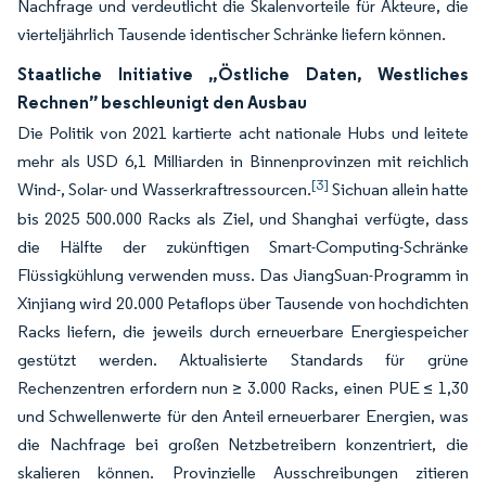
Nachfrage und verdeutlicht die Skalenvorteile für Akteure, die
vierteljährlich Tausende identischer Schränke liefern können.
Staatliche Initiative „Östliche Daten, Westliches
Rechnen” beschleunigt den Ausbau
Die Politik von 2021 kartierte acht nationale Hubs und leitete
mehr als USD 6,1 Milliarden in Binnenprovinzen mit reichlich
[3]
Wind-, Solar- und Wasserkraftressourcen.
Sichuan allein hatte
bis 2025 500.000 Racks als Ziel, und Shanghai verfügte, dass
die Hälfte der zukünftigen Smart-Computing-Schränke
Flüssigkühlung verwenden muss. Das JiangSuan-Programm in
Xinjiang wird 20.000 Petaflops über Tausende von hochdichten
Racks liefern, die jeweils durch erneuerbare Energiespeicher
gestützt werden. Aktualisierte Standards für grüne
Rechenzentren erfordern nun ≥ 3.000 Racks, einen PUE ≤ 1,30
und Schwellenwerte für den Anteil erneuerbarer Energien, was
die Nachfrage bei großen Netzbetreibern konzentriert, die
skalieren können. Provinzielle Ausschreibungen zitieren