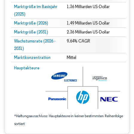
Marktgröße im Basisjahr
1.36 Milliarden US-Dollar
(2025)
Marktgröße (2026)
1.49 Milliarden US-Dollar
Marktgröße (2031)
2.36 Milliarden US-Dollar
Wachstumsrate (2026 -
9.64% CAGR
2031)
Marktkonzentration
Mittel
Bild © Mordor Intelligence. Wiederverwendung erfordert Namensnennung gem
Hauptakteure
*Haftungsausschluss: Hauptakteure in keiner bestimmten Reihenfolge
sortiert