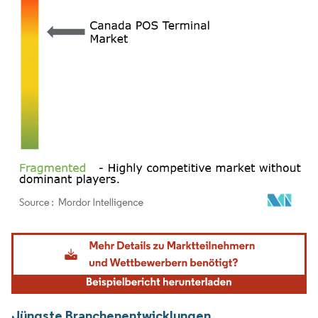
Bild © Mordor Intelligence. Wiederverwendung erfordert Namensnennung gemäß
Jüngste Branchenentwicklungen