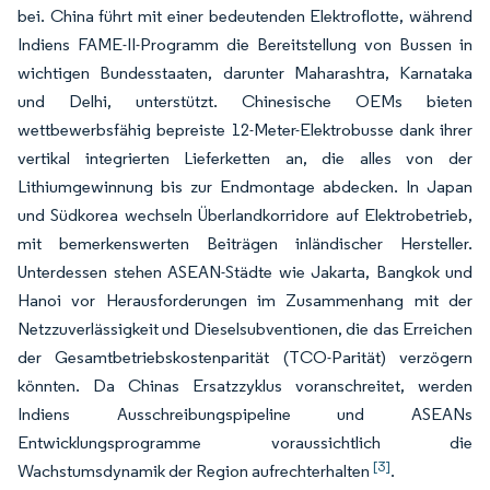
bei. China führt mit einer bedeutenden Elektroflotte, während
Indiens FAME-II-Programm die Bereitstellung von Bussen in
wichtigen Bundesstaaten, darunter Maharashtra, Karnataka
und Delhi, unterstützt. Chinesische OEMs bieten
wettbewerbsfähig bepreiste 12-Meter-Elektrobusse dank ihrer
vertikal integrierten Lieferketten an, die alles von der
Lithiumgewinnung bis zur Endmontage abdecken. In Japan
und Südkorea wechseln Überlandkorridore auf Elektrobetrieb,
mit bemerkenswerten Beiträgen inländischer Hersteller.
Unterdessen stehen ASEAN-Städte wie Jakarta, Bangkok und
Hanoi vor Herausforderungen im Zusammenhang mit der
Netzzuverlässigkeit und Dieselsubventionen, die das Erreichen
der Gesamtbetriebskostenparität (TCO-Parität) verzögern
könnten. Da Chinas Ersatzzyklus voranschreitet, werden
Indiens Ausschreibungspipeline und ASEANs
Entwicklungsprogramme voraussichtlich die
[3]
Wachstumsdynamik der Region aufrechterhalten
.