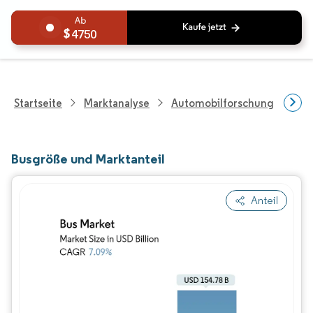
4750
Startseite
Marktanalyse
Automobilforschung
Fah
Busgröße und Marktanteil
Anteil