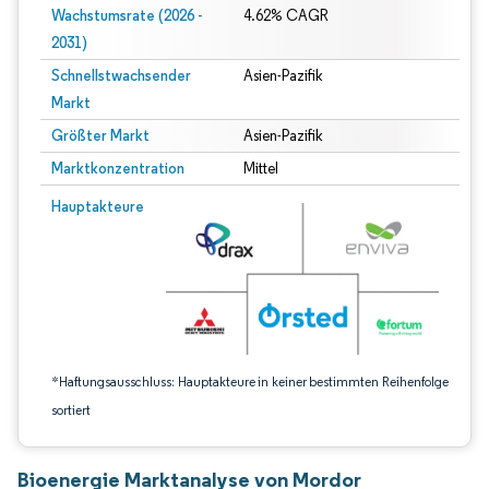
Wachstumsrate (2026 -
4.62% CAGR
2031)
Schnellstwachsender
Asien-Pazifik
Markt
Größter Markt
Asien-Pazifik
Marktkonzentration
Mittel
Bild © Mordor Intelligence. Wiederverwendung erfordert Namensnennung gem
Hauptakteure
*Haftungsausschluss: Hauptakteure in keiner bestimmten Reihenfolge
sortiert
Bioenergie Marktanalyse von Mordor