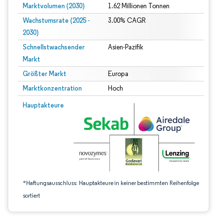
Marktvolumen (2030)
1.62 Millionen Tonnen
Wachstumsrate (2025 -
3.00% CAGR
2030)
Schnellstwachsender
Asien-Pazifik
Markt
Größter Markt
Europa
Marktkonzentration
Hoch
Bild © Mordor Intelligence. Wiederverwendung erfordert Namensnennung gem
Hauptakteure
*Haftungsausschluss: Hauptakteure in keiner bestimmten Reihenfolge
sortiert