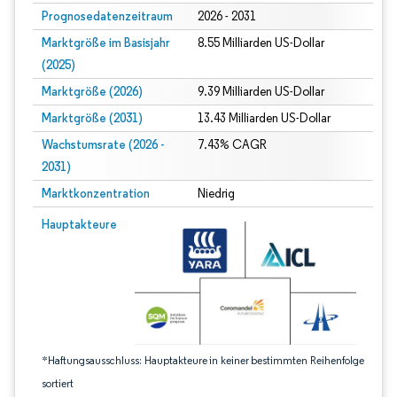
Prognosedatenzeitraum
2026 - 2031
Marktgröße im Basisjahr
8.55 Milliarden US-Dollar
(2025)
Marktgröße (2026)
9.39 Milliarden US-Dollar
Marktgröße (2031)
13.43 Milliarden US-Dollar
Wachstumsrate (2026 -
7.43% CAGR
2031)
Marktkonzentration
Niedrig
Bild © Mordor Intelligence. Wiederverwendung erfordert Namensnennung gem
Hauptakteure
*Haftungsausschluss: Hauptakteure in keiner bestimmten Reihenfolge
sortiert