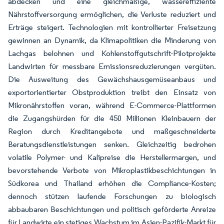
abdecken und eine gleichmäßige, wassereffiziente
Nährstoffversorgung ermöglichen, die Verluste reduziert und
Erträge steigert. Technologien mit kontrollierter Freisetzung
gewinnen an Dynamik, da Klimapolitiken die Minderung von
Lachgas belohnen und Kohlenstoffgutschrift-Pilotprojekte
Landwirten für messbare Emissionsreduzierungen vergüten.
Die Ausweitung des Gewächshausgemüseanbaus und
exportorientierter Obstproduktion treibt den Einsatz von
Mikronährstoffen voran, während E-Commerce-Plattformen
die Zugangshürden für die 450 Millionen Kleinbauern der
Region durch Kreditangebote und maßgeschneiderte
Beratungsdienstleistungen senken. Gleichzeitig bedrohen
volatile Polymer- und Kalipreise die Herstellermargen, und
bevorstehende Verbote von Mikroplastikbeschichtungen in
Südkorea und Thailand erhöhen die Compliance-Kosten;
dennoch stützen laufende Forschungen zu biologisch
abbaubaren Beschichtungen und politisch geförderte Anreize
für Landwirte ein stetiges Wachstum im Asien-Pazifik-Markt für