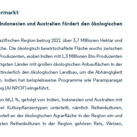
ermarkt
 Indonesien und Australien fördert den ökologischen
azifischen Region betrug 2021 über 3,7 Millionen Hektar und
läche. Die ökologisch bewirtschaftete Fläche wuchs zwischen
-Produzenten, wobei Indien mit 1,3 Millionen Bio-Produzenten
chtigsten Länder mit großen ökologischen Anbauflächen in der
tinuierlich den ökologischen Landbau, um die Abhängigkeit
ern. Indien hat beispielsweise Programme wie Paramparagat
ng (AI-NPOF) eingeführt.
von 66,1 %, gefolgt von Indien, Indonesien und Australien mit
Kulturpflanzentypen unterteilt, nämlich Reihenkulturen,
eil an der ökologischen Agrarfläche in der Region ein und
sten Reihenkulturen in der Region gehören Reis, Weizen,