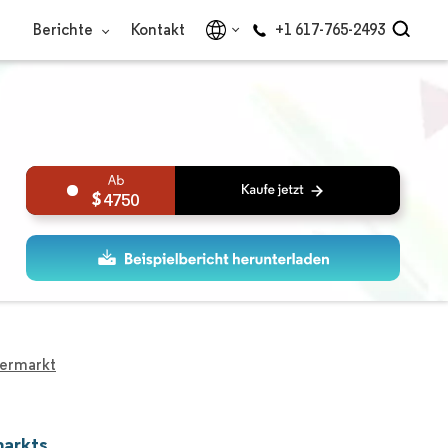
Berichte
Kontakt
+1 617-765-2493
4750
germarkt
markts