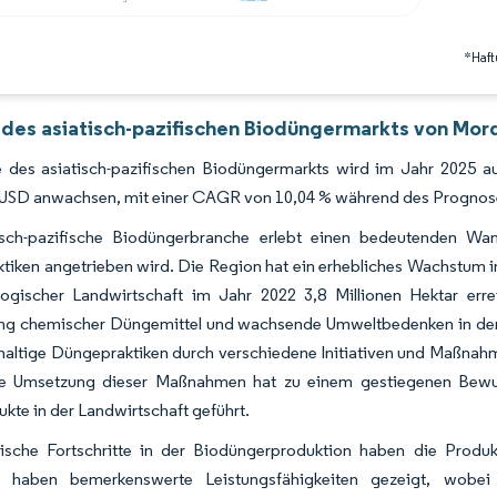
*Haft
 des asiatisch-pazifischen Biodüngermarkts von Mord
 des asiatisch-pazifischen Biodüngermarkts wird im Jahr 2025 auf
n USD anwachsen, mit einer CAGR von 10,04 % während des Prognos
isch-pazifische Biodüngerbranche erlebt einen bedeutenden Wa
tiken angetrieben wird. Die Region hat ein erhebliches Wachstum 
logischer Landwirtschaft im Jahr 2022 3,8 Millionen Hektar erre
g chemischer Düngemittel und wachsende Umweltbedenken in der 
haltige Düngepraktiken durch verschiedene Initiativen und Maßnah
ie Umsetzung dieser Maßnahmen hat zu einem gestiegenen Bewusst
kte in der Landwirtschaft geführt.
ische Fortschritte in der Biodüngerproduktion haben die Produkt
 haben bemerkenswerte Leistungsfähigkeiten gezeigt, wobei P