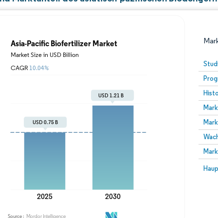
Mark
Stud
Prog
Hist
Mark
Mark
Wach
Bild © Mordor Intelligence. Wiederverwendung erfor
Mark
Bild 
Haup