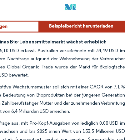
inas Bio-Lebensmittelmarkt wächst erheblich
,10 USD erfasst. Australien verzeichnete mit 34,49 USD im
here Nachfrage aufgrund der Wahrnehmung der Verbraucher
 des Global Organic Trade wurde der Markt für ökologische
 USD bewertet.
sitive Wachstumsmuster soll sich mit einer CAGR von 7,1 %
e Bedeutung von Bioprodukten bei der jüngeren Generation
Zahl berufstätiger Mütter und der zunehmenden Verbreitung
 von 6,4 Milliarden USD erreichen.
frage aus, mit Pro-Kopf-Ausgaben von lediglich 0,08 USD im
wachsen und bis 2025 einen Wert von 153,3 Millionen USD
n stark fragmentiert, wobei nur wenige Supermärkte und