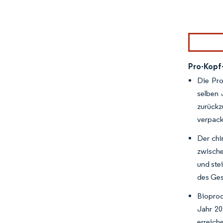
Bild © Mor
Pro-Kopf
Die Pro
selben 
zurückz
verpack
Der chi
zwische
und ste
des Ges
Bioprod
Jahr 20
erreic