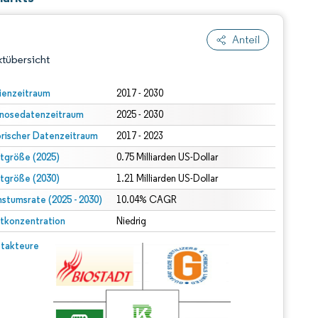
Anteil
tübersicht
ienzeitraum
2017 - 2030
nosedatenzeitraum
2025 - 2030
orischer Datenzeitraum
2017 - 2023
tgröße (2025)
0.75 Milliarden US-Dollar
tgröße (2030)
1.21 Milliarden US-Dollar
stumsrate (2025 - 2030)
dert Namensnennung gemäß CC BY 4.0.
10.04% CAGR
tkonzentration
Niedrig
© Mordor Intelligence. Wiederverwendung erfordert Namensnennung gemäß CC BY 4.0.
takteure