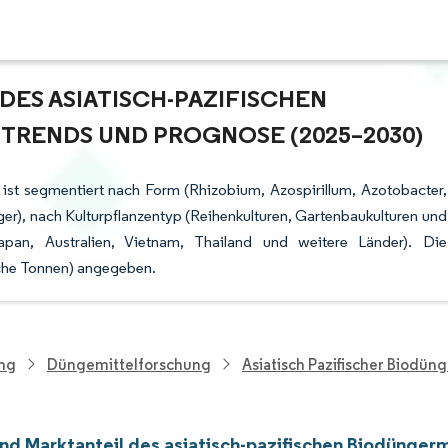
S ASIATISCH-PAZIFISCHEN B
RENDS UND PROGNOSE (2025–2030)
 ist segmentiert nach Form (Rhizobium, Azospirillum, Azotobacter,
r), nach Kulturpflanzentyp (Reihenkulturen, Gartenbaukulturen und
pan, Australien, Vietnam, Thailand und weitere Länder). Die
che Tonnen) angegeben.
ung
Düngemittelforschung
Asiatisch Pazifischer Biodün
nd Marktanteil des asiatisch-pazifischen Biodünger