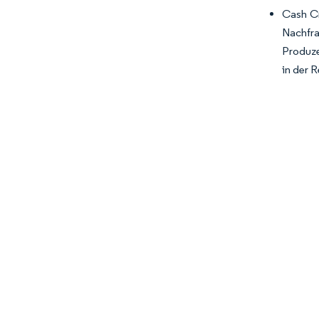
Cash Cr
Nachfra
Produze
in der 