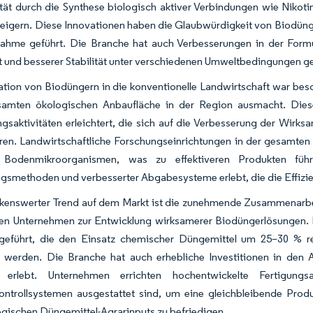
tät durch die Synthese biologisch aktiver Verbindungen wie Nikoti
eigern. Diese Innovationen haben die Glaubwürdigkeit von Biodünge
ahme geführt. Die Branche hat auch Verbesserungen in der Formul
t und besserer Stabilität unter verschiedenen Umweltbedingungen ge
ation von Biodüngern in die konventionelle Landwirtschaft war bes
amten ökologischen Anbaufläche in der Region ausmacht. Dies
gsaktivitäten erleichtert, die sich auf die Verbesserung der Wirk
eren. Landwirtschaftliche Forschungseinrichtungen in der gesamte
er Bodenmikroorganismen, was zu effektiveren Produkten füh
smethoden und verbesserter Abgabesysteme erlebt, die die Effizie
kenswerter Trend auf dem Markt ist die zunehmende Zusammenarbe
ten Unternehmen zur Entwicklung wirksamerer Biodüngerlösungen. D
geführt, die den Einsatz chemischer Düngemittel um 25–30 % re
t werden. Die Branche hat auch erhebliche Investitionen in den A
g erlebt. Unternehmen errichten hochentwickelte Fertigungs
kontrollsystemen ausgestattet sind, um eine gleichbleibende Pro
gischen Düngemittel-Agrarinputs zu befriedigen.