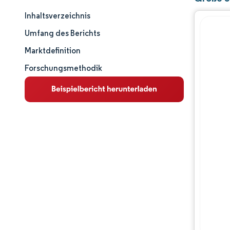
Inhaltsverzeichnis
Marktschnappschuss
Umfang des Berichts
Marktanalyse
Marktdefinition
Forschungsmethodik
Wichtige Markttrends
Segmentanalyse
Geografische Analyse
Wettbewerbslandschaft
Hauptakteure
Branchenentwicklungen