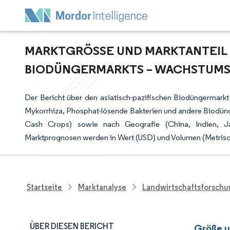
MARKTGRÖSSE UND MARKTANTEIL DE
IODÜNGERMARKTS – WACHSTUMST
Der Bericht über den asiatisch-pazifischen Biodüngermarkt
Mykorrhiza, Phosphat-lösende Bakterien und andere Biodünge
Cash Crops) sowie nach Geografie (China, Indien, Ja
Marktprognosen werden in Wert (USD) und Volumen (Metris
Startseite
Marktanalyse
Landwirtschaftsforsch
ÜBER DIESEN BERICHT
Größe u