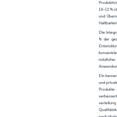
Produktivi
10–12 % st
und Übern
Haltbarkei
Die Integr
% der ges
Entwicklun
konzentri
nützlich
Anwendung
Ein bemer
und priva
Produkte 
verbesser
verteilun
Qualitäts
nach ökolo