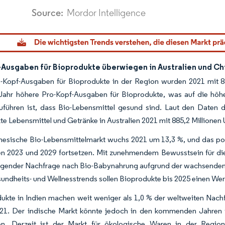
dor Intelligence. Wiederverwendung erfordert Namensnennung gemäß CC BY 4.0.
-Ausgaben für Bioprodukte überwiegen in Australien und Ch
-Kopf-Ausgaben für Bioprodukte in der Region wurden 2021 mit 85
Jahr höhere Pro-Kopf-Ausgaben für Bioprodukte, was auf die hö
uführen ist, dass Bio-Lebensmittel gesund sind. Laut den Daten
te Lebensmittel und Getränke in Australien 2021 mit 885,2 Millionen
nesische Bio-Lebensmittelmarkt wuchs 2021 um 13,3 %, und das po
n 2023 und 2029 fortsetzen. Mit zunehmendem Bewusstsein für di
igender Nachfrage nach Bio-Babynahrung aufgrund der wachsenden 
undheits- und Wellnesstrends sollen Bioprodukte bis 2025 einen Wert
ukte in Indien machen weit weniger als 1,0 % der weltweiten Nach
21. Der indische Markt könnte jedoch in den kommenden Jahren 
hen. Derzeit ist der Markt für ökologische Waren in der Regio