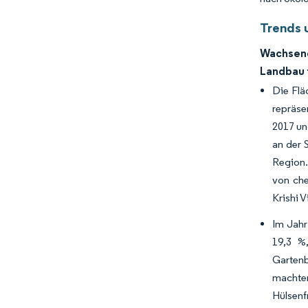
Trends 
Wachsend
Landbau 
Die Flä
repräse
2017 un
an der 
Region.
von che
Krishi 
Im Jahr
19,3 %,
Gartenb
machten
Hülsenf