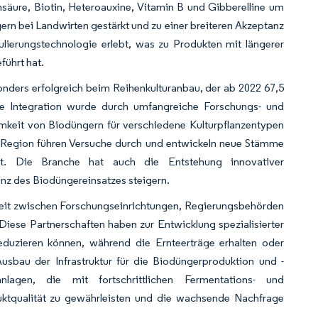
nsäure, Biotin, Heteroauxine, Vitamin B und Gibberelline um
rn bei Landwirten gestärkt und zu einer breiteren Akzeptanz
ierungstechnologie erlebt, was zu Produkten mit längerer
führt hat.
onders erfolgreich beim Reihenkulturanbau, der ab 2022 67,5
e Integration wurde durch umfangreiche Forschungs- und
samkeit von Biodüngern für verschiedene Kulturpflanzentypen
n Region führen Versuche durch und entwickeln neue Stämme
rt. Die Branche hat auch die Entstehung innovativer
nz des Biodüngereinsatzes steigern.
it zwischen Forschungseinrichtungen, Regierungsbehörden
iese Partnerschaften haben zur Entwicklung spezialisierter
duzieren können, während die Ernteerträge erhalten oder
usbau der Infrastruktur für die Biodüngerproduktion und -
anlagen, die mit fortschrittlichen Fermentations- und
duktqualität zu gewährleisten und die wachsende Nachfrage