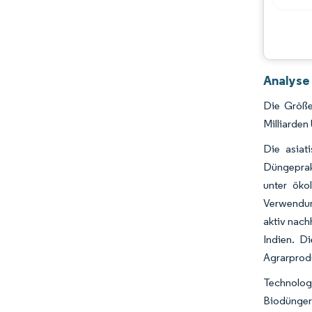
Analyse
Die Größe
Milliarde
Die asiat
Düngeprak
unter öko
Verwendun
aktiv nach
Indien. D
Agrarprodu
Technolog
Biodünger