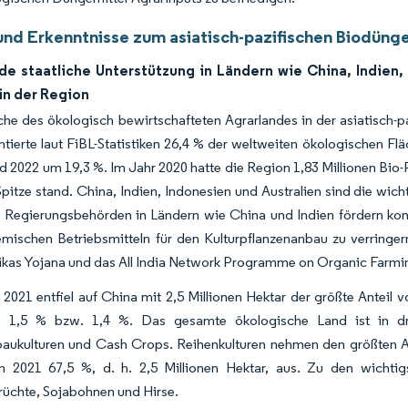
und Erkenntnisse zum asiatisch-pazifischen Biodüng
e staatliche Unterstützung in Ländern wie China, Indien,
in der Region
che des ökologisch bewirtschafteten Agrarlandes in der asiatisch-p
ntierte laut FiBL-Statistiken 26,4 % der weltweiten ökologischen F
d 2022 um 19,3 %. Im Jahr 2020 hatte die Region 1,83 Millionen Bio
Spitze stand. China, Indien, Indonesien und Australien sind die wi
 Regierungsbehörden in Ländern wie China und Indien fördern kon
mischen Betriebsmitteln für den Kulturpflanzenanbau zu verring
Vikas Yojana und das All India Network Programme on Organic Farmi
 2021 entfiel auf China mit 2,5 Millionen Hektar der größte Anteil 
 1,5 % bzw. 1,4 %. Das gesamte ökologische Land ist in drei 
aukulturen und Cash Crops. Reihenkulturen nehmen den größten Ant
 2021 67,5 %, d. h. 2,5 Millionen Hektar, aus. Zu den wichtig
rüchte, Sojabohnen und Hirse.