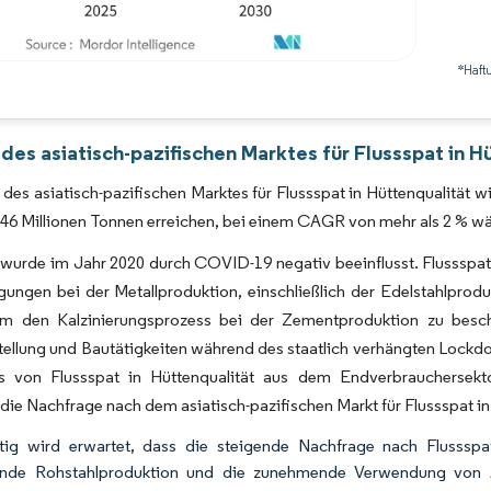
*Haft
Bild © Mordor Intelligence. Wiederverwendung erfordert Namensnennung gemäß 
des asiatisch-pazifischen Marktes für Flussspat in H
des asiatisch-pazifischen Marktes für Flussspat in Hüttenqualität w
,46 Millionen Tonnen erreichen, bei einem CAGR von mehr als 2 % 
wurde im Jahr 2020 durch COVID-19 negativ beeinflusst. Flussspat 
gungen bei der Metallproduktion, einschließlich der Edelstahlprodu
m den Kalzinierungsprozess bei der Zementproduktion zu besc
tellung und Bautätigkeiten während des staatlich verhängten Lock
s von Flussspat in Hüttenqualität aus dem Endverbrauchersektor
ie Nachfrage nach dem asiatisch-pazifischen Markt für Flussspat in 
stig wird erwartet, dass die steigende Nachfrage nach Flussspat 
nde Rohstahlproduktion und die zunehmende Verwendung von A