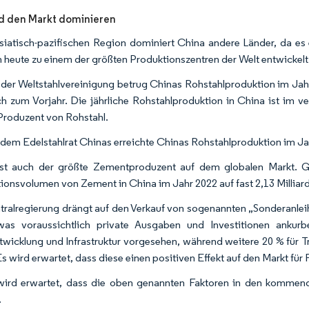
d den Markt dominieren
asiatisch-pazifischen Region dominiert China andere Länder, da es 
h heute zu einem der größten Produktionszentren der Welt entwickelt
er Weltstahlvereinigung betrug Chinas Rohstahlproduktion im Jahr 
ch zum Vorjahr. Die jährliche Rohstahlproduktion in China ist im 
Produzent von Rohstahl.
em Edelstahlrat Chinas erreichte Chinas Rohstahlproduktion im Jah
st auch der größte Zementproduzent auf dem globalen Markt. G
ionsvolumen von Zement in China im Jahr 2022 auf fast 2,13 Milliar
tralregierung drängt auf den Verkauf von sogenannten „Sonderanleih
as voraussichtlich private Ausgaben und Investitionen ankurb
twicklung und Infrastruktur vorgesehen, während weitere 20 % für 
 Es wird erwartet, dass diese einen positiven Effekt auf den Markt fü
ird erwartet, dass die oben genannten Faktoren in den kommend
.