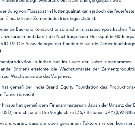
 Mahlzeit benötigt, wodurch elektrische Energie gespart wird.
wendung von Flussspat in Hüttenqualität kann jedoch die feuerfest
nen Einsatz in der Zementindustrie eingeschränkt.
mende Bau- und Konstruktionsbranche im asiatisch-pazifischen Rau
anzukurbeln und damit die Nachfrage nach Flussspat in Hüttenqu
ID-19. Die Auswirkungen der Pandemie auf die Zementnachfrage in
t.
mentproduktion in Indien hat im Laufe der Jahre zugenommen. 
andel (Indien) erreichte die Wachstumsrate der Zementprodukti
ch zur Wachstumsrate des Vorjahres.
 hat gemäß der India Brand Equity Foundation das Produktions
en Tonnen erreicht.
 hinaus hat gemäß dem Finanzministerium Japan der Umsatz der Bau
n USD) erreicht und ist im Vergleich zu 136,7 Billionen JPY (0,92 Bil
ird erwartet, dass die oben genannten Faktoren in den kommend
.