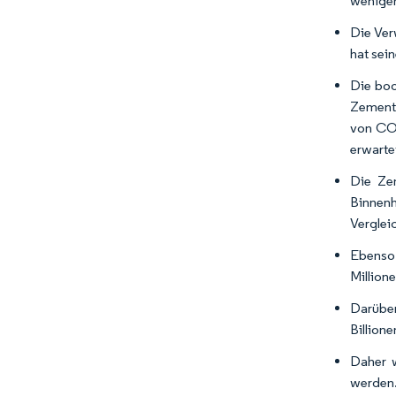
weniger
Die Ver
hat sei
Die boo
Zement 
von COV
erwarte
Die Ze
Binnenh
Verglei
Ebenso
Million
Darüber
Billione
Daher w
werden