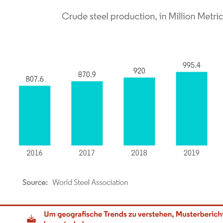
dor Intelligence. Wiederverwendung erfordert Namensnennung gemäß CC BY 4.0.