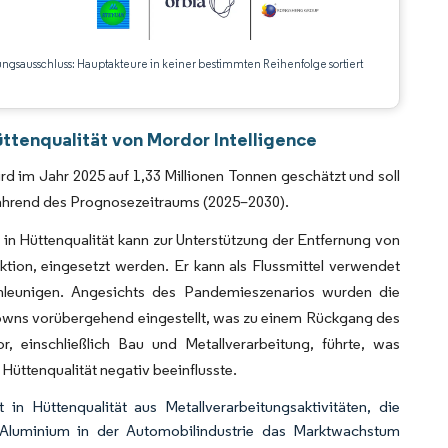
ungsausschluss: Hauptakteure in keiner bestimmten Reihenfolge sortiert
CC BY 4.0.
üttenqualität von Mordor Intelligence
ird im Jahr 2025 auf 1,33 Millionen Tonnen geschätzt und soll
während des Prognosezeitraums (2025–2030).
in Hüttenqualität kann zur Unterstützung der Entfernung von
ktion, eingesetzt werden. Er kann als Flussmittel verwendet
hleunigen. Angesichts des Pandemieszenarios wurden die
downs vorübergehend eingestellt, was zu einem Rückgang des
, einschließlich Bau und Metallverarbeitung, führte, was
Hüttenqualität negativ beeinflusste.
in Hüttenqualität aus Metallverarbeitungsaktivitäten, die
luminium in der Automobilindustrie das Marktwachstum