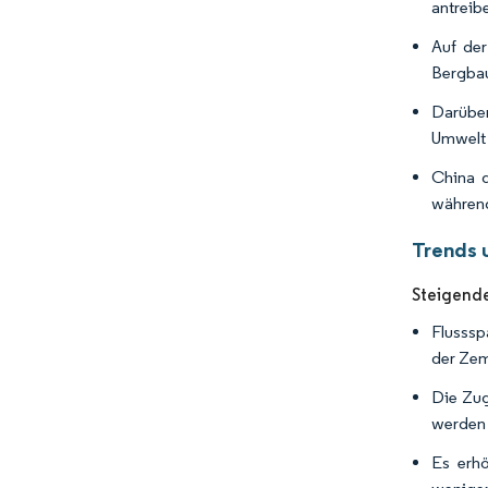
antreib
Auf der
Bergbau
Darüber
Umwelt 
China d
während
Trends u
Steigend
Flusssp
der Zem
Die Zug
werden 
Es erhö