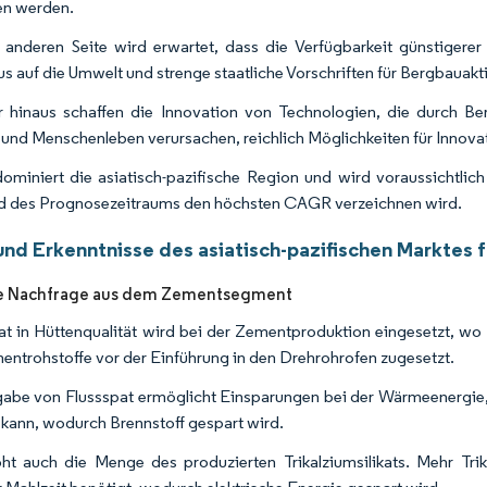
en werden.
 anderen Seite wird erwartet, dass die Verfügbarkeit günstigerer 
s auf die Umwelt und strenge staatliche Vorschriften für Bergbau
 hinaus schaffen die Innovation von Technologien, die durch Be
und Menschenleben verursachen, reichlich Möglichkeiten für Innova
ominiert die asiatisch-pazifische Region und wird voraussichtlic
 des Prognosezeitraums den höchsten CAGR verzeichnen wird.
nd Erkenntnisse des asiatisch-pazifischen Marktes f
e Nachfrage aus dem Zementsegment
at in Hüttenqualität wird bei der Zementproduktion eingesetzt, wo 
entrohstoffe vor der Einführung in den Drehrohrofen zugesetzt.
abe von Flussspat ermöglicht Einsparungen bei der Wärmeenergie, 
kann, wodurch Brennstoff gespart wird.
ht auch die Menge des produzierten Trikalziumsilikats. Mehr Trik