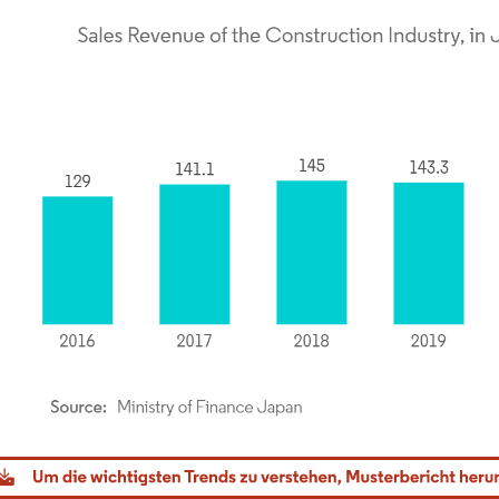
dor Intelligence. Wiederverwendung erfordert Namensnennung gemäß CC BY 4.0.