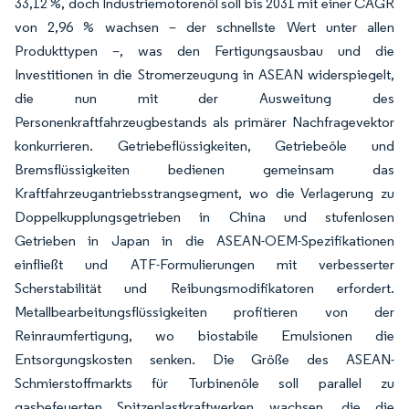
33,12 %, doch Industriemotorenöl soll bis 2031 mit einer CAGR
von 2,96 % wachsen – der schnellste Wert unter allen
Produkttypen –, was den Fertigungsausbau und die
Investitionen in die Stromerzeugung in ASEAN widerspiegelt,
die nun mit der Ausweitung des
Personenkraftfahrzeugbestands als primärer Nachfragevektor
konkurrieren. Getriebeflüssigkeiten, Getriebeöle und
Bremsflüssigkeiten bedienen gemeinsam das
Kraftfahrzeugantriebsstrangsegment, wo die Verlagerung zu
Doppelkupplungsgetrieben in China und stufenlosen
Getrieben in Japan in die ASEAN-OEM-Spezifikationen
einfließt und ATF-Formulierungen mit verbesserter
Scherstabilität und Reibungsmodifikatoren erfordert.
Metallbearbeitungsflüssigkeiten profitieren von der
Reinraumfertigung, wo biostabile Emulsionen die
Entsorgungskosten senken. Die Größe des ASEAN-
Schmierstoffmarkts für Turbinenöle soll parallel zu
gasbefeuerten Spitzenlastkraftwerken wachsen, die die