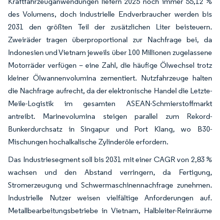
Kraftfahrzeuganwendungen liefern 2025 noch immer 55,12 %
des Volumens, doch industrielle Endverbraucher werden bis
2031 den größten Teil der zusätzlichen Liter beisteuern.
Zweiräder tragen überproportional zur Nachfrage bei, da
Indonesien und Vietnam jeweils über 100 Millionen zugelassene
Motorräder verfügen – eine Zahl, die häufige Ölwechsel trotz
kleiner Ölwannenvolumina zementiert. Nutzfahrzeuge halten
die Nachfrage aufrecht, da der elektronische Handel die Letzte-
Meile-Logistik im gesamten ASEAN-Schmierstoffmarkt
antreibt. Marinevolumina steigen parallel zum Rekord-
Bunkerdurchsatz in Singapur und Port Klang, wo B30-
Mischungen hochalkalische Zylinderöle erfordern.
Das Industriesegment soll bis 2031 mit einer CAGR von 2,83 %
wachsen und den Abstand verringern, da Fertigung,
Stromerzeugung und Schwermaschinennachfrage zunehmen.
Industrielle Nutzer weisen vielfältige Anforderungen auf.
Metallbearbeitungsbetriebe in Vietnam, Halbleiter-Reinräume