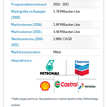
Prognosedatenzeitraum
2026 - 2031
Marktgröße im Basisjahr
3.78 Milliarden Liter
(2025)
Marktvolumen (2026)
3.89 Milliarden Liter
Marktvolumen (2031)
4.48 Milliarden Liter
Wachstumsrate (2026 -
2.88% CAGR
2031)
Marktkonzentration
Mittel
Bild © Mordor Intelligence. Wiederverwendung erfordert Namensnennung gem
Hauptakteure
*Haftungsausschluss: Hauptakteure in keiner bestimmten Reihenfolge
sortiert