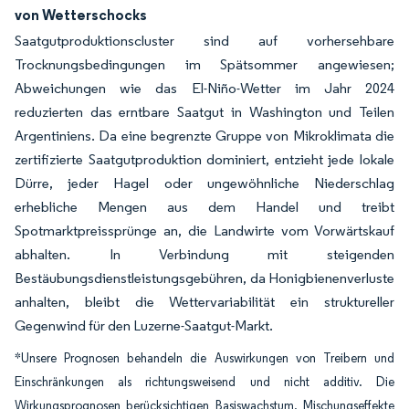
von Wetterschocks
Saatgutproduktionscluster sind auf vorhersehbare
Trocknungsbedingungen im Spätsommer angewiesen;
Abweichungen wie das El-Niño-Wetter im Jahr 2024
reduzierten das erntbare Saatgut in Washington und Teilen
Argentiniens. Da eine begrenzte Gruppe von Mikroklimata die
zertifizierte Saatgutproduktion dominiert, entzieht jede lokale
Dürre, jeder Hagel oder ungewöhnliche Niederschlag
erhebliche Mengen aus dem Handel und treibt
Spotmarktpreissprünge an, die Landwirte vom Vorwärtskauf
abhalten. In Verbindung mit steigenden
Bestäubungsdienstleistungsgebühren, da Honigbienenverluste
anhalten, bleibt die Wettervariabilität ein struktureller
Gegenwind für den Luzerne-Saatgut-Markt.
*Unsere Prognosen behandeln die Auswirkungen von Treibern und
Einschränkungen als richtungsweisend und nicht additiv. Die
Wirkungsprognosen berücksichtigen Basiswachstum, Mischungseffekte