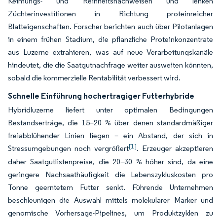
Keimungs- und Reinheitsnachweisen und lenken
Züchterinvestitionen in Richtung proteinreicher
Blatteigenschaften. Forscher berichten auch über Pilotanlagen
in einem frühen Stadium, die pflanzliche Proteinkonzentrate
aus Luzerne extrahieren, was auf neue Verarbeitungskanäle
hindeutet, die die Saatgutnachfrage weiter ausweiten könnten,
sobald die kommerzielle Rentabilität verbessert wird.
Schnelle Einführung hochertragiger Futterhybride
Hybridluzerne liefert unter optimalen Bedingungen
Bestandserträge, die 15–20 % über denen standardmäßiger
freiabblühender Linien liegen – ein Abstand, der sich in
[1]
Stressumgebungen noch vergrößert
. Erzeuger akzeptieren
daher Saatgutlistenpreise, die 20–30 % höher sind, da eine
geringere Nachsaathäufigkeit die Lebenszykluskosten pro
Tonne geerntetem Futter senkt. Führende Unternehmen
beschleunigen die Auswahl mittels molekularer Marker und
genomische Vorhersage-Pipelines, um Produktzyklen zu