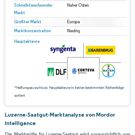
Schnellstwachsender
Naher Osten
Markt
Größter Markt
Europa
Marktkonzentration
Niedrig
Bild © Mordor Intelligence. Wiederverwendung erfordert Namensnennung gem
Hauptakteure
*Haftungsausschluss: Hauptakteure in keiner bestimmten Reihenfolge
sortiert
Luzerne-Saatgut-Marktanalyse von Mordor
Intelligence
Die Marktgröße für Luzerne-Saatgut wird voraussichtlich von