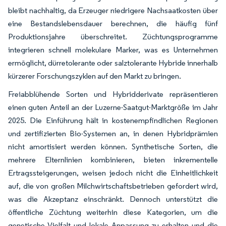
bleibt nachhaltig, da Erzeuger niedrigere Nachsaatkosten über
eine Bestandslebensdauer berechnen, die häufig fünf
Produktionsjahre überschreitet. Züchtungsprogramme
integrieren schnell molekulare Marker, was es Unternehmen
ermöglicht, dürretolerante oder salztolerante Hybride innerhalb
kürzerer Forschungszyklen auf den Markt zu bringen.
Freiabblühende Sorten und Hybridderivate repräsentieren
einen guten Anteil an der Luzerne-Saatgut-Marktgröße im Jahr
2025. Die Einführung hält in kostenempfindlichen Regionen
und zertifizierten Bio-Systemen an, in denen Hybridprämien
nicht amortisiert werden können. Synthetische Sorten, die
mehrere Elternlinien kombinieren, bieten inkrementelle
Ertragssteigerungen, weisen jedoch nicht die Einheitlichkeit
auf, die von großen Milchwirtschaftsbetrieben gefordert wird,
was die Akzeptanz einschränkt. Dennoch unterstützt die
öffentliche Züchtung weiterhin diese Kategorien, um die
genetische Vielfalt und lokale Anpassung zu erhalten und die