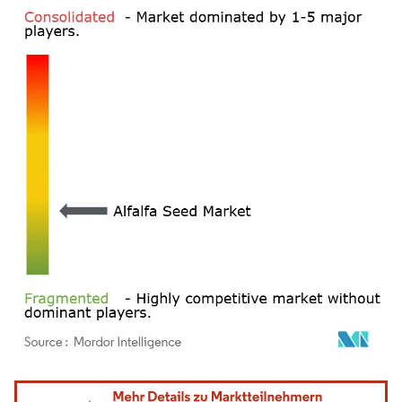
Bild © Mordor Intelligence. Wiederverwendung erfordert Namensnennung gemäß