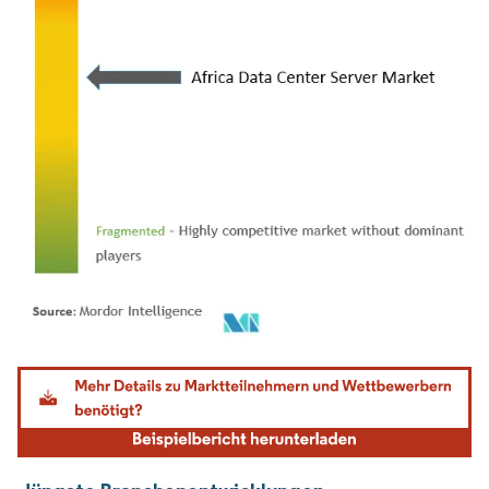
Bild © Mordor Intelligence. Wiederverwendung erfordert Namensnennung gemäß