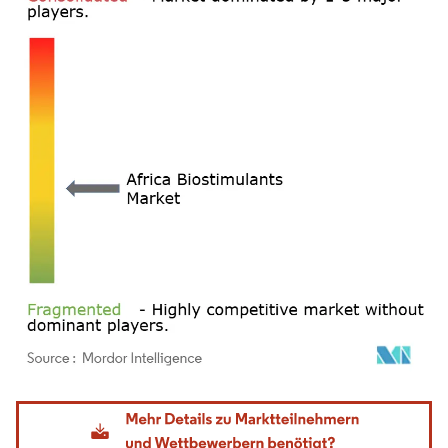
Bild © Mordor Intelligence. Wiederverwendung erfordert Namensnennung gemäß