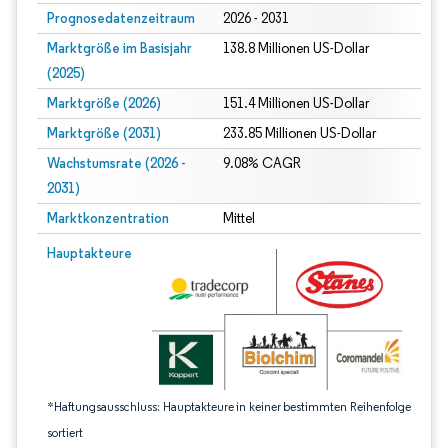
Prognosedatenzeitraum
2026 - 2031
Marktgröße im Basisjahr
138.8 Millionen US-Dollar
(2025)
Marktgröße (2026)
151.4 Millionen US-Dollar
Marktgröße (2031)
233.85 Millionen US-Dollar
Wachstumsrate (2026 -
9.08% CAGR
2031)
Marktkonzentration
Mittel
Bild © Mordor Intelligence. Wiederverwendung erfordert Namensnennung gem
Hauptakteure
*Haftungsausschluss: Hauptakteure in keiner bestimmten Reihenfolge
sortiert