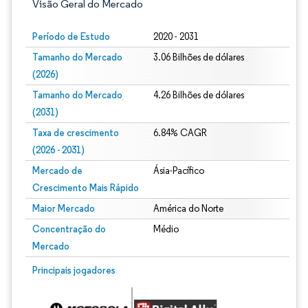
Visão Geral do Mercado
Período de Estudo
2020 - 2031
Tamanho do Mercado
3.06 Bilhões de dólares
(2026)
Tamanho do Mercado
4.26 Bilhões de dólares
(2031)
Taxa de crescimento
6.84% CAGR
(2026 - 2031)
Mercado de
Ásia-Pacífico
Crescimento Mais Rápido
Maior Mercado
América do Norte
Concentração do
Médio
Mercado
Imagem © Mordor Intelligence. O reuso requer atribuição conforme CC BY 4.0.
Principais jogadores