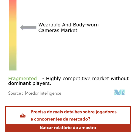
Imagem © Mordor Intelligence. O reuso requer atribuição conforme CC BY 4.0.