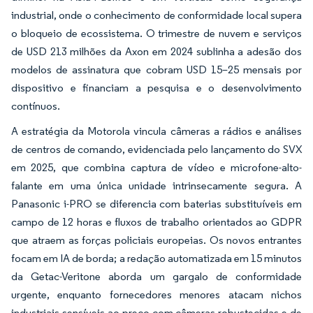
industrial, onde o conhecimento de conformidade local supera
o bloqueio de ecossistema. O trimestre de nuvem e serviços
de USD 213 milhões da Axon em 2024 sublinha a adesão dos
modelos de assinatura que cobram USD 15–25 mensais por
dispositivo e financiam a pesquisa e o desenvolvimento
contínuos.
A estratégia da Motorola vincula câmeras a rádios e análises
de centros de comando, evidenciada pelo lançamento do SVX
em 2025, que combina captura de vídeo e microfone-alto-
falante em uma única unidade intrinsecamente segura. A
Panasonic i-PRO se diferencia com baterias substituíveis em
campo de 12 horas e fluxos de trabalho orientados ao GDPR
que atraem as forças policiais europeias. Os novos entrantes
focam em IA de borda; a redação automatizada em 15 minutos
da Getac-Veritone aborda um gargalo de conformidade
urgente, enquanto fornecedores menores atacam nichos
industriais sensíveis ao preço com câmeras robustecidas e de