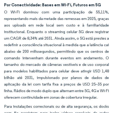
Por Conectividade: Bases em Wi-Fi, Futuros em 5G
O Wi-Fi dominou com uma participação de 55,11%,
representando mais da metade das remessas em 2025, graças
aos uploads em rede local sem custo e à familiaridade
institucional. Enquanto o streaming celular 5G deve registrar
um CAGR de 8,34% até 2031. Ainda assim, o 5G está prestes a
redefinir a consciência situacional à medida que a latência cai
abaixo de 200 milissegundos, permitindo que os centros de
comando intervenham durante eventos em andamento. O
tamanho do mercado de câmeras vestíveis e de uso corporal
para modelos habilitados para celular deve atingir USD 1,48
bilhão até 2031, impulsionado por planos de dados de
aplicação da lei com tarifa fixa a preços de USD 25–35 por
linha. Rádios de modo duplo que alternam entre 5G, 4G e Wi-Fi
oferecem continuidade em zonas de cobertura irregular.
Para instalações correcionais ou de alta segurança, os docks
com fio persistem para isolar vídeos sensíveis de redes