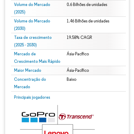
Volume do Mercado
0.6 Bilhões de unidades
(2025)
Volume do Mercado
1.46 Bilhões de unidades
(2030)
Taxa de crescimento
19.58% CAGR
(2025 - 2030)
Mercado de
Ásia-Pacífico
Crescimento Mais Rápido
Maior Mercado
Ásia-Pacífico
Concentração do
Baixo
Mercado
Imagem © Mordor Intelligence. O reuso requer atribuição conforme CC BY 4.0.
Principais jogadores