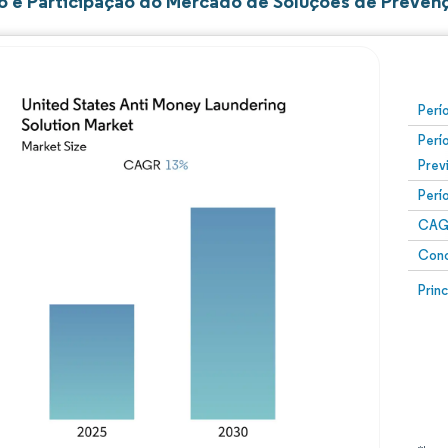
 e Participação do Mercado de Soluções de Preven
Perí
Perí
Prev
Perí
CAG
Conc
Prin