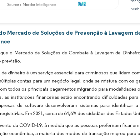
*Isen
nenhu
Imagem © Mordor Intelligence. O reuso requer atribuição conforme CC BY 4.0.
 do Mercado de Soluções de Prevenção à Lavagem de
ence
 que o Mercado de Soluções de Combate à Lavagem de Dinheiro
 previsão.
de dinheiro é um serviço essencial para criminosos que lidam com
últiplas contas para um negócio legal, onde se mistura com os 
 Com todos os principais pagamentos migrando para modalidades on
, as instituições financeiras estão encontrando dificuldades para 
presas de software desenvolveram sistemas para identificar a
 registrá-las. Em 2021, cerca de 64,6% dos cidadãos dos Estados Uni
ento da COVID-19, à medida que as pessoas preferiram ficar em 
ão econômica, a maioria dos modos de transação migrou para o 