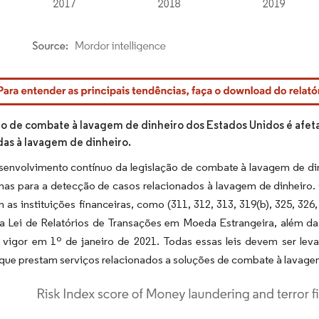
rdor Intelligence. O reuso requer atribuição conforme CC BY 4.0.
 de combate à lavagem de dinheiro dos Estados Unidos é afe
das à lavagem de dinheiro.
envolvimento contínuo da legislação de combate à lavagem de di
mas para a detecção de casos relacionados à lavagem de dinheiro.
 as instituições financeiras, como (311, 312, 313, 319(b), 325, 326,
i a Lei de Relatórios de Transações em Moeda Estrangeira, além 
 vigor em 1º de janeiro de 2021. Todas essas leis devem ser leva
ue prestam serviços relacionados a soluções de combate à lavagem