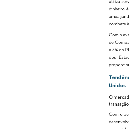
utiliza s
dinheiro 
ameaçando
combate à 
Com o avan
de Combat
a 3% do P
dos Esta
proporcio
Tendênc
Unidos
O mercado
transação
Com o aum
desenvolv