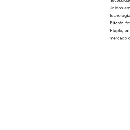
necessida
Unidos em
tecnologi
Bitcoin f
Ripple, e
mercado d