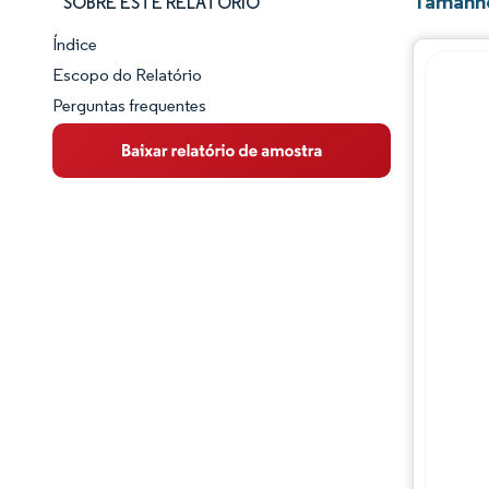
Tamanho
SOBRE ESTE RELATÓRIO
Índice
Panorama do Mercado
Escopo do Relatório
Perguntas frequentes
Visão Geral do Mercado
Principais Tendências de Mercado
Panorama competitivo
Desenvolvimentos da indústria