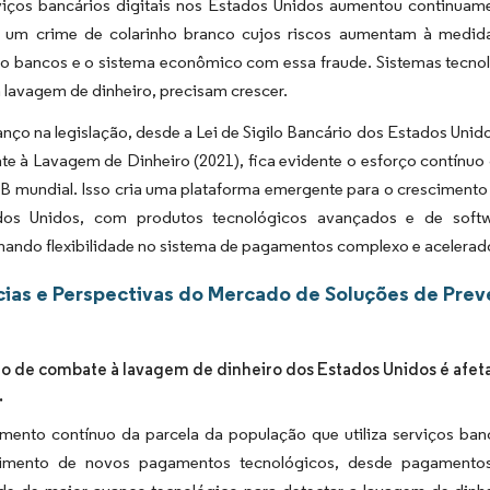
erviços bancários digitais nos Estados Unidos aumentou continu
é um crime de colarinho branco cujos riscos aumentam à medid
 bancos e o sistema econômico com essa fraude. Sistemas tecno
lavagem de dinheiro, precisam crescer.
ço na legislação, desde a Lei de Sigilo Bancário dos Estados Unidos
e à Lavagem de Dinheiro (2021), fica evidente o esforço contínuo
IB mundial. Isso cria uma plataforma emergente para o cresciment
dos Unidos, com produtos tecnológicos avançados e de softw
nando flexibilidade no sistema de pagamentos complexo e acelerad
ias e Perspectivas do Mercado de Soluções de Prev
 de combate à lavagem de dinheiro dos Estados Unidos é afe
.
ento contínuo da parcela da população que utiliza serviços banc
imento de novos pagamentos tecnológicos, desde pagamentos 