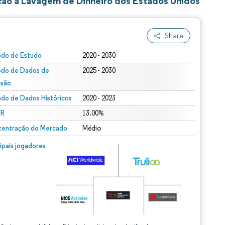
ção à Lavagem de Dinheiro dos Estados Unidos
Share
odo de Estudo
2020 - 2030
odo de Dados de
2025 - 2030
isão
odo de Dados Históricos
2020 - 2023
R
13.00%
entração do Mercado
Médio
cipais jogadores