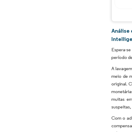
Análise
Intellig
Espera-se
período de
A lavagem 
meio de m
original.
monetárias
muitas em
suspeitas,
Com o adv
compensaç