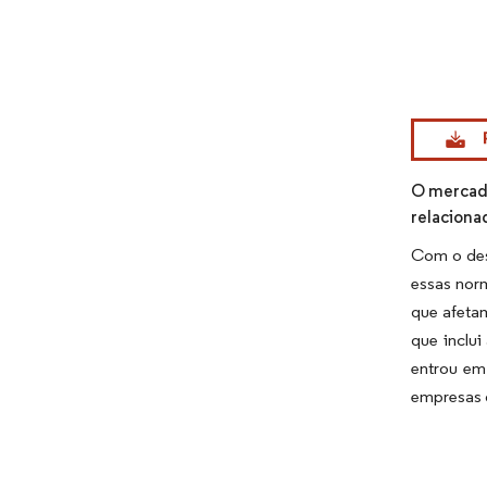
Imagem © Mo
O mercado
relaciona
Com o des
essas nor
que afetam
que inclu
entrou em
empresas q