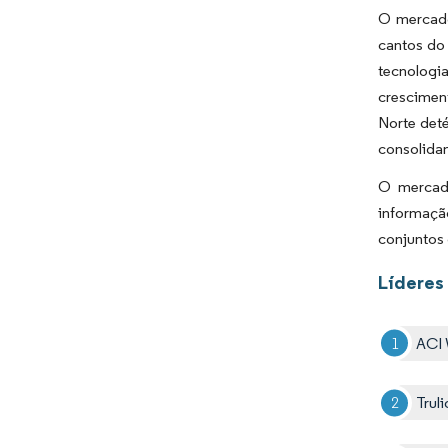
O mercado
cantos do
tecnologi
crescimen
Norte det
consolidan
O mercado
informaçã
conjuntos 
Líderes
ACI 
Trul