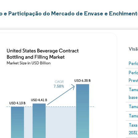
 e Participação do Mercado de Envase e Enchiment
Visã
Perí
Perí
Prev
Tama
base
Tama
Imagem © Mordor Intelligence. O reuso requer atribuiç
Tama
Taxa
2031