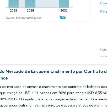
Conc
Image
Prin
*Isen
nenhu
 do Mercado de Envase e Enchimento por Contrato d
ence
 do mercado de envase e enchimento por contrato de bebidas dos 
 que cresça de USD 4,41 bilhões em 2026 para atingir USD 6,35 b
(2026-2031). O impulso pela terceirização está aumentando à med
a, balanços patrimoniais mais enxutos e acesso a ativos de enchim