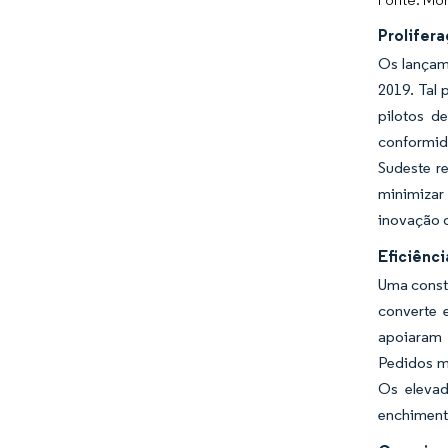
Prolifer
Os lançam
2019. Tal
pilotos d
conformid
Sudeste r
minimizar
inovação 
Eficiênc
Uma constr
converte 
apoiaram 
Pedidos mí
Os elevad
enchiment