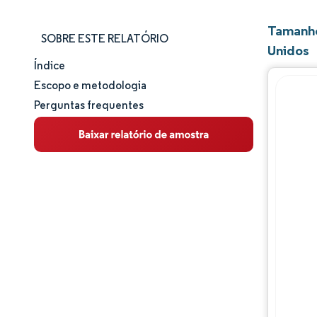
Tamanho
SOBRE ESTE RELATÓRIO
Unidos
Índice
Tamanho e participação de mercado
Escopo e metodologia
Perguntas frequentes
Análise de mercado
Tendências e insights
Análise de segmentos
Análise geográfica
Panorama regulatório
Análise da cadeia de valor
Panorama competitivo