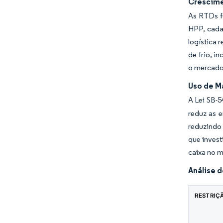
Crescime
As RTDs fu
HPP, cada
logística 
de frio, i
o mercado
Uso de M
A Lei SB-5
reduz as 
reduzindo
que invest
caixa no 
Análise 
RESTRIÇ