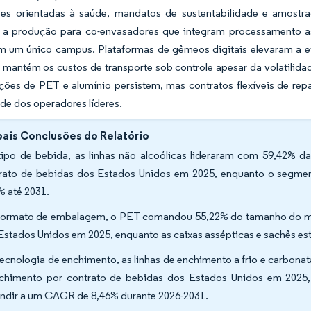
es orientadas à saúde, mandatos de sustentabilidade e amostr
r a produção para co-envasadores que integram processamento a
m um único campus. Plataformas de gêmeos digitais elevaram a ef
 mantém os custos de transporte sob controle apesar da volatilida
ações de PET e alumínio persistem, mas contratos flexíveis de re
ade dos operadores líderes.
pais Conclusões do Relatório
tipo de bebida, as linhas não alcoólicas lideraram com 59,42% 
rato de bebidas dos Estados Unidos em 2025, enquanto o segmen
% até 2031.
formato de embalagem, o PET comandou 55,22% do tamanho do me
Estados Unidos em 2025, enquanto as caixas assépticas e sachês 
tecnologia de enchimento, as linhas de enchimento a frio e carbo
chimento por contrato de bebidas dos Estados Unidos em 2025, 
ndir a um CAGR de 8,46% durante 2026-2031.