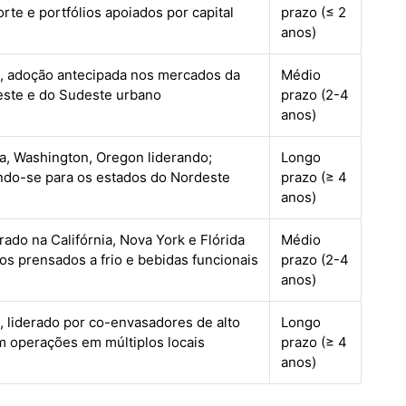
rte e portfólios apoiados por capital
prazo (≤ 2
anos)
, adoção antecipada nos mercados da
Médio
este e do Sudeste urbano
prazo (2-4
anos)
ia, Washington, Oregon liderando;
Longo
ndo-se para os estados do Nordeste
prazo (≥ 4
anos)
ado na Califórnia, Nova York e Flórida
Médio
os prensados a frio e bebidas funcionais
prazo (2-4
anos)
, liderado por co-envasadores de alto
Longo
m operações em múltiplos locais
prazo (≥ 4
anos)