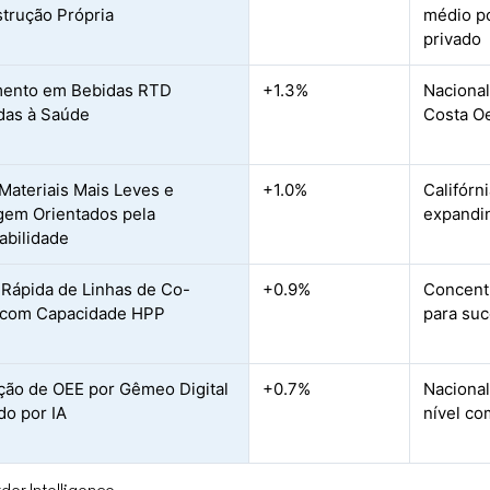
trução Própria
médio po
privado
mento em Bebidas RTD
+1.3%
Nacional
das à Saúde
Costa O
Materiais Mais Leves e
+1.0%
Califórn
gem Orientados pela
expandi
abilidade
Rápida de Linhas de Co-
+0.9%
Concentr
 com Capacidade HPP
para suc
ção de OEE por Gêmeo Digital
+0.7%
Nacional
do por IA
nível co
dor Intelligence