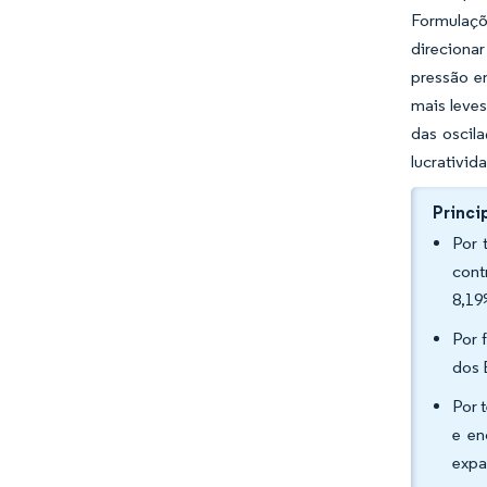
Formulaçõ
direciona
pressão e
mais leves
das oscil
lucrativid
Princi
Por 
cont
8,19
Por 
dos 
Por 
e en
expa