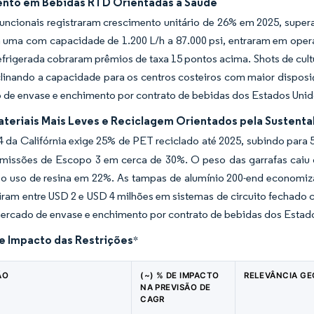
nto em Bebidas RTD Orientadas à Saúde
ncionais registraram crescimento unitário de 26% em 2025, supera
 uma com capacidade de 1.200 L/h a 87.000 psi, entraram em o
refrigerada cobraram prêmios de taxa 15 pontos acima. Shots de cul
nclinando a capacidade para os centros costeiros com maior dispos
 de envase e enchimento por contrato de bebidas dos Estados Unid
ateriais Mais Leves e Reciclagem Orientados pela Sustenta
4 da Califórnia exige 25% de PET reciclado até 2025, subindo para 
emissões de Escopo 3 em cerca de 30%. O peso das garrafas caiu 
 o uso de resina em 22%. As tampas de alumínio 200-end economiz
iram entre USD 2 e USD 4 milhões em sistemas de circuito fechado 
mercado de envase e enchimento por contrato de bebidas dos Estad
de Impacto das Restrições
*
ÃO
(~) % DE IMPACTO
RELEVÂNCIA GE
NA PREVISÃO DE
CAGR