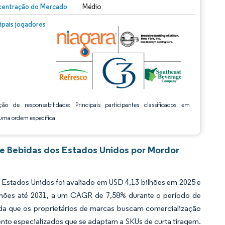
entração do Mercado
Médio
m © Mordor Intelligence. O reuso requer atribuição conforme CC BY 4.0.
cipais jogadores
ção de responsabilidade: Principais participantes classificados em
ma ordem específica
e Bebidas dos Estados Unidos por Mordor
Estados Unidos foi avaliado em USD 4,13 bilhões em 2025 e
ilhões até 2031, a um CAGR de 7,58% durante o período de
ida que os proprietários de marcas buscam comercialização
ento especializados que se adaptam a SKUs de curta tiragem.