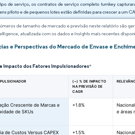
tipo de serviço, os contratos de serviço completo turnkey captur
gens piloto e de pequenos lotes estão definidas para crescer a um 
úmeros de tamanho de mercado e previsão neste relatório são gera
elligence, atualizada com os dados e insights mais recentes disponí
ias e Perspectivas do Mercado de Envase e Enchim
de Impacto dos Fatores Impulsionadores
*
MPULSIONADOR
(~) % DE IMPACTO
RELEVÂN
NA PREVISÃO DE
CAGR
ração Crescente de Marcas e
+1.8%
Nacional
xidade de SKUs
e áreas 
cia de Custos Versus CAPEX
+1.5%
Nacional