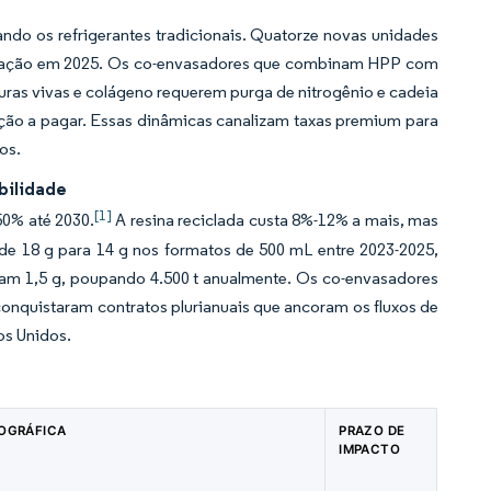
ndo os refrigerantes tradicionais. Quatorze novas unidades
peração em 2025. Os co-envasadores que combinam HPP com
turas vivas e colágeno requerem purga de nitrogênio e cadeia
ição a pagar. Essas dinâmicas canalizam taxas premium para
os.
bilidade
[1]
50% até 2030.
A resina reciclada custa 8%-12% a mais, mas
de 18 g para 14 g nos formatos de 500 mL entre 2023-2025,
am 1,5 g, poupando 4.500 t anualmente. Os co-envasadores
conquistaram contratos plurianuais que ancoram os fluxos de
os Unidos.
OGRÁFICA
PRAZO DE
IMPACTO