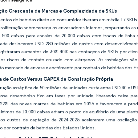
ação Crescente de Marcas e Complexidade de SKUs
entos de bebidas direto ao consumidor tiveram em média 17 SKUs e
 proliferação sobrecarrega os envasadores internos, empurrando a
e 500 caixas para escalas de 20.000 caixas com trocas de linh
ade deslocaram USD 280 milhões de gastos com desenvolvimento
egistraram aumentos de 30%-40% nas contagens de SKUs por clien
 os riscos de contato cruzado com alérgenos. As instalações são 
do mercado de envase e enchimento por contrato de bebidas dos E
ia de Custos Versus CAPEX de Construção Própria
ução asséptica de 50 milhões de unidades custa entre USD 40 e USD 
esse desembolso fixo em taxas por unidade, liberando caixa par
22% das novas marcas de bebidas em 2025 e favorecem a produ
nimos de 10.000 caixas adiam o ponto de equilíbrio de uma planta
os custos de captação de 2024-2025 aceleraram uma oscilaçã
o por contrato de bebidas dos Estados Unidos.