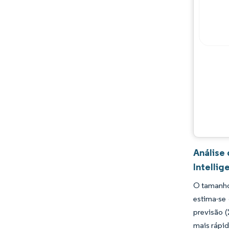
Principais jogadores
Oportunidades e perspectivas
Desenvolvimentos da indústria
Análise
Intellig
O tamanho
estima-se
previsão 
mais rápid