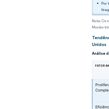
Por 
tira
Nota: Os n
Mordor Int
Tendênc
Unidos
Análise 
FATOR I
Prolife
Comple
Eficiên