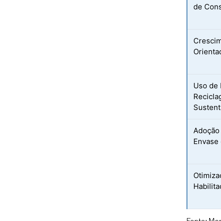
de Cons
Cresci
Orienta
Uso de 
Recicla
Sustent
Adoção 
Envase
Otimiza
Habilita
Fonte: Mor